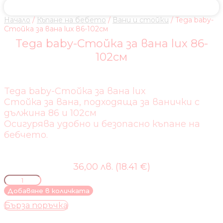
Начало
/
Къпане на бебето
/
Вани и стойки
/ Tega baby-
Стойка за вана lux 86-102см
Tega baby-Стойка за вана lux 86-
102см
Tega baby-Стойка за вана lux
Стойка за вана, подходяща за ванички с
дължина 86 и 102см
Осигурява удобно и безопасно къпане на
бебчето.
36,00 лв. (18.41 €)
количество
за
Добавяне в количката
Tega
Бърза поръчка
baby-
Стойка