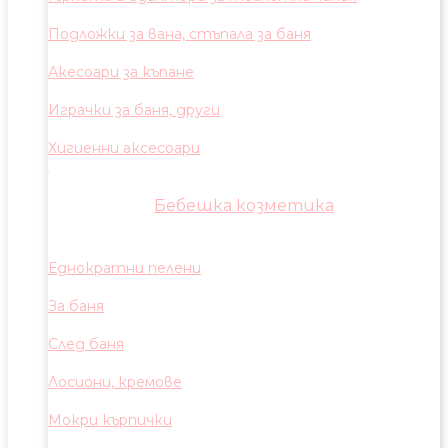
Подложки за вана, стъпала за баня
Акесоари за къпане
Играчки за баня, други
Хигиенни аксесоари
Бебешка козметика
Еднократни пелени
За баня
След баня
Лосиони, кремове
Мокри кърпички