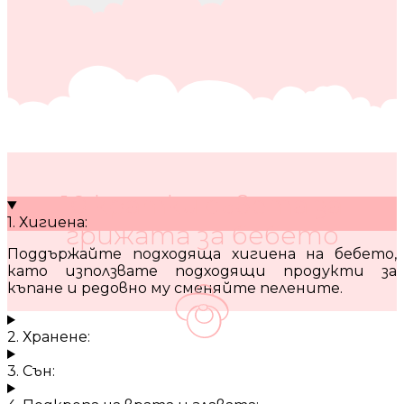
10 кратки съвета за
1. Хигиена:
грижата за бебето
Поддържайте подходяща хигиена на бебето,
като използвате подходящи продукти за
къпане и редовно му сменяйте пелените.
2. Хранене:
3. Сън: