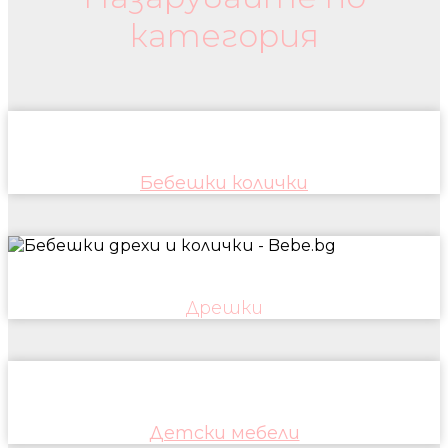
категория
Бебешки колички
Дрешки
Детски мебели