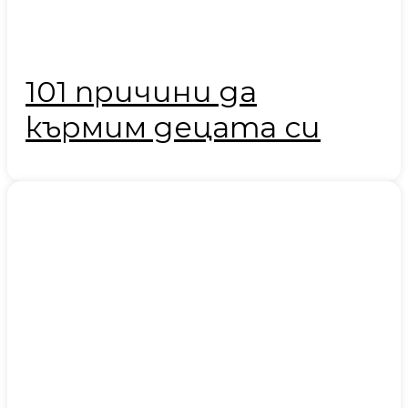
101 причини да
кърмим децата си