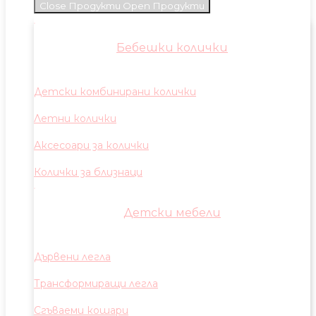
Close Продукти
Open Продукти
Бебешки колички
Детски комбинирани колички
Летни колички
Аксесоари за колички
Колички за близнаци
Детски мебели
Дървени легла
Трансформиращи легла
Сгъваеми кошари