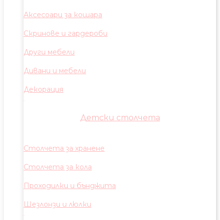
Аксесоари за кошара
Скринове и гардероби
Други мебели
Дивани и мебели
Декорация
Детски столчета
Столчета за хранене
Столчета за кола
Проходилки и бънджита
Шезлонзи и люлки