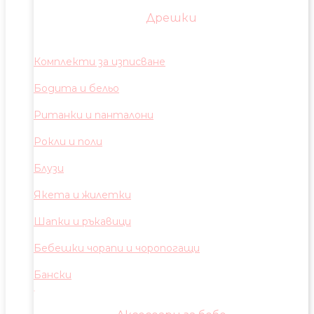
Дрешки
Комплекти за изписване
Бодита и бельо
Ританки и панталони
Рокли и поли
Блузи
Якета и жилетки
Шапки и ръкавици
Бебешки чорапи и чоропогащи
Бански