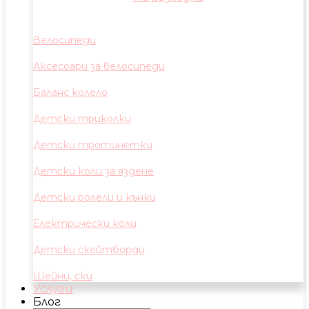
Велосипеди
Аксесоари за велосипеди
Баланс колело
Детски триколки
Детски тротинетки
Детски коли за яздене
Детски ролели и кънки
Електрически коли
Детски скейтборди
Шейни, ски
Услуги
Блог