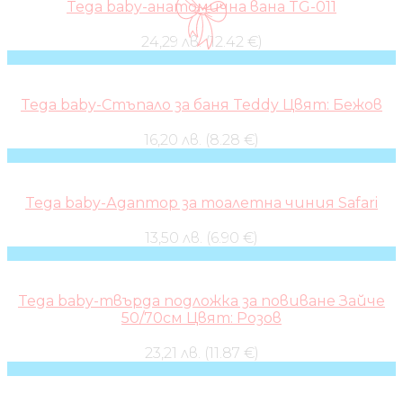
Tega baby-анатомична вана TG-011
24,29 лв. (12.42 €)
Tega baby-Стъпало за баня Teddy Цвят: Бежов
16,20 лв. (8.28 €)
Tega baby-Адаптор за тоалетна чиния Safari
13,50 лв. (6.90 €)
Tega baby-твърда подложка за повиване Зайче
50/70см Цвят: Розов
23,21 лв. (11.87 €)