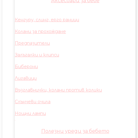
Аксесоари за бебе
Кенгуру, слинг, ерго раници
Колани за прохождане
Предпазители
Залъгалки и клипси
Биберони
Лигавици
Възглавнички, колани против колики
Слънчеви очила
Нощни лампи
Полезни уреди за бебето