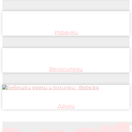
Играчки
Велосипеди
Други