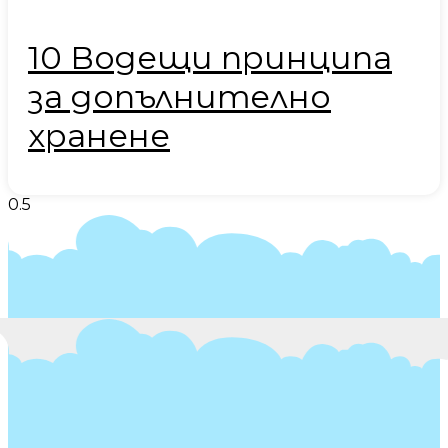
10 Водещи принципа
за допълнително
хранене