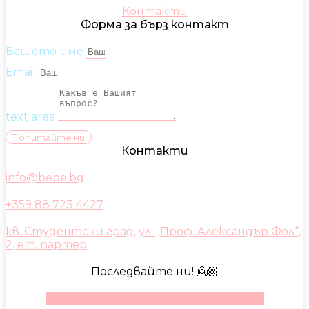
Контакти
Форма за бърз контакт
Вашето име
Email
text area
Попитайте ни!
Контакти
info@bebe.bg
+359 88 723 4427
кв. Студентски град, ул. „Проф. Александър Фол“,
2, ет. партер
Последвайте ни! 👼🏼
Facebook
Instagram
Youtube
Pinterest