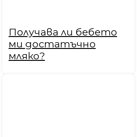
Получава ли бебето
ми достатъчно
мляко?