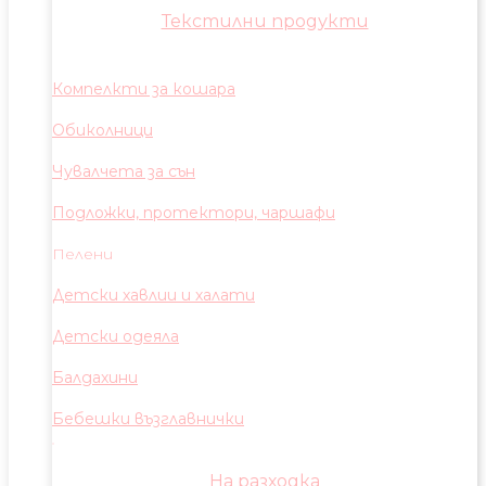
Текстилни продукти
Компелкти за кошара
Обиколници
Чувалчета за сън
Подложки, протектори, чаршафи
Пелени
Детски хавлии и халати
Детски одеяла
Балдахини
Бебешки възглавнички
На разходка