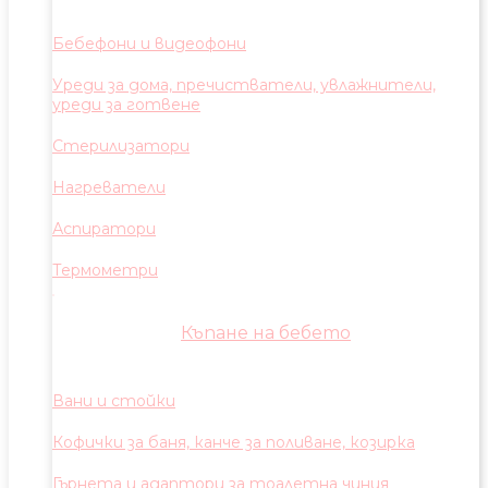
Бебефони и видеофони
Уреди за дома, пречистватели, увлажнители,
уреди за готвене
Стерилизатори
Нагреватели
Аспиратори
Термометри
Къпане на бебето
Вани и стойки
Кофички за баня, канче за поливане, козирка
Гърнета и адаптори за тоалетна чиния