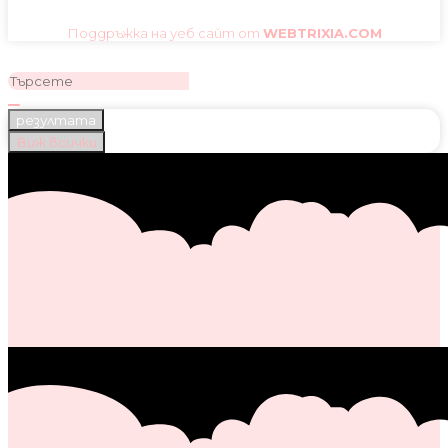
Поддръжка на уеб сайт от
WEBTRIXIA.COM
резултата
Виж всички