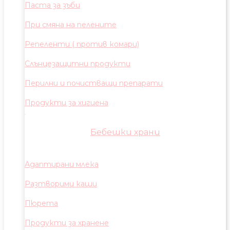
Паста за зъби
При смяна на пелените
Репеленти ( против комари)
Слънцезащитни продукти
Перилни и почистващи препарати
Продукти за хигиена
Бебешки храни
Адаптирани млека
Разтворими каши
Пюрета
Продукти за хранене