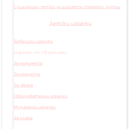
Сушилници, четки за шишета, термоси, кутии
Детски играчки
Бебешки играчки
Играчки от ТВ реклами
За момичета
За момчета
За двора
Образователни играчки
Музикални играчки
За плажа