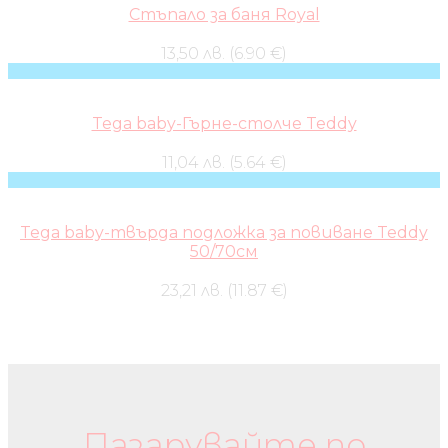
Стъпало за баня Royal
13,50 лв. (6.90 €)
Tega baby-Гърне-столче Teddy
11,04 лв. (5.64 €)
Tega baby-твърда подложка за повиване Teddy
50/70см
23,21 лв. (11.87 €)
Бебешки колички и дрехи
Пазарувайте по