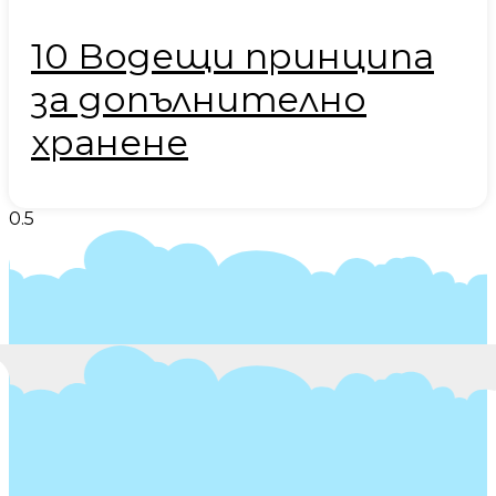
10 Водещи принципа
за допълнително
хранене