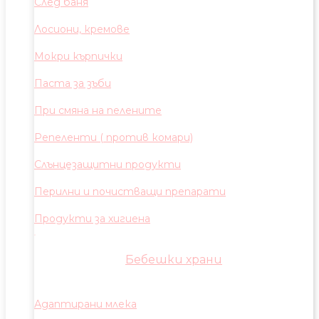
След баня
Лосиони, кремове
Мокри кърпички
Паста за зъби
При смяна на пелените
Репеленти ( против комари)
Слънцезащитни продукти
Перилни и почистващи препарати
Продукти за хигиена
Бебешки храни
Адаптирани млека