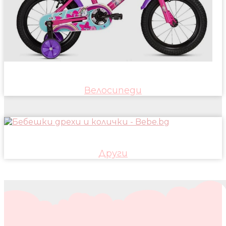
Велосипеди
Други