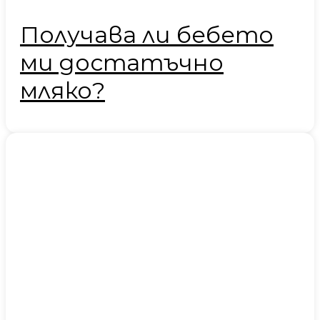
Получава ли бебето
ми достатъчно
мляко?