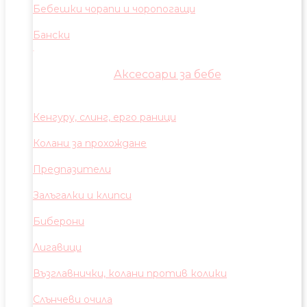
Бебешки чорапи и чоропогащи
Бански
Аксесоари за бебе
Кенгуру, слинг, ерго раници
Колани за прохождане
Предпазители
Залъгалки и клипси
Биберони
Лигавици
Възглавнички, колани против колики
Слънчеви очила