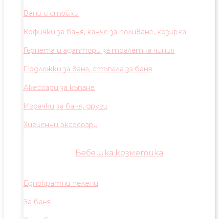
Вани и стойки
Кофички за баня, канче за поливане, козирка
Гърнета и адаптори за тоалетна чиния
Подложки за вана, стъпала за баня
Акесоари за къпане
Играчки за баня, други
Хигиенни аксесоари
Бебешка козметика
Еднократни пелени
За баня