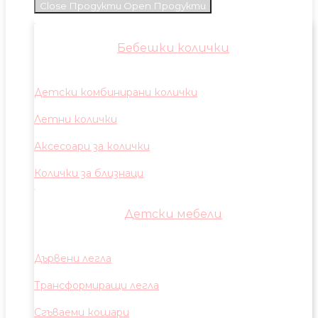
Close Продукти
Open Продукти
Бебешки колички
Детски комбинирани колички
Летни колички
Аксесоари за колички
Колички за близнаци
Детски мебели
Дървени легла
Трансформиращи легла
Сгъваеми кошари