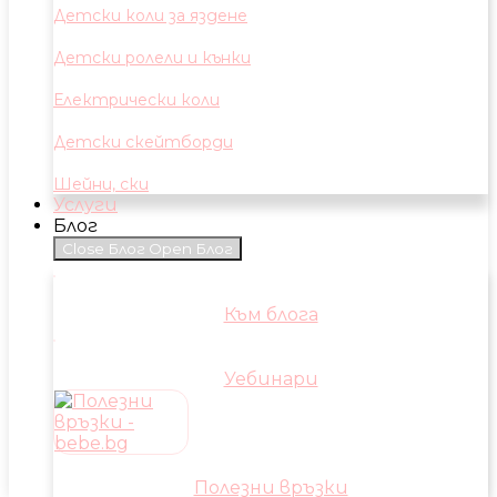
Детски коли за яздене
Детски ролели и кънки
Електрически коли
Детски скейтборди
Шейни, ски
Услуги
Блог
Close Блог
Open Блог
Към блога
Уебинари
Полезни връзки