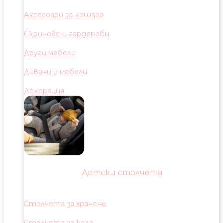
Аксесоари за кошара
Скринове и гардероби
Други мебели
Дивани и мебели
Декорация
Детски столчета
Столчета за хранене
Столчета за кола