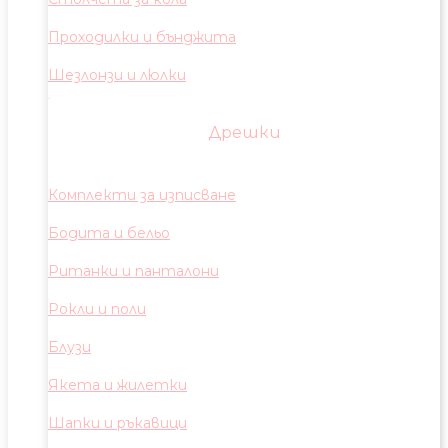
Проходилки и бънджита
Шезлонзи и люлки
Дрешки
Комплекти за изписване
Бодита и бельо
Ританки и панталони
Рокли и поли
Блузи
Якета и жилетки
Шапки и ръкавици