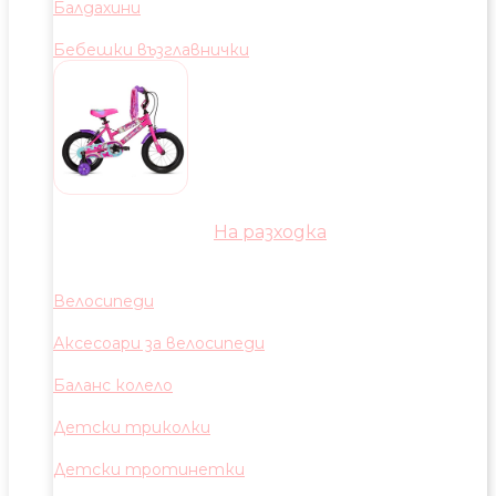
Балдахини
Бебешки възглавнички
На разходка
Велосипеди
Аксесоари за велосипеди
Баланс колело
Детски триколки
Детски тротинетки