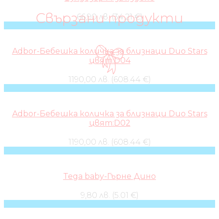
Свързани продукти
66,90 лв. (34.21 €)
Adbor-Бебешка количка за близнаци Duo Stars
цвят:D04
1190,00 лв. (608.44 €)
Adbor-Бебешка количка за близнаци Duo Stars
цвят:D02
1190,00 лв. (608.44 €)
Tega baby-Гърне Дино
9,80 лв. (5.01 €)