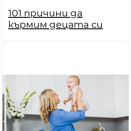
101 причини да
кърмим децата си