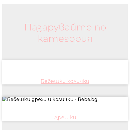
Бебешки колички и дрехи
Пазарувайте по
категория
Бебешки колички
Дрешки