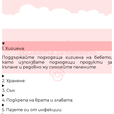
10 кратки съвета за
1. Хигиена:
грижата за бебето
Поддържайте подходяща хигиена на бебето,
като използвате подходящи продукти за
къпане и редовно му сменяйте пелените.
2. Хранене:
3. Сън:
4. Подкрепа на врата и главата:
5. Пазете ги от инфекции: