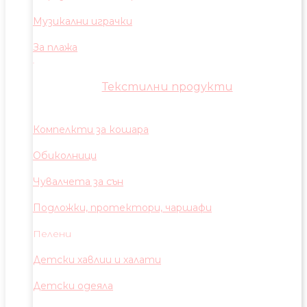
Музикални играчки
За плажа
Текстилни продукти
Компелкти за кошара
Обиколници
Чувалчета за сън
Подложки, протектори, чаршафи
Пелени
Детски хавлии и халати
Детски одеяла