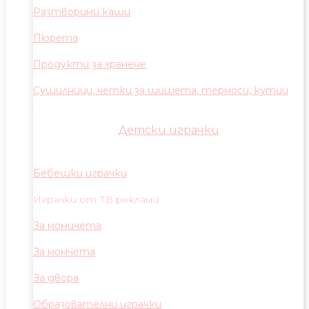
Разтворими каши
Пюрета
Продукти за хранене
Сушилници, четки за шишета, термоси, кутии
Детски играчки
Бебешки играчки
Играчки от ТВ реклами
За момичета
За момчета
За двора
Образователни играчки