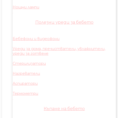
Нощни лампи
Полезни уреди за бебето
Бебефони и видеофони
Уреди за дома, пречистватели, увлажнители,
уреди за готвене
Стерилизатори
Нагреватели
Аспиратори
Термометри
Къпане на бебето