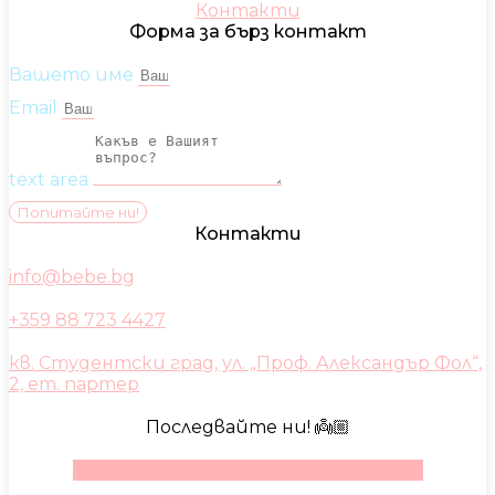
Контакти
Форма за бърз контакт
Вашето име
Email
text area
Попитайте ни!
Контакти
info@bebe.bg
+359 88 723 4427
кв. Студентски град, ул. „Проф. Александър Фол“,
2, ет. партер
Последвайте ни! 👼🏼
Facebook
Instagram
Youtube
Pinterest