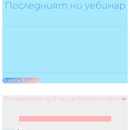
Последният ни уебинар
Вижте всички
Последвайте ни в нашия бебешки свят ❤️
Facebook
Instagram
Youtube
Pinterest