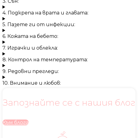
3. Сън:
4. Подкрепа на врата и главата:
5. Пазете ги от инфекции:
6. Кожата на бебето:
7. Играчки и облекла:
8. Контрол на температурата:
9. Редовни прегледи:
10. Внимание и любов:
Запознайте се с нашия блог
Към блога