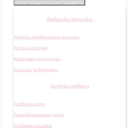
Close Продукти
Open Продукти
Бебешки колички
Детски комбинирани колички
Летни колички
Аксесоари за колички
Колички за близнаци
Детски мебели
Дървени легла
Трансформиращи легла
Сгъваеми кошари