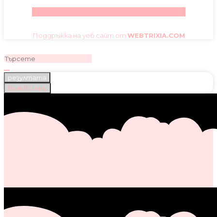
Facebook
Instagram
Youtube
Pinterest
Поддръжка на уеб сайт от
WEBTRIXIA.COM
резултата
Виж всички