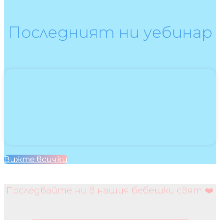
Последният ни уебинар
Вижте всички
Последвайте ни в нашия бебешки свят ❤️