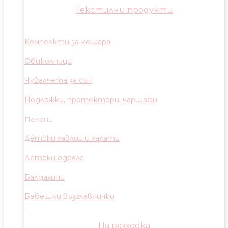
Текстилни продукти
Компелкти за кошара
Обиколници
Чувалчета за сън
Подложки, протектори, чаршафи
Пелени
Детски хавлии и халати
Детски одеяла
Балдахини
Бебешки възглавнички
На разходка