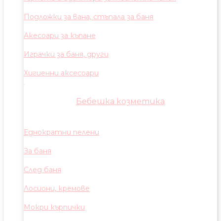
Подложки за вана, стъпала за баня
Акесоари за къпане
Играчки за баня, други
Хигиенни аксесоари
Бебешка козметика
Еднократни пелени
За баня
След баня
Лосиони, кремове
Мокри кърпички