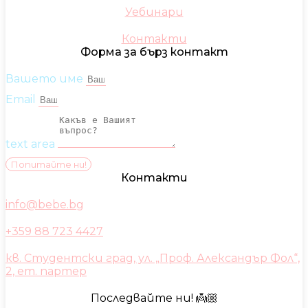
Уебинари
Контакти
Форма за бърз контакт
Вашето име
Email
text area
Попитайте ни!
Контакти
info@bebe.bg
+359 88 723 4427
кв. Студентски град, ул. „Проф. Александър Фол“,
2, ет. партер
Последвайте ни! 👼🏼