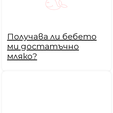
Получава ли бебето
ми достатъчно
мляко?