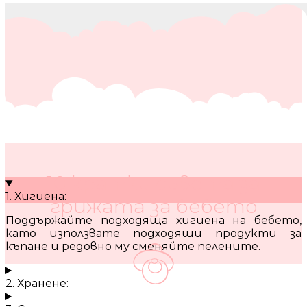
10 кратки съвета за
1. Хигиена:
грижата за бебето
Поддържайте подходяща хигиена на бебето,
като използвате подходящи продукти за
къпане и редовно му сменяйте пелените.
2. Хранене: