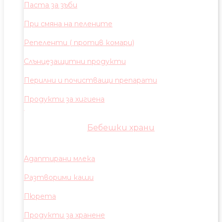
Паста за зъби
При смяна на пелените
Репеленти ( против комари)
Слънцезащитни продукти
Перилни и почистващи препарати
Продукти за хигиена
Бебешки храни
Адаптирани млека
Разтворими каши
Пюрета
Продукти за хранене