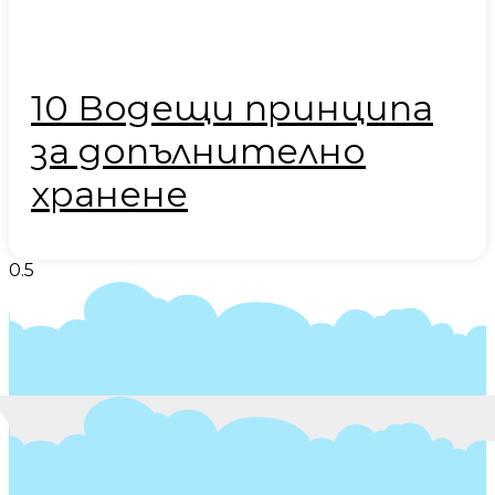
10 Водещи принципа
за допълнително
хранене