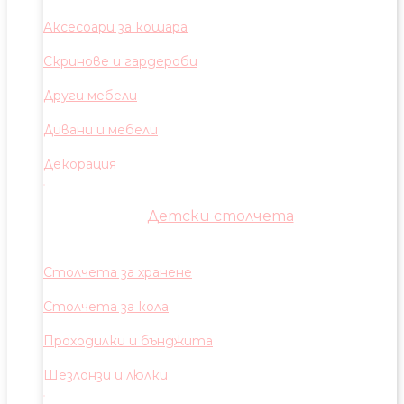
Аксесоари за кошара
Скринове и гардероби
Други мебели
Дивани и мебели
Декорация
Детски столчета
Столчета за хранене
Столчета за кола
Проходилки и бънджита
Шезлонзи и люлки