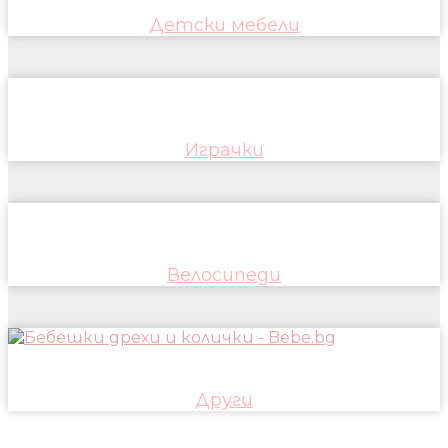
Детски мебели
Играчки
Велосипеди
Други