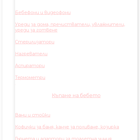
Бебефони и видеофони
Уреди за дома, пречистватели, увлажнители,
уреди за готвене
Стерилизатори
Нагреватели
Аспиратори
Термометри
Къпане на бебето
Вани и стойки
Кофички за баня, канче за поливане, козирка
Гърнета и адаптори за тоалетна чиния