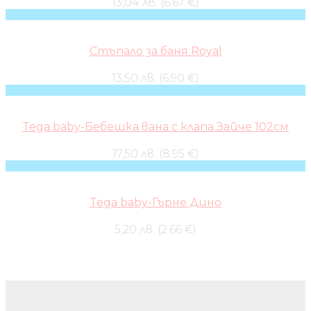
13,04 лв. (6.67 €)
Стъпало за баня Royal
13,50 лв. (6.90 €)
Tega baby-Бебешка вана с клапа Зайче 102см
17,50 лв. (8.95 €)
Tega baby-Гърне Дино
5,20 лв. (2.66 €)
Бебешки колички и дрехи