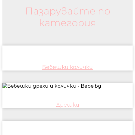
Пазарувайте по
категория
Бебешки колички
Дрешки