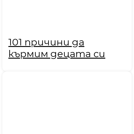
101 причини да
кърмим децата си