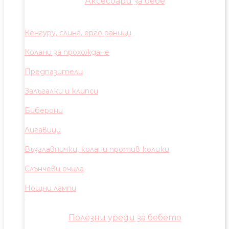
Аксесоари за бебе
Кенгуру, слинг, ерго раници
Колани за прохождане
Предпазители
Залъгалки и клипси
Биберони
Лигавици
Възглавнички, колани против колики
Слънчеви очила
Нощни лампи
Полезни уреди за бебето