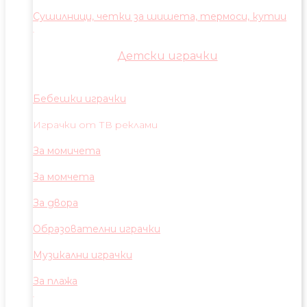
Сушилници, четки за шишета, термоси, кутии
Детски играчки
Бебешки играчки
Играчки от ТВ реклами
За момичета
За момчета
За двора
Образователни играчки
Музикални играчки
За плажа