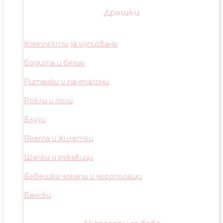
Дрешки
Комплекти за изписване
Бодита и бельо
Ританки и панталони
Рокли и поли
Блузи
Якета и жилетки
Шапки и ръкавици
Бебешки чорапи и чоропогащи
Бански