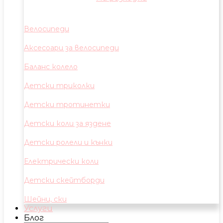
Велосипеди
Аксесоари за велосипеди
Баланс колело
Детски триколки
Детски тротинетки
Детски коли за яздене
Детски ролели и кънки
Електрически коли
Детски скейтборди
Шейни, ски
Услуги
Блог