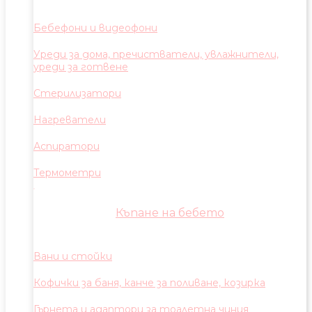
Бебефони и видеофони
Уреди за дома, пречистватели, увлажнители,
уреди за готвене
Стерилизатори
Нагреватели
Аспиратори
Термометри
Къпане на бебето
Вани и стойки
Кофички за баня, канче за поливане, козирка
Гърнета и адаптори за тоалетна чиния