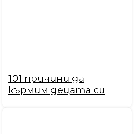
101 причини да
кърмим децата си