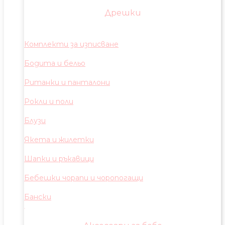
Дрешки
Комплекти за изписване
Бодита и бельо
Ританки и панталони
Рокли и поли
Блузи
Якета и жилетки
Шапки и ръкавици
Бебешки чорапи и чоропогащи
Бански