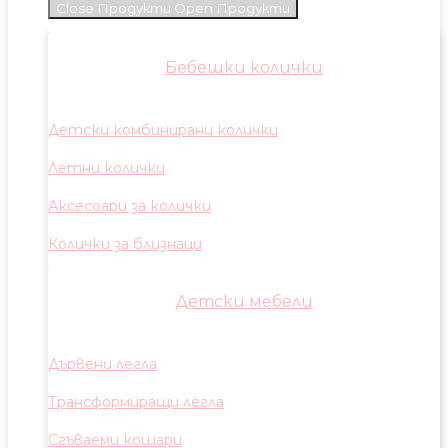
Close Продукти
Open Продукти
Бебешки колички
Детски комбинирани колички
Летни колички
Аксесоари за колички
Колички за близнаци
Детски мебели
Дървени легла
Трансформиращи легла
Сгъваеми кошари