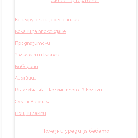
Аксесоари за бебе
Кенгуру, слинг, ерго раници
Колани за прохождане
Предпазители
Залъгалки и клипси
Биберони
Лигавици
Възглавнички, колани против колики
Слънчеви очила
Нощни лампи
Полезни уреди за бебето