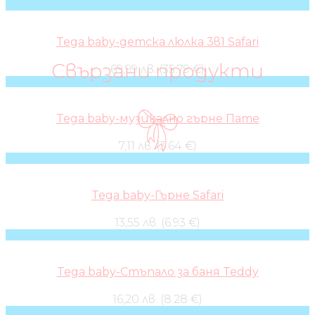
Tega baby-детска люлка 3в1 Safari
Свързани продукти
69,99 лв. (35.79 €)
Tega baby-музикално гърне Пате
7,11 лв. (3.64 €)
Tega baby-Гърне Safari
13,55 лв. (6.93 €)
Tega baby-Стъпало за баня Teddy
16,20 лв. (8.28 €)