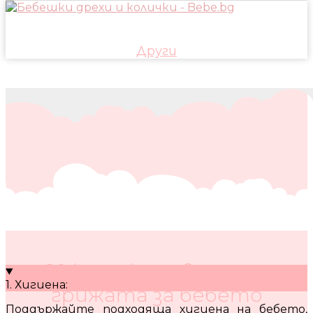
Други
10 кратки съвета за
1. Хигиена:
грижата за бебето
Поддържайте подходяща хигиена на бебето,