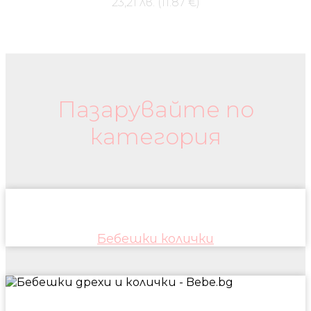
23,21 лв. (11.87 €)
Бебешки колички и дрехи
Пазарувайте по
категория
Бебешки колички