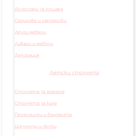
Аксесоари за кошара
Скринове и гардероби
Други мебели
Дивани и мебели
Декорация
Детски столчета
Столчета за хранене
Столчета за кола
Проходилки и бънджита
Шезлонзи и люлки