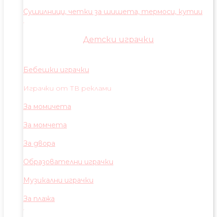
Сушилници, четки за шишета, термоси, кутии
Детски играчки
Бебешки играчки
Играчки от ТВ реклами
За момичета
За момчета
За двора
Образователни играчки
Музикални играчки
За плажа