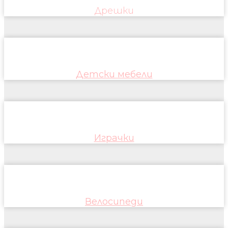
Дрешки
Детски мебели
Играчки
Велосипеди