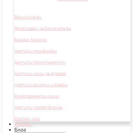
Велосипеди
Аксесоари за велосипеди
Баланс колело
Детски триколки
Детски тротинетки
Детски коли за яздене
Детски ролели и кънки
Електрически коли
Детски скейтборди
Шейни, ски
Услуги
Блог