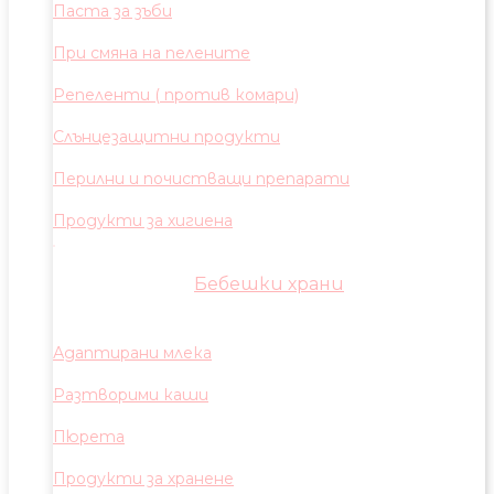
Паста за зъби
При смяна на пелените
Репеленти ( против комари)
Слънцезащитни продукти
Перилни и почистващи препарати
Продукти за хигиена
Бебешки храни
Адаптирани млека
Разтворими каши
Пюрета
Продукти за хранене