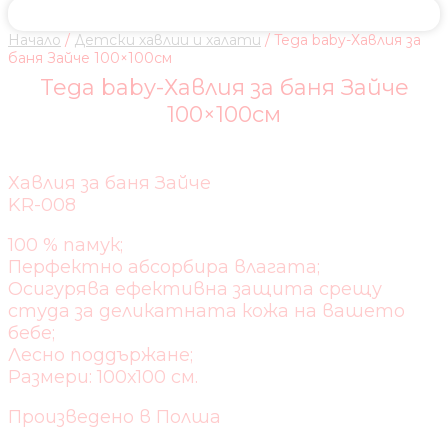
Начало
/
Детски хавлии и халати
/ Tega baby-Хавлия за
баня Зайче 100×100см
Tega baby-Хавлия за баня Зайче
100×100см
Хавлия за баня Зайче
KR-008
100 % памук;
Перфектно абсорбира влагата;
Осигурява ефективна защита срещу
студа за деликатната кожа на вашето
бебе;
Лесно поддържане;
Размери: 100х100 см.
Произведено в Полша