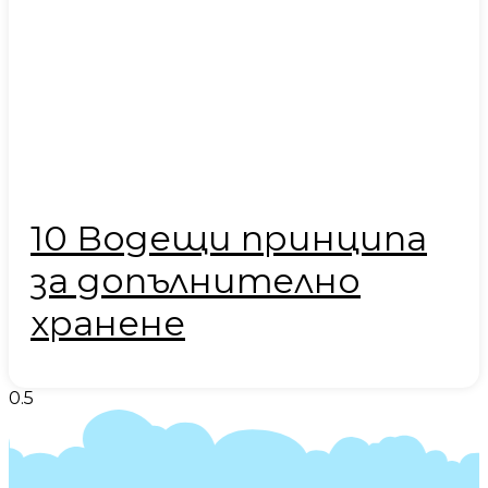
10 Водещи принципа
за допълнително
хранене