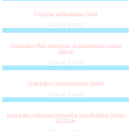
Стойка за балдахин Tega
12,42 лв. (6.35 €)
Tega baby-Мек адаптор за тоалетна чиния
Зайче
13,04 лв. (6.67 €)
Tega baby-Гърне-столче Teddy
11,04 лв. (5.64 €)
Tega baby-твърда подложка за повиване Teddy
50/70см