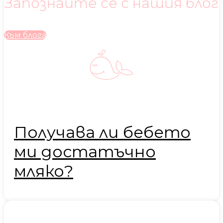
Запознайте се с нашия блог
Към блога
Получава ли бебето
ми достатъчно
мляко?