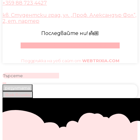
+359 88 723 4427
кв. Студентски град, ул. „Проф. Александър Фол“,
2, ет. партер
Последвайте ни! 👼🏼
Facebook
Instagram
Youtube
Pinterest
Поддръжка на уеб сайт от
WEBTRIXIA.COM
резултата
Виж всички