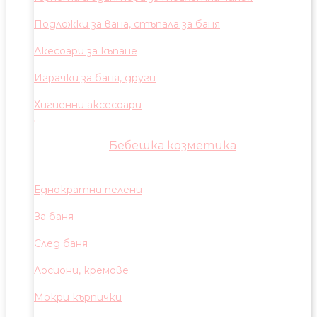
Подложки за вана, стъпала за баня
Акесоари за къпане
Играчки за баня, други
Хигиенни аксесоари
Бебешка козметика
Еднократни пелени
За баня
След баня
Лосиони, кремове
Мокри кърпички