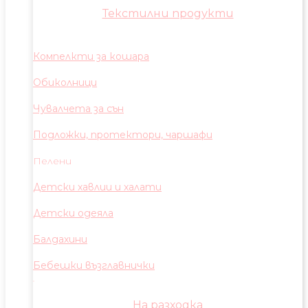
Текстилни продукти
Компелкти за кошара
Обиколници
Чувалчета за сън
Подложки, протектори, чаршафи
Пелени
Детски хавлии и халати
Детски одеяла
Балдахини
Бебешки възглавнички
На разходка