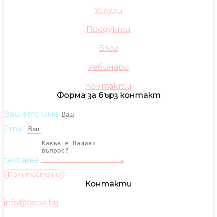
Услуги
Продукти
Блог
Уебинари
Контакти
Форма за бърз контакт
Вашето име
Email
text area
Попитайте ни!
Контакти
info@bebe.bg