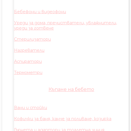
Бебефони и видеофони
Уреди за дома, пречистватели, увлажнители,
уреди за готвене
Стерилизатори
Нагреватели
Аспиратори
Термометри
Къпане на бебето
Вани и стойки
Кофички за баня, канче за поливане, козирка
Гърнета и адаптори за тоалетна чиния