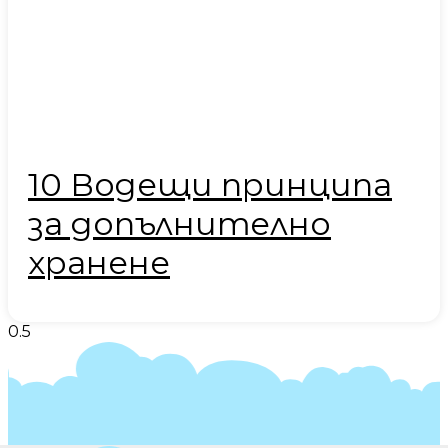
10 Водещи принципа
за допълнително
хранене