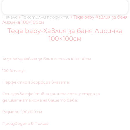
Начало
/
Текстилни продукти
/ Tega baby-Хавлия за баня
Лисичка 100×100см
Tega baby-Хавлия за баня Лисичка
100×100см
Tega baby-Хавлия за баня Лисичка 100×100см
100 % памук;
Перфектно абсорбира влагата;
Осигурява ефективна защита срещу студа за
деликатната кожа на вашето бебе;
Размери: 100х100 см.
Произведено в Полша