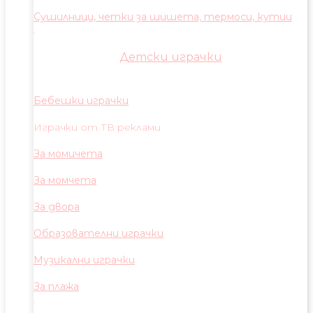
Сушилници, четки за шишета, термоси, кутии
Детски играчки
Бебешки играчки
Играчки от ТВ реклами
За момичета
За момчета
За двора
Образователни играчки
Музикални играчки
За плажа