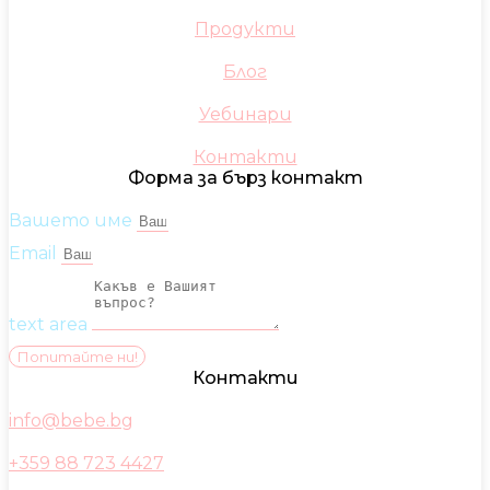
Продукти
Блог
Уебинари
Контакти
Форма за бърз контакт
Вашето име
Email
text area
Попитайте ни!
Контакти
info@bebe.bg
+359 88 723 4427