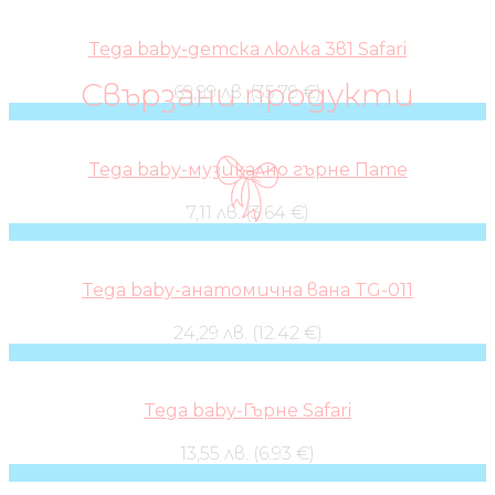
Tega baby-детска люлка 3в1 Safari
Свързани продукти
69,99 лв. (35.79 €)
Tega baby-музикално гърне Пате
7,11 лв. (3.64 €)
Tega baby-анатомична вана TG-011
24,29 лв. (12.42 €)
Tega baby-Гърне Safari
13,55 лв. (6.93 €)