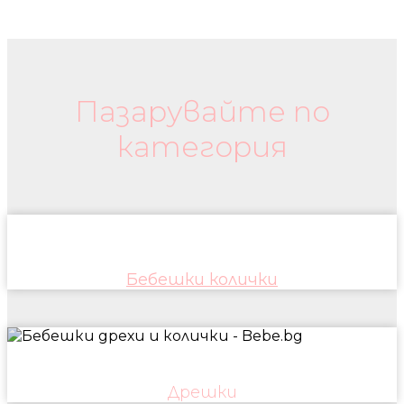
Бебешки колички и дрехи
Пазарувайте по
категория
Бебешки колички
Дрешки