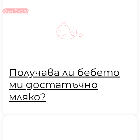
Към блога
Получава ли бебето
ми достатъчно
мляко?