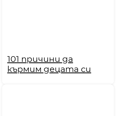
101 причини да
кърмим децата си