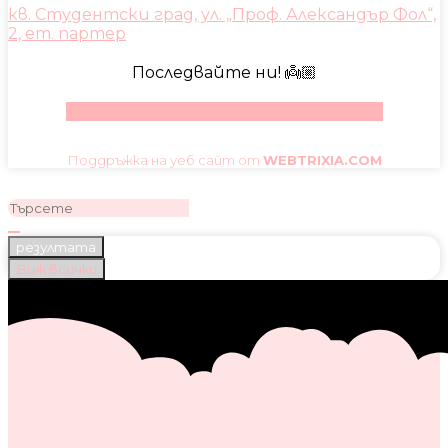
кв. Студентски град, ул. „Проф. Александър Фол“,
2, ет. партер
Последвайте ни! 👼🏼
Facebook
Instagram
Youtube
Pinterest
Поддръжка на уеб сайт от
WEBTRIXIA.COM
резултата
Виж всички