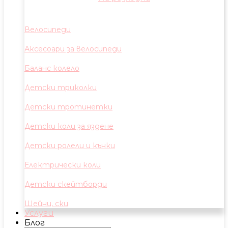
Велосипеди
Аксесоари за велосипеди
Баланс колело
Детски триколки
Детски тротинетки
Детски коли за яздене
Детски ролели и кънки
Електрически коли
Детски скейтборди
Шейни, ски
Услуги
Блог