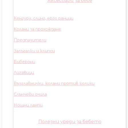
Аксесоари за бебе
Кенгуру, слинг, ерго раници
Колани за прохождане
Предпазители
Залъгалки и клипси
Биберони
Лигавици
Възглавнички, колани против колики
Слънчеви очила
Нощни лампи
Полезни уреди за бебето