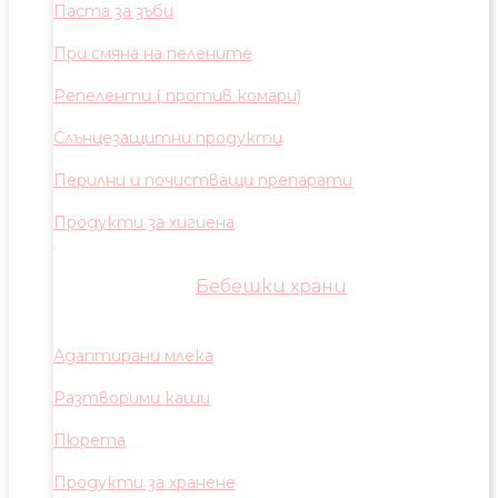
Паста за зъби
При смяна на пелените
Репеленти ( против комари)
Слънцезащитни продукти
Перилни и почистващи препарати
Продукти за хигиена
Бебешки храни
Адаптирани млека
Разтворими каши
Пюрета
Продукти за хранене