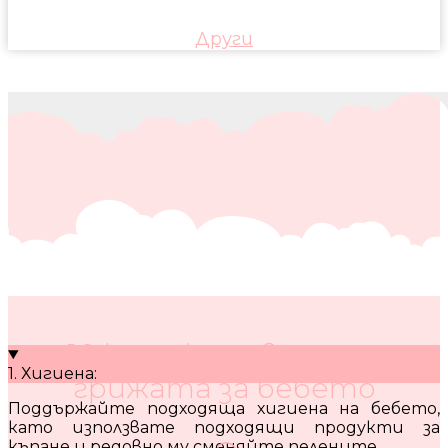
Други
10 кратки съвета за
1. Хигиена:
грижата за бебето
Поддържайте подходяща хигиена на бебето,
като използвате подходящи продукти за
къпане и редовно му сменяйте пелените.