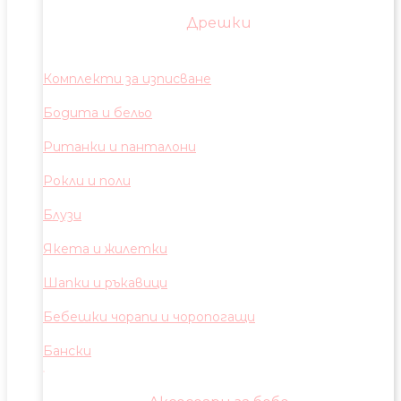
Дрешки
Комплекти за изписване
Бодита и бельо
Ританки и панталони
Рокли и поли
Блузи
Якета и жилетки
Шапки и ръкавици
Бебешки чорапи и чоропогащи
Бански