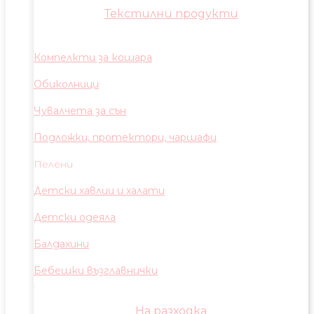
Текстилни продукти
Компелкти за кошара
Обиколници
Чувалчета за сън
Подложки, протектори, чаршафи
Пелени
Детски хавлии и халати
Детски одеяла
Балдахини
Бебешки възглавнички
На разходка