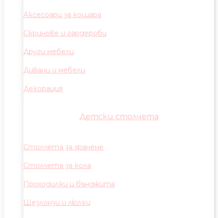
Аксесоари за кошара
Скринове и гардероби
Други мебели
Дивани и мебели
Декорация
Детски столчета
Столчета за хранене
Столчета за кола
Проходилки и бънджита
Шезлонзи и люлки