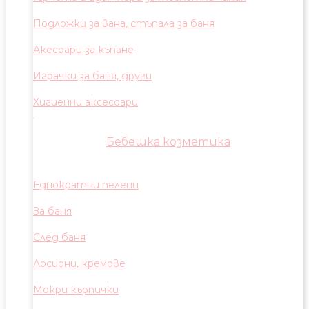
Подложки за вана, стъпала за баня
Акесоари за къпане
Играчки за баня, други
Хигиенни аксесоари
Бебешка козметика
Еднократни пелени
За баня
След баня
Лосиони, кремове
Мокри кърпички