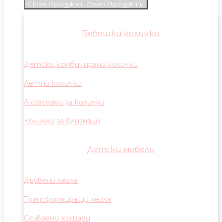
Close Продукти
Open Продукти
Бебешки колички
Детски комбинирани колички
Летни колички
Аксесоари за колички
Колички за близнаци
Детски мебели
Дървени легла
Трансформиращи легла
Сгъваеми кошари