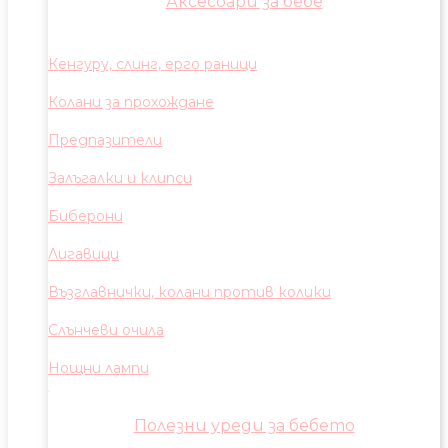
Аксесоари за бебе
Кенгуру, слинг, ерго раници
Колани за прохождане
Предпазители
Залъгалки и клипси
Биберони
Лигавици
Възглавнички, колани против колики
Слънчеви очила
Нощни лампи
Полезни уреди за бебето