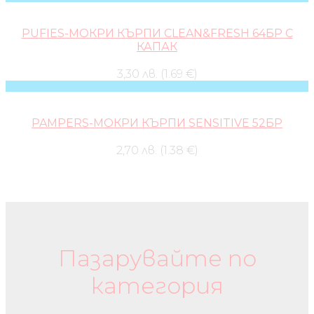
PUFIES-МОКРИ КЪРПИ CLEAN&FRESH 64БР С
КАПАК
3,30 лв. (1.69 €)
PAMPERS-МОКРИ КЪРПИ SENSITIVE 52БР
2,70 лв. (1.38 €)
Бебешки колички и дрехи
Пазарувайте по
категория