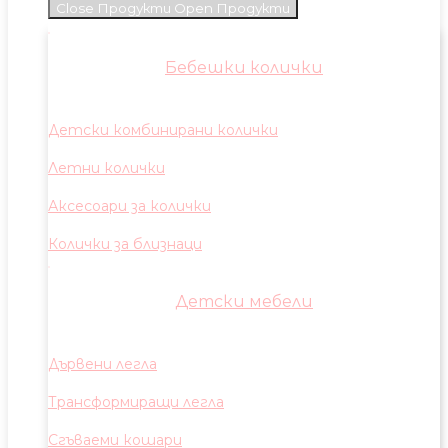
Close Продукти
Open Продукти
Бебешки колички
Детски комбинирани колички
Летни колички
Аксесоари за колички
Колички за близнаци
Детски мебели
Дървени легла
Трансформиращи легла
Сгъваеми кошари