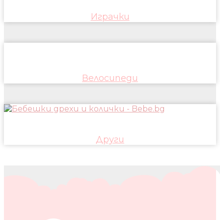
Играчки
Велосипеди
Други