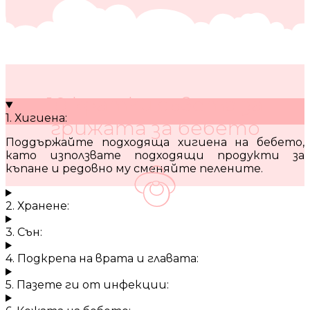
10 кратки съвета за
1. Хигиена:
грижата за бебето
Поддържайте подходяща хигиена на бебето,
като използвате подходящи продукти за
къпане и редовно му сменяйте пелените.
2. Хранене:
3. Сън:
4. Подкрепа на врата и главата:
5. Пазете ги от инфекции: