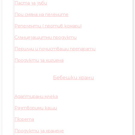
Паста за зъби
При смяна на пелените
Репеленти ( против комари)
Слънцезащитни продукти
Перилни и почистващи препарати
Продукти за хигиена
Бебешки храни
Адаптирани млека
Разтворими каши
Пюрета
Продукти за хранене