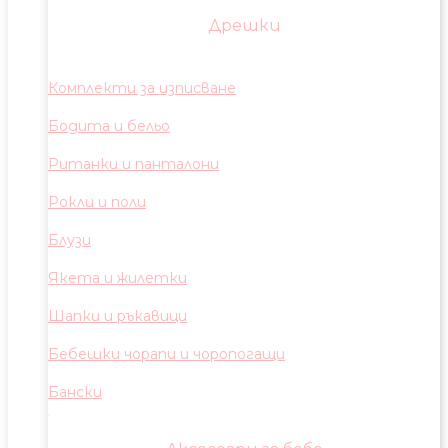
Дрешки
Комплекти за изписване
Бодита и бельо
Ританки и панталони
Рокли и поли
Блузи
Якета и жилетки
Шапки и ръкавици
Бебешки чорапи и чоропогащи
Бански