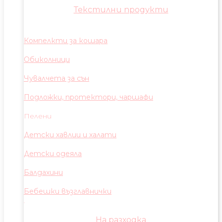
Текстилни продукти
Компелкти за кошара
Обиколници
Чувалчета за сън
Подложки, протектори, чаршафи
Пелени
Детски хавлии и халати
Детски одеяла
Балдахини
Бебешки възглавнички
На разходка