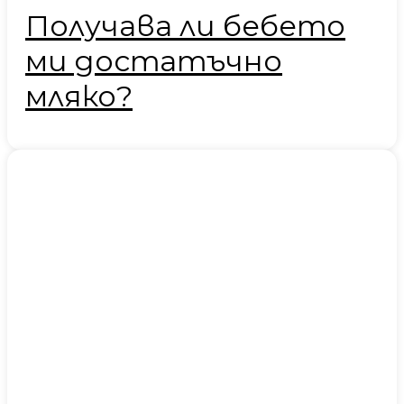
Получава ли бебето
ми достатъчно
мляко?