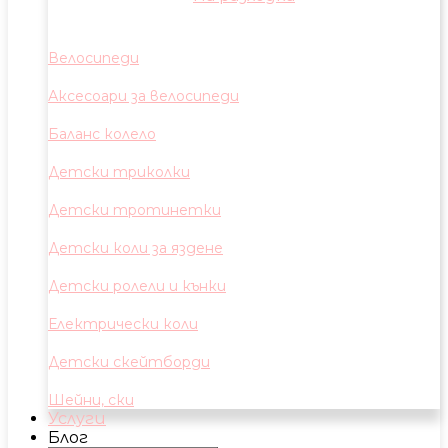
Велосипеди
Аксесоари за велосипеди
Баланс колело
Детски триколки
Детски тротинетки
Детски коли за яздене
Детски ролели и кънки
Електрически коли
Детски скейтборди
Шейни, ски
Услуги
Блог