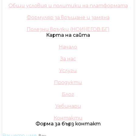
Общи условия и политики на платформата
Формуляр за връщане и замяна
Полезни връзки (НОИ)(ЕГОВ.БГ)
Карта на сайта
Начало
За нас
Услуги
Продукти
Блог
Уебинари
Контакти
Форма за бърз контакт
Вашето име