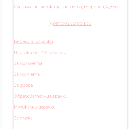
Сушилници, четки за шишета, термоси, кутии
Детски играчки
Бебешки играчки
Играчки от ТВ реклами
За момичета
За момчета
За двора
Образователни играчки
Музикални играчки
За плажа