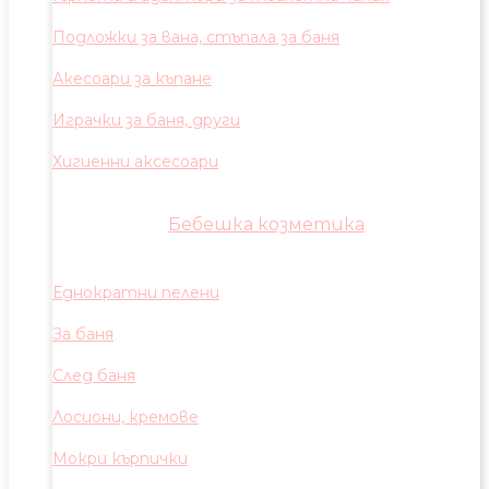
Подложки за вана, стъпала за баня
Акесоари за къпане
Играчки за баня, други
Хигиенни аксесоари
Бебешка козметика
Еднократни пелени
За баня
След баня
Лосиони, кремове
Мокри кърпички