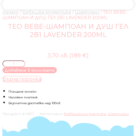
Начало
/
Бебешка козметика
/
Шампоани
/ TEO BEBE-
ШАМПОАН И ДУШ ГЕЛ 2В1 LAVENDER 200ML
TEO BEBE-ШАМПОАН И ДУШ ГЕЛ
2В1 LAVENDER 200ML
3,70 лв. (1.89 €)
количество
за
Добавяне в количката
TEO
Бърза поръчка
BEBE-
ШАМПОАН
И
Плащане онлайн
ДУШ
Наложен платеж
ГЕЛ
Безплатна доставка над 100лв
2В1
Продукт #
4611
Категории
Бебешка козметика
,
Шампоани
LAVENDER
200ML