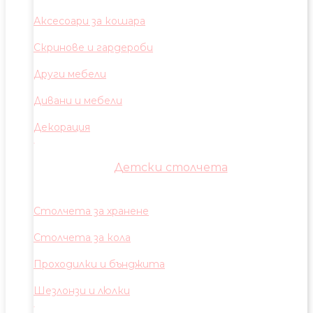
Аксесоари за кошара
Скринове и гардероби
Други мебели
Дивани и мебели
Декорация
Детски столчета
Столчета за хранене
Столчета за кола
Проходилки и бънджита
Шезлонзи и люлки