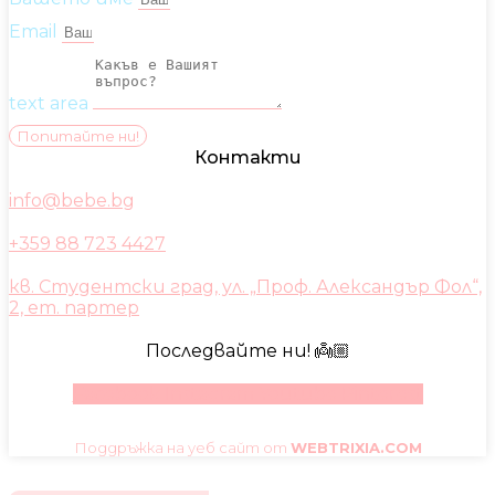
Email
text area
Попитайте ни!
Контакти
info@bebe.bg
+359 88 723 4427
кв. Студентски град, ул. „Проф. Александър Фол“,
2, ет. партер
Последвайте ни! 👼🏼
Facebook
Instagram
Youtube
Pinterest
Поддръжка на уеб сайт от
WEBTRIXIA.COM