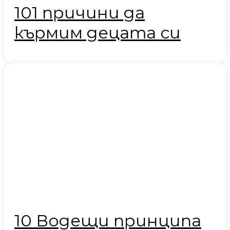
101 причини да
кърмим децата си
10 Водещи принципа