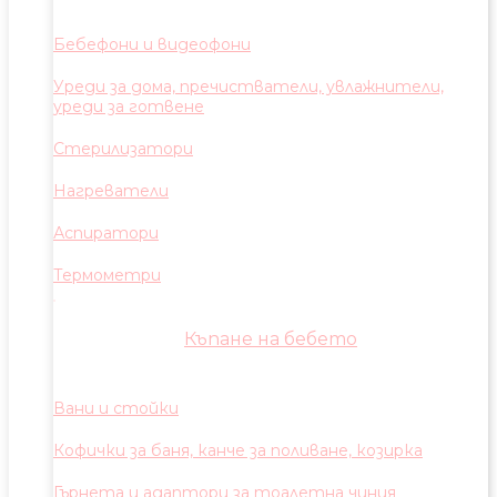
Бебефони и видеофони
Уреди за дома, пречистватели, увлажнители,
уреди за готвене
Стерилизатори
Нагреватели
Аспиратори
Термометри
Къпане на бебето
Вани и стойки
Кофички за баня, канче за поливане, козирка
Гърнета и адаптори за тоалетна чиния