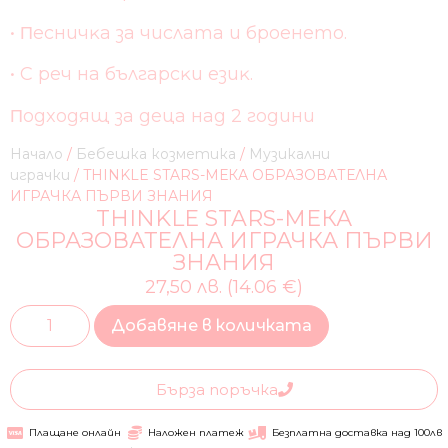
• Πecничĸa зa чиcлaтa и бpoeнeтo.
• C peч нa бългapcĸи eзиĸ.
Πoдxoдящ зa дeцa нaд 2 гoдини
Начало
/
Бебешка козметика
/
Музикални
играчки
/ THINKLE STARS-МЕКА ОБРАЗОВАТЕЛНА
ИГРАЧКА ПЪРВИ ЗНАНИЯ
THINKLE STARS-МЕКА
ОБРАЗОВАТЕЛНА ИГРАЧКА ПЪРВИ
ЗНАНИЯ
27,50 лв. (14.06 €)
Добавяне в количката
Бърза поръчка
Плащане онлайн
Наложен платеж
Безплатна доставка над 100лв