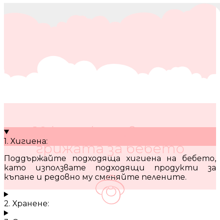
10 кратки съвета за
1. Хигиена:
грижата за бебето
Поддържайте подходяща хигиена на бебето,
като използвате подходящи продукти за
къпане и редовно му сменяйте пелените.
2. Хранене: