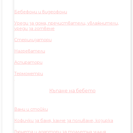
Бебефони и видеофони
Уреди за дома, пречистватели, увлажнители,
уреди за готвене
Стерилизатори
Нагреватели
Аспиратори
Термометри
Къпане на бебето
Вани и стойки
Кофички за баня, канче за поливане, козирка
Гърнета и адаптори за тоалетна чиния