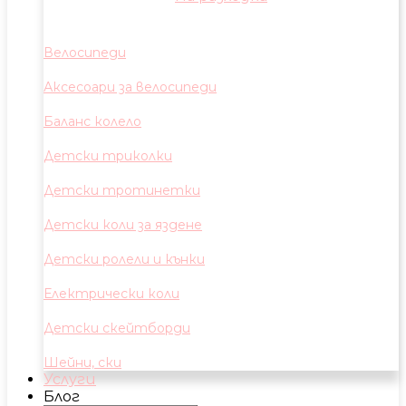
Велосипеди
Аксесоари за велосипеди
Баланс колело
Детски триколки
Детски тротинетки
Детски коли за яздене
Детски ролели и кънки
Електрически коли
Детски скейтборди
Шейни, ски
Услуги
Блог