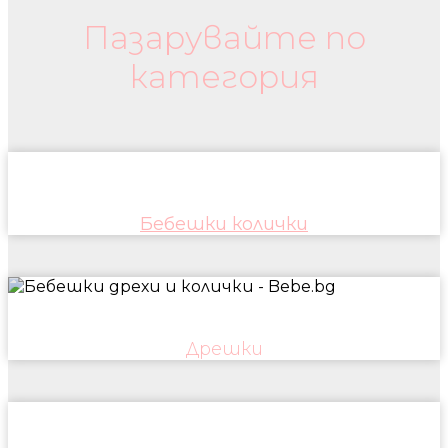
Пазарувайте по
категория
Бебешки колички
Дрешки