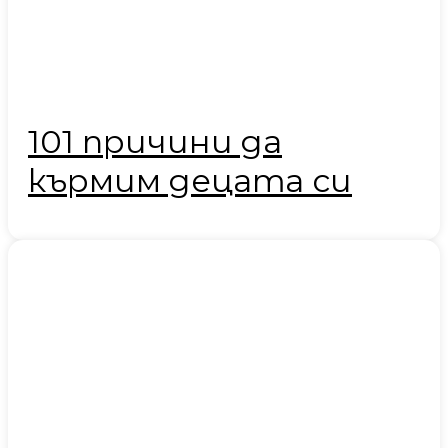
101 причини да
кърмим децата си