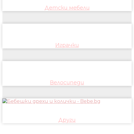
Детски мебели
Играчки
Велосипеди
Други