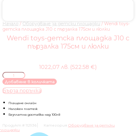
Начало
/
Оборудване за детски площадки
/ Wendi toys-
детска площадка J10 с пързалка 175см и люлки
Wendi toys-детска площадка J10 с
пързалка 175см и люлки
1022,07 лв. (522.58 €)
количество
за
Добавяне в количката
Wendi
Бърза поръчка
toys-
детска
площадка
Плащане онлайн
J10
Наложен платеж
с
Безплатна доставка над 100лв
пързалка
Продукт #
112936
Категория
Оборудване за детски
175см
площадки
и