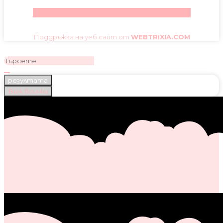
Facebook
Instagram
Youtube
Pinterest
Поддръжка на уеб сайт от
WEBTRIXIA.COM
резултата
Виж всички