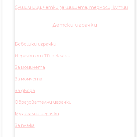
Сушилници, четки за шишета, термоси, кутии
Детски играчки
Бебешки играчки
Играчки от ТВ реклами
За момичета
За момчета
За двора
Образователни играчки
Музикални играчки
За плажа