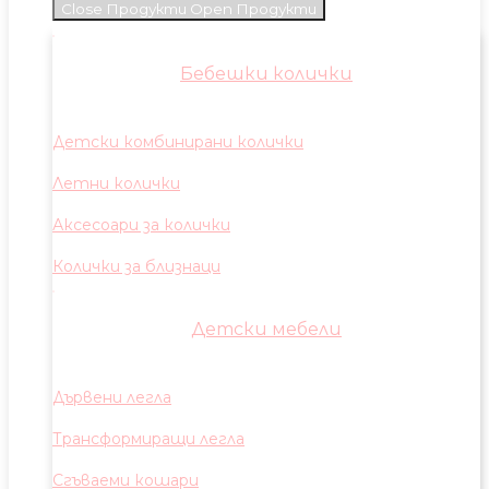
Close Продукти
Open Продукти
Бебешки колички
Детски комбинирани колички
Летни колички
Аксесоари за колички
Колички за близнаци
Детски мебели
Дървени легла
Трансформиращи легла
Сгъваеми кошари