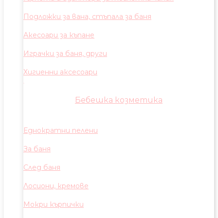
Подложки за вана, стъпала за баня
Акесоари за къпане
Играчки за баня, други
Хигиенни аксесоари
Бебешка козметика
Еднократни пелени
За баня
След баня
Лосиони, кремове
Мокри кърпички