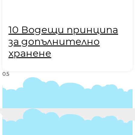
10 Водещи принципа
за допълнително
хранене