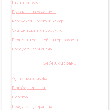
Паста за зъби
При смяна на пелените
Репеленти ( против комари)
Слънцезащитни продукти
Перилни и почистващи препарати
Продукти за хигиена
Бебешки храни
Адаптирани млека
Разтворими каши
Пюрета
Продукти за хранене