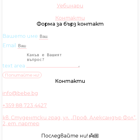
Уебинари
Контакти
Форма за бърз контакт
Вашето име
Email
text area
Попитайте ни!
Контакти
info@bebe.bg
+359 88 723 4427
кв. Студентски град, ул. „Проф. Александър Фол“,
2, ет. партер
Последвайте ни! 👼🏼