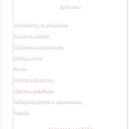
Дрешки
Комплекти за изписване
Бодита и бельо
Ританки и панталони
Рокли и поли
Блузи
Якета и жилетки
Шапки и ръкавици
Бебешки чорапи и чоропогащи
Бански