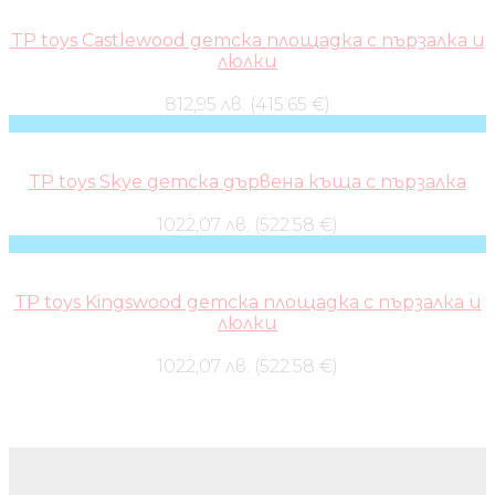
TP toys Castlewood детска площадка с пързалка и
люлки
812,95 лв. (415.65 €)
TP toys Skye детска дървена къща с пързалка
1022,07 лв. (522.58 €)
TP toys Kingswood детска площадка с пързалка и
люлки
1022,07 лв. (522.58 €)
Бебешки колички и дрехи