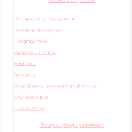
Аксесоари за бебе
Кенгуру, слинг, ерго раници
Колани за прохождане
Предпазители
Залъгалки и клипси
Биберони
Лигавици
Възглавнички, колани против колики
Слънчеви очила
Нощни лампи
Полезни уреди за бебето