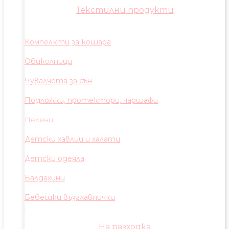
Текстилни продукти
Компелкти за кошара
Обиколници
Чувалчета за сън
Подложки, протектори, чаршафи
Пелени
Детски хавлии и халати
Детски одеяла
Балдахини
Бебешки възглавнички
На разходка