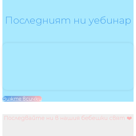
Последният ни уебинар
Вижте всички
Последвайте ни в нашия бебешки свят ❤️