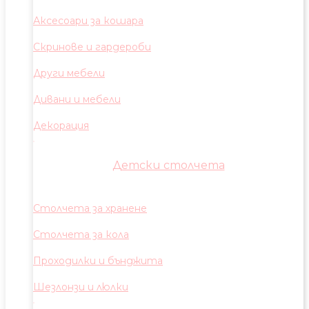
Аксесоари за кошара
Скринове и гардероби
Други мебели
Дивани и мебели
Декорация
Детски столчета
Столчета за хранене
Столчета за кола
Проходилки и бънджита
Шезлонзи и люлки