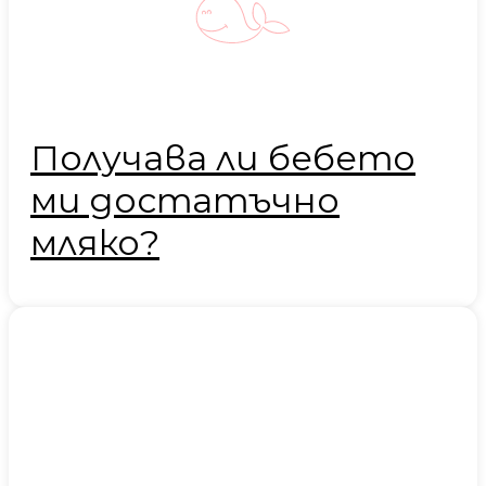
Получава ли бебето
ми достатъчно
мляко?