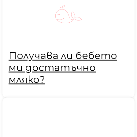
Получава ли бебето
ми достатъчно
мляко?