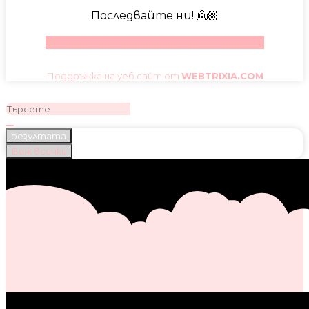
Последвайте ни! 👼🏼
Facebook
Instagram
Youtube
Pinterest
Поддръжка на уеб сайт от
WEBTRIXIA.COM
резултата
Виж всички