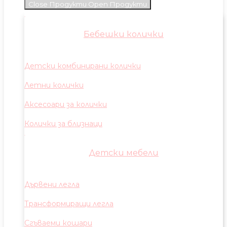
Close Продукти
Open Продукти
Бебешки колички
Детски комбинирани колички
Летни колички
Аксесоари за колички
Колички за близнаци
Детски мебели
Дървени легла
Трансформиращи легла
Сгъваеми кошари