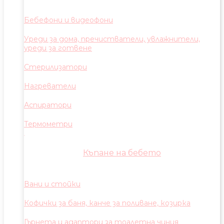
Бебефони и видеофони
Уреди за дома, пречистватели, увлажнители,
уреди за готвене
Стерилизатори
Нагреватели
Аспиратори
Термометри
Къпане на бебето
Вани и стойки
Кофички за баня, канче за поливане, козирка
Гърнета и адаптори за тоалетна чиния