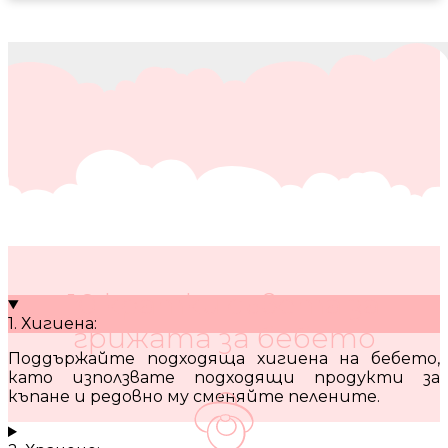
10 кратки съвета за
1. Хигиена:
грижата за бебето
Поддържайте подходяща хигиена на бебето,
като използвате подходящи продукти за
къпане и редовно му сменяйте пелените.