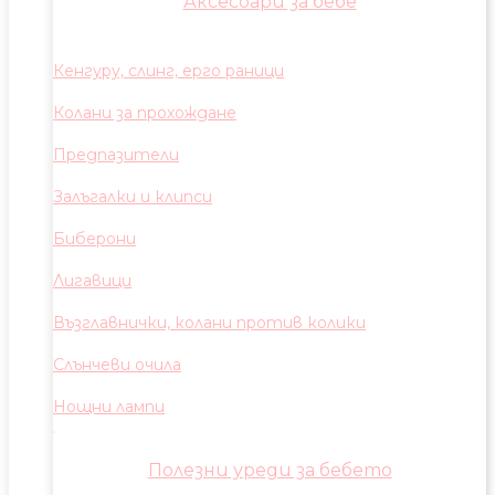
Аксесоари за бебе
Кенгуру, слинг, ерго раници
Колани за прохождане
Предпазители
Залъгалки и клипси
Биберони
Лигавици
Възглавнички, колани против колики
Слънчеви очила
Нощни лампи
Полезни уреди за бебето