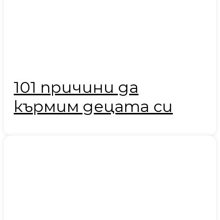
101 причини да
кърмим децата си