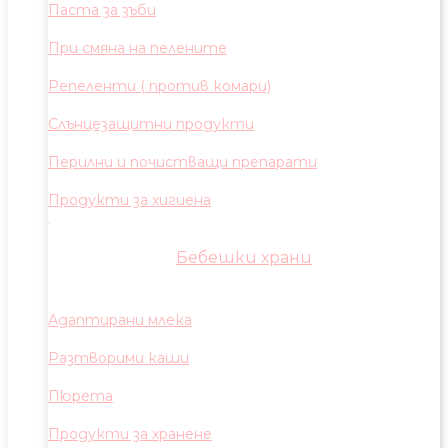
Паста за зъби
При смяна на пелените
Репеленти ( против комари)
Слънцезащитни продукти
Перилни и почистващи препарати
Продукти за хигиена
Бебешки храни
Адаптирани млека
Разтворими каши
Пюрета
Продукти за хранене