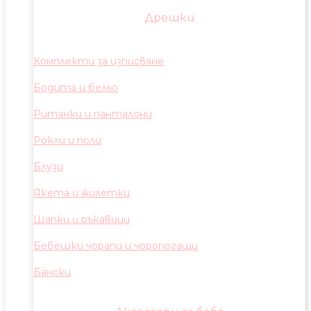
Дрешки
Комплекти за изписване
Бодита и бельо
Ританки и панталони
Рокли и поли
Блузи
Якета и жилетки
Шапки и ръкавици
Бебешки чорапи и чоропогащи
Бански