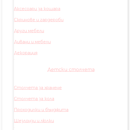
Аксесоари за кошара
Скринове и гардероби
Други мебели
Дивани и мебели
Декорация
Детски столчета
Столчета за хранене
Столчета за кола
Проходилки и бънджита
Шезлонзи и люлки