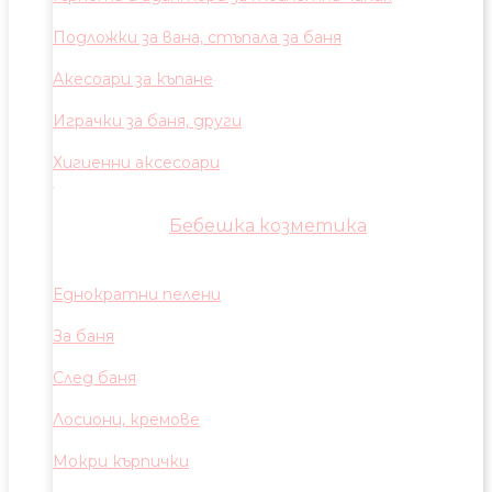
Подложки за вана, стъпала за баня
Акесоари за къпане
Играчки за баня, други
Хигиенни аксесоари
Бебешка козметика
Еднократни пелени
За баня
След баня
Лосиони, кремове
Мокри кърпички