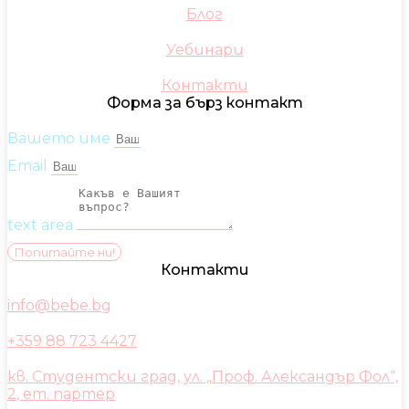
Блог
Уебинари
Контакти
Форма за бърз контакт
Вашето име
Email
text area
Попитайте ни!
Контакти
info@bebe.bg
+359 88 723 4427
кв. Студентски град, ул. „Проф. Александър Фол“,
2, ет. партер