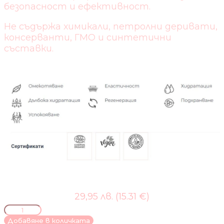
безопасност и ефективност.
Не съдържа химикали, петролни деривати,
консерванти, ГМО и синтетични
съставки.
29,95 лв. (15.31 €)
количество
за
Добавяне в количката