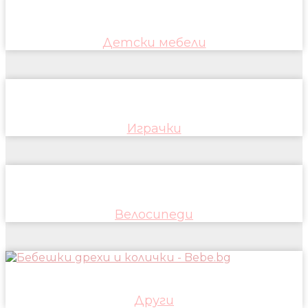
Детски мебели
Играчки
Велосипеди
Други