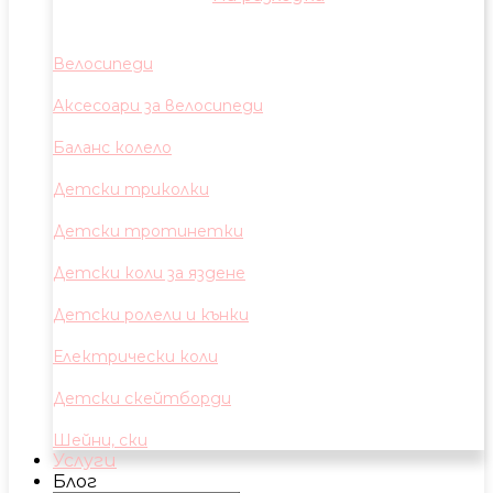
Велосипеди
Аксесоари за велосипеди
Баланс колело
Детски триколки
Детски тротинетки
Детски коли за яздене
Детски ролели и кънки
Електрически коли
Детски скейтборди
Шейни, ски
Услуги
Блог