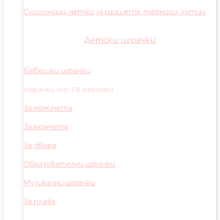
Сушилници, четки за шишета, термоси, кутии
Детски играчки
Бебешки играчки
Играчки от ТВ реклами
За момичета
За момчета
За двора
Образователни играчки
Музикални играчки
За плажа