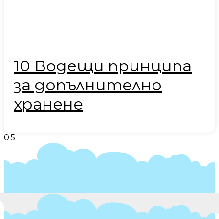
10 Водещи принципа
за допълнително
хранене