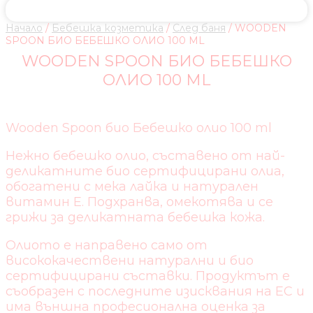
Начало
/
Бебешка козметика
/
След баня
/ WOODEN
SPOON БИО БЕБЕШКО ОЛИО 100 ML
WOODEN SPOON БИО БЕБЕШКО
ОЛИО 100 ML
Wooden Spoon био Бебешко олио 100 ml
Нежно бебешко олио, съставено от най-
деликатните био сертифицирани олиа,
обогатени с мека лайка и натурален
витамин Е. Подхранва, омекотява и се
грижи за деликатната бебешка кожа.
Олиото е направено само от
висококачествени натурални и био
сертифицирани съставки. Продуктът е
съобразен с последните изисквания на ЕС и
има външна професионална оценка за