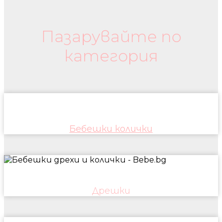
Бебешки колички и дрехи
Пазарувайте по
категория
Бебешки колички
Дрешки