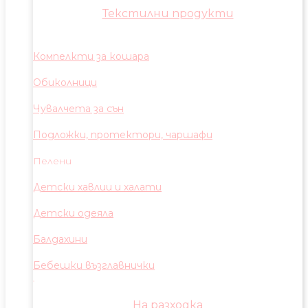
Текстилни продукти
Компелкти за кошара
Обиколници
Чувалчета за сън
Подложки, протектори, чаршафи
Пелени
Детски хавлии и халати
Детски одеяла
Балдахини
Бебешки възглавнички
На разходка