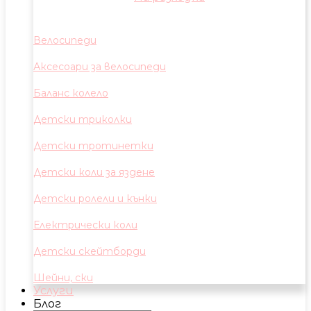
Велосипеди
Аксесоари за велосипеди
Баланс колело
Детски триколки
Детски тротинетки
Детски коли за яздене
Детски ролели и кънки
Електрически коли
Детски скейтборди
Шейни, ски
Услуги
Блог