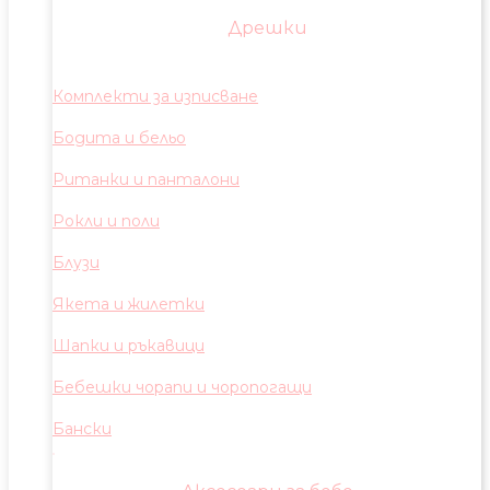
Дрешки
Комплекти за изписване
Бодита и бельо
Ританки и панталони
Рокли и поли
Блузи
Якета и жилетки
Шапки и ръкавици
Бебешки чорапи и чоропогащи
Бански