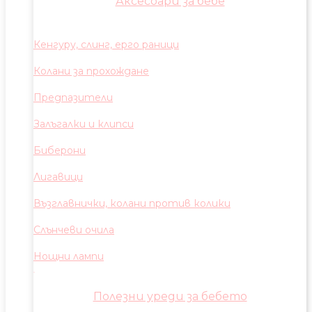
Аксесоари за бебе
Кенгуру, слинг, ерго раници
Колани за прохождане
Предпазители
Залъгалки и клипси
Биберони
Лигавици
Възглавнички, колани против колики
Слънчеви очила
Нощни лампи
Полезни уреди за бебето