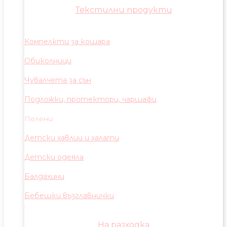
Текстилни продукти
Компелкти за кошара
Обиколници
Чувалчета за сън
Подложки, протектори, чаршафи
Пелени
Детски хавлии и халати
Детски одеяла
Балдахини
Бебешки възглавнички
На разходка