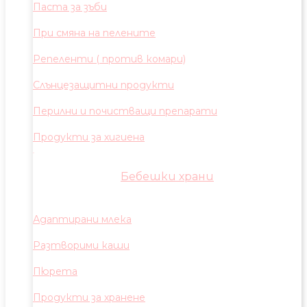
Паста за зъби
При смяна на пелените
Репеленти ( против комари)
Слънцезащитни продукти
Перилни и почистващи препарати
Продукти за хигиена
Бебешки храни
Адаптирани млека
Разтворими каши
Пюрета
Продукти за хранене