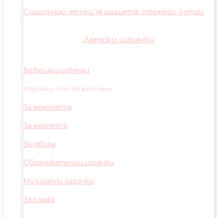
Сушилници, четки за шишета, термоси, кутии
Детски играчки
Бебешки играчки
Играчки от ТВ реклами
За момичета
За момчета
За двора
Образователни играчки
Музикални играчки
За плажа