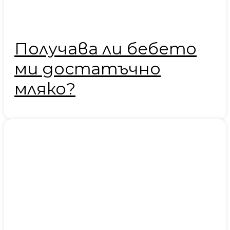
Получава ли бебето
ми достатъчно
мляко?