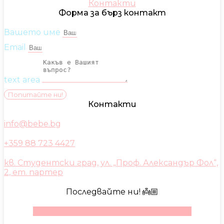
Контакти
Форма за бърз контакт
Вашето име
Email
text area
Попитайте ни!
Контакти
info@bebe.bg
+359 88 723 4427
кв. Студентски град, ул. „Проф. Александър Фол“,
2, ет. партер
Последвайте ни! 👼🏼
Facebook
Instagram
Youtube
Pinterest