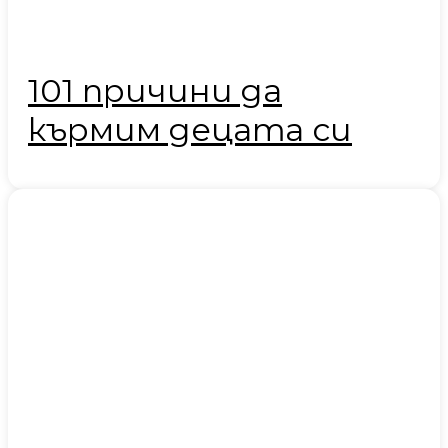
101 причини да
кърмим децата си