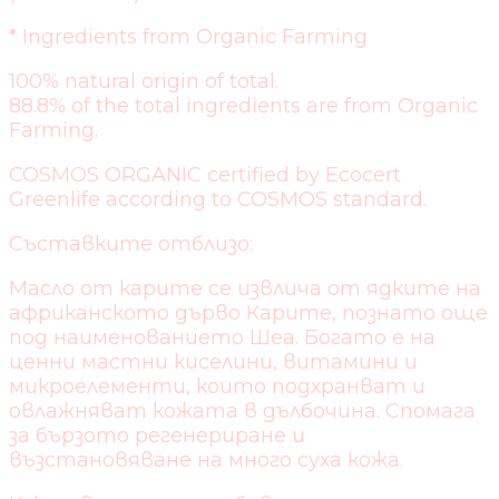
* Ingredients from Organic Farming
100% natural origin of total.
88.8% of the total ingredients are from Organic
Farming.
COSMOS ORGANIC certified by Ecocert
Greenlife according to COSMOS standard.
Съставките отблизо:
Масло от карите се извлича от ядките на
африканското дърво Карите, познато още
под наименованието Шеа. Богато е на
ценни мастни киселини, витамини и
микроелементи, които подхранват и
овлажняват кожата в дълбочина. Спомага
за бързото регенериране и
възстановяване на много суха кожа.