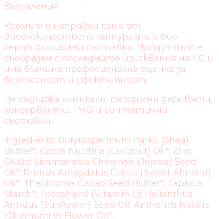
възпаления.
Кремът е направен само от
висококачествени натурални и био
сертифицирани съставки. Продуктът е
съобразен с последните изисквания на ЕС и
има външна професионална оценка за
безопасност и ефективност.
Не съдържа химикали, петролни деривати,
консерванти, ГМО и синтетични
съставки.
Ingredients: Butyrospermum Parkii (Shea)
Butter*; Cocos Nucifera (Coconut) Oil*; Zinc
Oxide; Simmondsia Chinensis (Jojoba) Seed
Oil*; Prunus Amygdalus Dulcis (Sweet Almond)
Oil*; Theobroma Cacao Seed Butter*; Tapioca
Starch*; Tocopherol (Vitamin E); Helianthus
Annuus (Sunflower) Seed Oil; Anthemis Nobilis
(Chamomile) Flower Oil*.