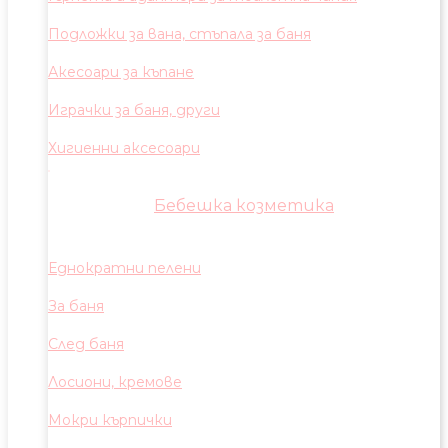
Подложки за вана, стъпала за баня
Акесоари за къпане
Играчки за баня, други
Хигиенни аксесоари
Бебешка козметика
Еднократни пелени
За баня
След баня
Лосиони, кремове
Мокри кърпички