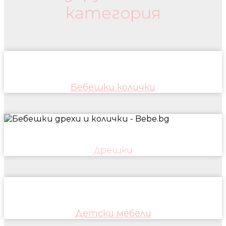
категория
Бебешки колички
Дрешки
Детски мебели