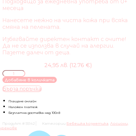
Подходящо за ежедневна употреба от 0+
месеца
Нанесете нежно на чиста кожа при всяка
смяна на пелената.
Избягвайте директен контакт с очите!
Да не се използва в случай на алергии.
Пазете далеч от деца.
24,95 лв. (12.76 €)
количество
за
Добавяне в количката
WOODEN
Бърза поръчка
SPOON
БИО
КРЕМ
Плащане онлайн
ЗА
Наложен платеж
ЗОНАТА
Безплатна доставка над 100лв
НА
Продукт #
55142
Категории
Бебешка козметика
,
Лосиони,
ПЕЛЕНАТА
кремове
100ML