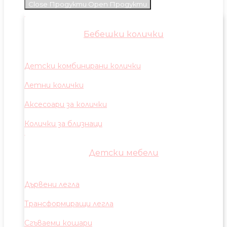
Close Продукти
Open Продукти
Бебешки колички
Детски комбинирани колички
Летни колички
Аксесоари за колички
Колички за близнаци
Детски мебели
Дървени легла
Трансформиращи легла
Сгъваеми кошари