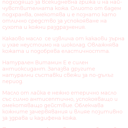
подходящо за всекидневна грижа и на най-
чувствителната кожа. Олиото от бадем
подхранва, омекотява и е познато като
отлично средство за успокояване на
сухота и кожни раздразнения.
Какаово масло се извлича от какаови зърна
и ухае неустоимо на шоколад. Овлажнява
кожата и подобрява еластичността.
Натурален Витамин Е е силен
антиоксидант. Запазва другите
натурални съставки свежи за по-дълъг
период.
Масло от лайка е нежно етерично масло
със силно антисептично, успокояващо и
омекотяващо действие. Облекчава
кожните зачервявания и влияе позитивно
за здрава и кадифена кожа.