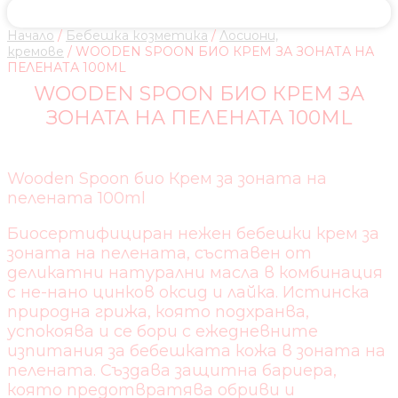
Начало
/
Бебешка козметика
/
Лосиони,
кремове
/ WOODEN SPOON БИО КРЕМ ЗА ЗОНАТА НА
ПЕЛЕНАТА 100ML
WOODEN SPOON БИО КРЕМ ЗА
ЗОНАТА НА ПЕЛЕНАТА 100ML
Wooden Spoon био Крем за зоната на
пелената 100ml
Биосертифициран нежен бебешки крем за
зоната на пелената, съставен от
деликатни натурални масла в комбинация
с не-нано цинков оксид и лайка. Истинска
природна грижа, която подхранва,
успокоява и се бори с ежедневните
изпитания за бебешката кожа в зоната на
пелената. Създава защитна бариера,
която предотвратява обриви и