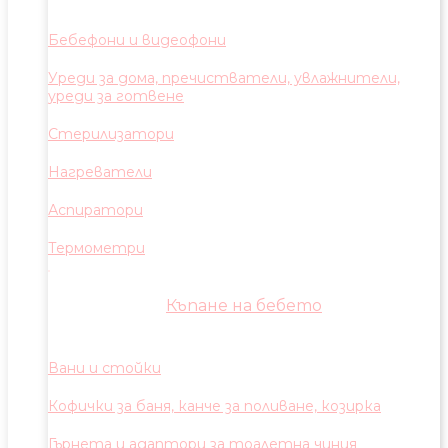
Бебефони и видеофони
Уреди за дома, пречистватели, увлажнители,
уреди за готвене
Стерилизатори
Нагреватели
Аспиратори
Термометри
Къпане на бебето
Вани и стойки
Кофички за баня, канче за поливане, козирка
Гърнета и адаптори за тоалетна чиния