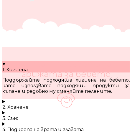
10 кратки съвета за
1. Хигиена:
грижата за бебето
Поддържайте подходяща хигиена на бебето,
като използвате подходящи продукти за
къпане и редовно му сменяйте пелените.
2. Хранене:
3. Сън:
4. Подкрепа на врата и главата: