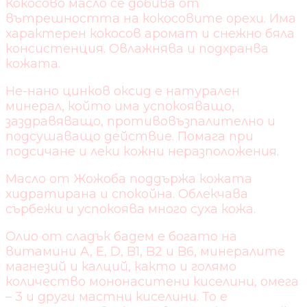
Кокосово масло се добива от
вътрешността на кокосовите орехи. Има
характерен кокосов аромат и снежно бяла
консистенция. Овлажнява и подхранва
кожата.
Не-нано цинков оксид е натурален
минерал, който има успокояващо,
заздравяващо, противовъзпалително и
подсушаващо действие. Помага при
подсичане и леки кожни неразположения.
Масло от Жожоба поддържа кожата
хидратирана и спокойна. Облекчава
сърбежи и успокоява много суха кожа.
Олио от сладък бадем е богато на
витамини A, Е, D, B1, B2 и B6, минералите
магнезий и калций, както и голямо
количество мононаситени киселини, омега
– 3 и други мастни киселини. То е