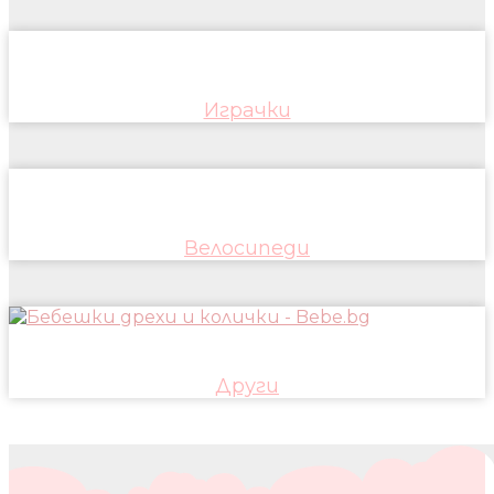
Играчки
Велосипеди
Други