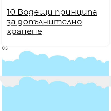
10 Водещи принципа
за допълнително
хранене