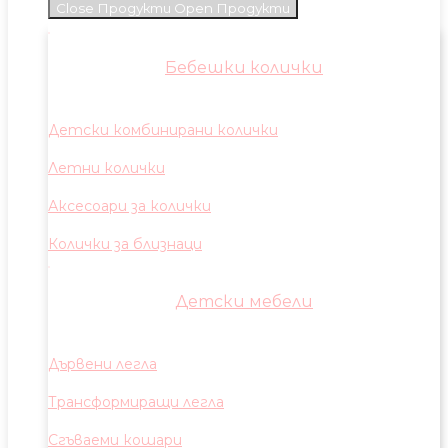
Close Продукти
Open Продукти
Бебешки колички
Детски комбинирани колички
Летни колички
Аксесоари за колички
Колички за близнаци
Детски мебели
Дървени легла
Трансформиращи легла
Сгъваеми кошари