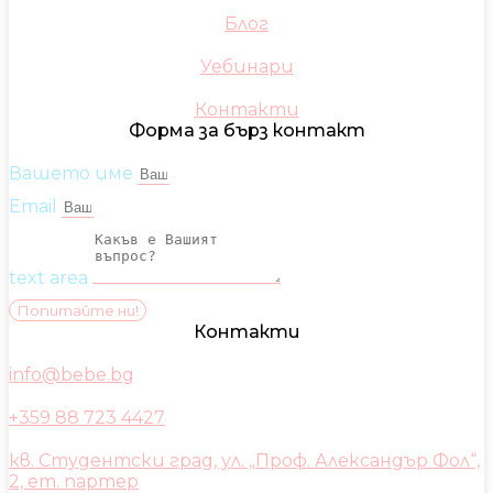
Блог
Уебинари
Контакти
Форма за бърз контакт
Вашето име
Email
text area
Попитайте ни!
Контакти
info@bebe.bg
+359 88 723 4427
кв. Студентски град, ул. „Проф. Александър Фол“,
2, ет. партер