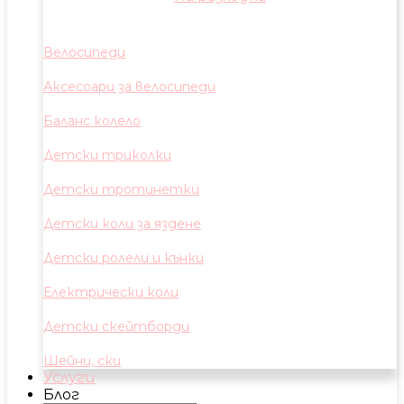
Велосипеди
Аксесоари за велосипеди
Баланс колело
Детски триколки
Детски тротинетки
Детски коли за яздене
Детски ролели и кънки
Електрически коли
Детски скейтборди
Шейни, ски
Услуги
Блог