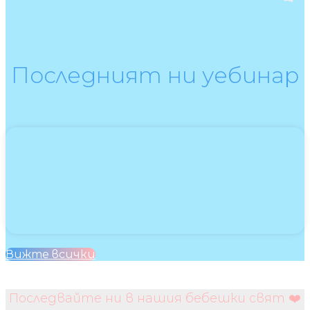
Последният ни уебинар
Вижте всички
Последвайте ни в нашия бебешки свят ❤️