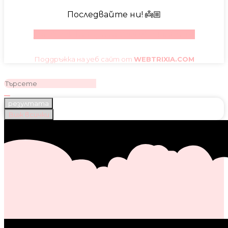
Последвайте ни! 👼🏼
Facebook
Instagram
Youtube
Pinterest
Поддръжка на уеб сайт от
WEBTRIXIA.COM
резултата
Виж всички