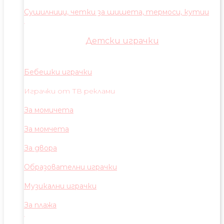
Сушилници, четки за шишета, термоси, кутии
Детски играчки
Бебешки играчки
Играчки от ТВ реклами
За момичета
За момчета
За двора
Образователни играчки
Музикални играчки
За плажа