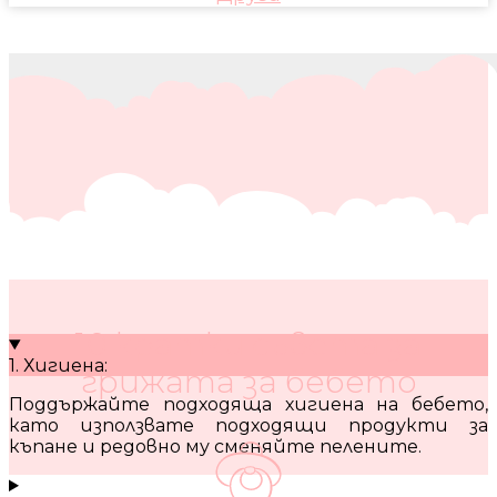
10 кратки съвета за
1. Хигиена:
грижата за бебето
Поддържайте подходяща хигиена на бебето,
като използвате подходящи продукти за
къпане и редовно му сменяйте пелените.