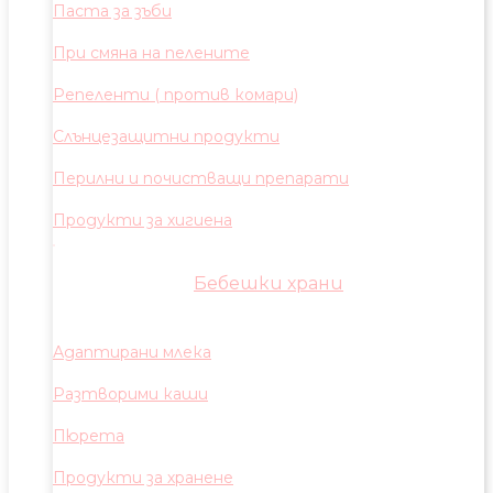
Паста за зъби
При смяна на пелените
Репеленти ( против комари)
Слънцезащитни продукти
Перилни и почистващи препарати
Продукти за хигиена
Бебешки храни
Адаптирани млека
Разтворими каши
Пюрета
Продукти за хранене