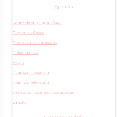
Дрешки
Комплекти за изписване
Бодита и бельо
Ританки и панталони
Рокли и поли
Блузи
Якета и жилетки
Шапки и ръкавици
Бебешки чорапи и чоропогащи
Бански