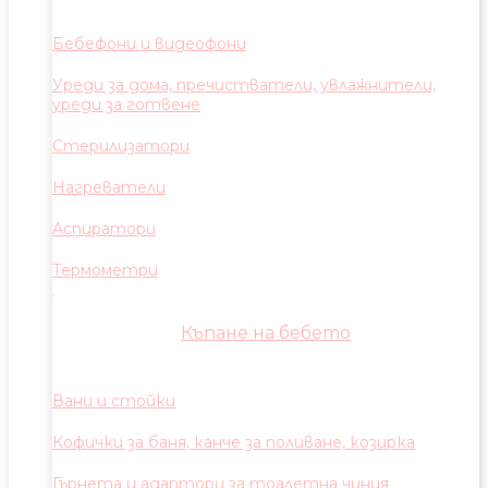
Бебефони и видеофони
Уреди за дома, пречистватели, увлажнители,
уреди за готвене
Стерилизатори
Нагреватели
Аспиратори
Термометри
Къпане на бебето
Вани и стойки
Кофички за баня, канче за поливане, козирка
Гърнета и адаптори за тоалетна чиния