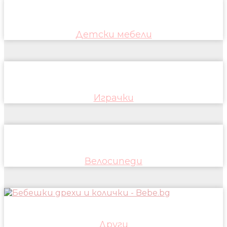
Детски мебели
Играчки
Велосипеди
Други