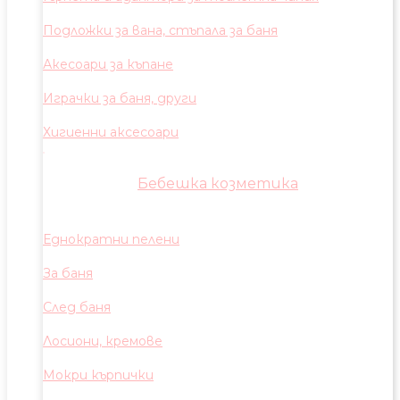
Подложки за вана, стъпала за баня
Акесоари за къпане
Играчки за баня, други
Хигиенни аксесоари
Бебешка козметика
Еднократни пелени
За баня
След баня
Лосиони, кремове
Мокри кърпички