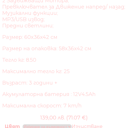
2 Задвижващи Мотора;
Превключвател за Движение напред/ назад;
Музикални функции;
MP3/USB извод;
Предни светлини;
Размер: 60x36x42 см
Размер на опаковка: 58x36x42 см
Тегло кг: 8.50
Максимално тегло кг: 25
Възраст: 3 години +
Акумулаторна батерия : 12V4.5Ah
Максимална скорост: 7 km/h
139,00 лв. (71.07 €)
Цвят
Изчистване