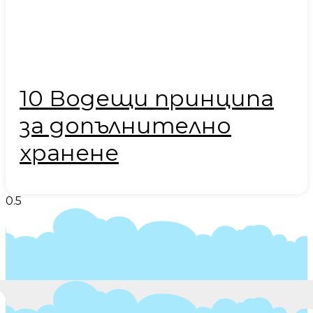
10 Водещи принципа
за допълнително
хранене