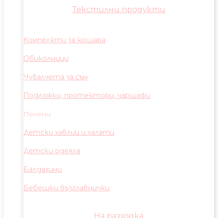
Текстилни продукти
Компелкти за кошара
Обиколници
Чувалчета за сън
Подложки, протектори, чаршафи
Пелени
Детски хавлии и халати
Детски одеяла
Балдахини
Бебешки възглавнички
На разходка