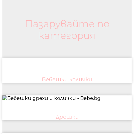
Бебешки колички и дрехи
Пазарувайте по
категория
Бебешки колички
Дрешки