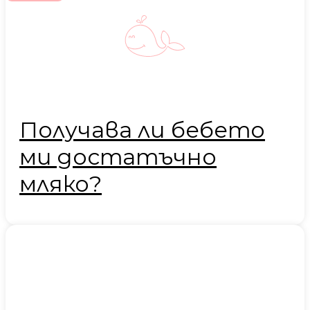
Получава ли бебето
ми достатъчно
мляко?