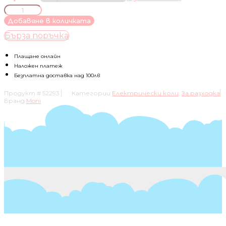
количество
за
Добавяне в количката
АКУМУЛАТОРЕН
Бърза поръчка
МОТОР
COLOMBO
Плащане онлайн
Наложен платеж
Безплатна доставка над 100лв
Продукт #
52293
Категории
Електрически коли
,
За разходка
Бранд
Moni