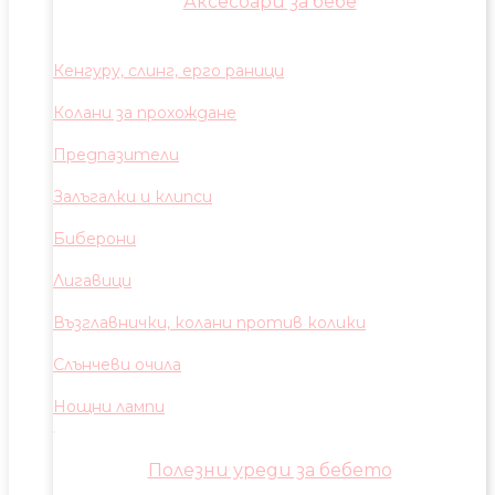
Аксесоари за бебе
Кенгуру, слинг, ерго раници
Колани за прохождане
Предпазители
Залъгалки и клипси
Биберони
Лигавици
Възглавнички, колани против колики
Слънчеви очила
Нощни лампи
Полезни уреди за бебето