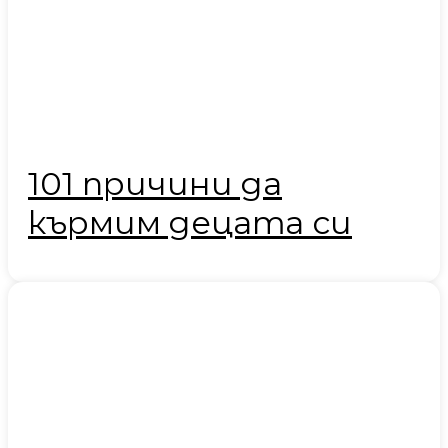
101 причини да
кърмим децата си