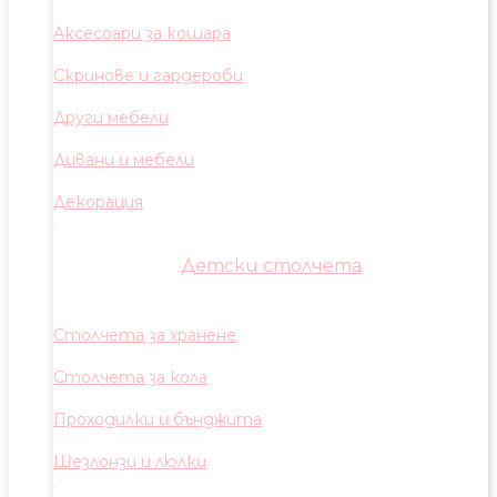
Аксесоари за кошара
Скринове и гардероби
Други мебели
Дивани и мебели
Декорация
Детски столчета
Столчета за хранене
Столчета за кола
Проходилки и бънджита
Шезлонзи и люлки