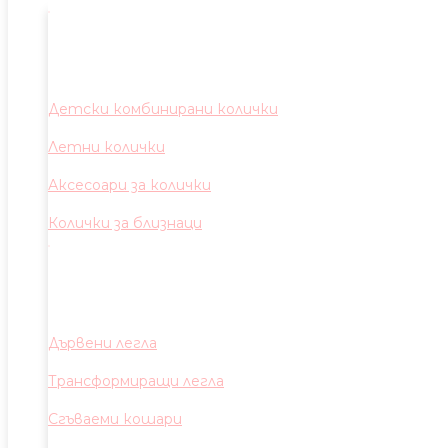
Детски комбинирани колички
Летни колички
Аксесоари за колички
Колички за близнаци
Дървени легла
Трансформиращи легла
Сгъваеми кошари