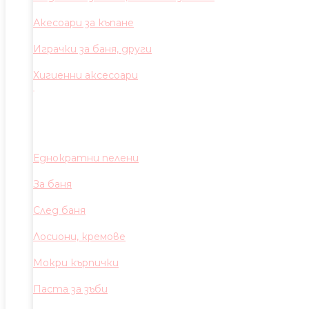
Акесоари за къпане
Играчки за баня, други
Хигиенни аксесоари
Еднократни пелени
За баня
След баня
Лосиони, кремове
Мокри кърпички
Паста за зъби