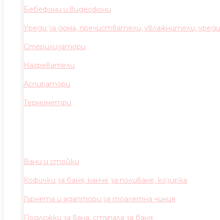
Бебефони и видеофони
Уреди за дома, пречистватели, увлажнители, уред
Стерилизатори
Нагреватели
Аспиратори
Термометри
Вани и стойки
Кофички за баня, канче за поливане, козирка
Гърнета и адаптори за тоалетна чиния
Подложки за вана, стъпала за баня