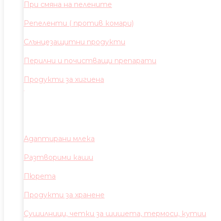
При смяна на пелените
Репеленти ( против комари)
Слънцезащитни продукти
Перилни и почистващи препарати
Продукти за хигиена
Адаптирани млека
Разтворими каши
Пюрета
Продукти за хранене
Сушилници, четки за шишета, термоси, кутии