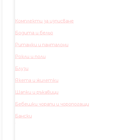
Комплекти за изписване
Бодита и бельо
Ританки и панталони
Рокли и поли
Блузи
Якета и жилетки
Шапки и ръкавици
Бебешки чорапи и чоропогащи
Бански