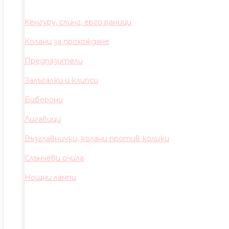
Кенгуру, слинг, ерго раници
Колани за прохождане
Предпазители
Залъгалки и клипси
Биберони
Лигавици
Възглавнички, колани против колики
Слънчеви очила
Нощни лампи