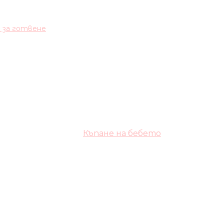
и за готвене
Къпане на бебето