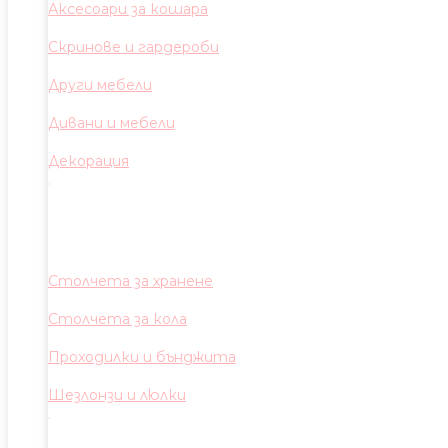
Аксесоари за кошара
Скринове и гардероби
Други мебели
Дивани и мебели
Декорация
Столчета за хранене
Столчета за кола
Проходилки и бънджита
Шезлонзи и люлки