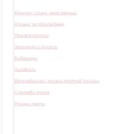
Кенгуру, слинг, ерго раници
Колани за прохождане
Предпазители
Залъгалки и клипси
Биберони
Лигавици
Възглавнички, колани против колики
Слънчеви очила
Нощни лампи