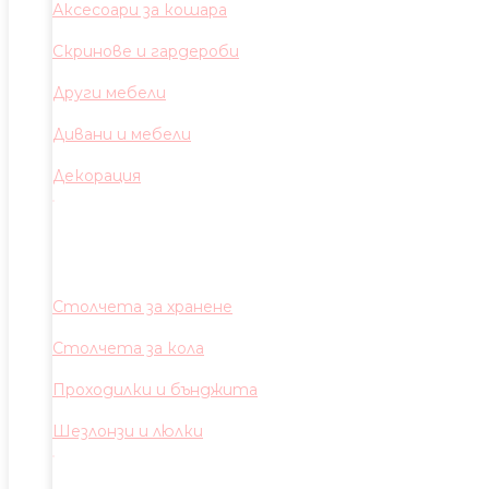
Аксесоари за кошара
Скринове и гардероби
Други мебели
Дивани и мебели
Декорация
Столчета за хранене
Столчета за кола
Проходилки и бънджита
Шезлонзи и люлки