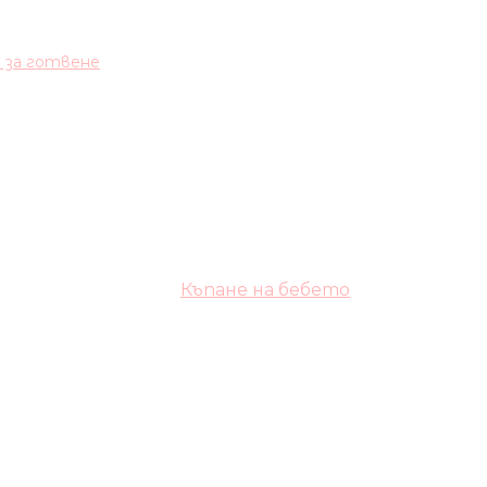
и за готвене
Къпане на бебето