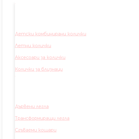
Детски комбинирани колички
Летни колички
Аксесоари за колички
Колички за близнаци
Дървени легла
Трансформиращи легла
Сгъваеми кошари