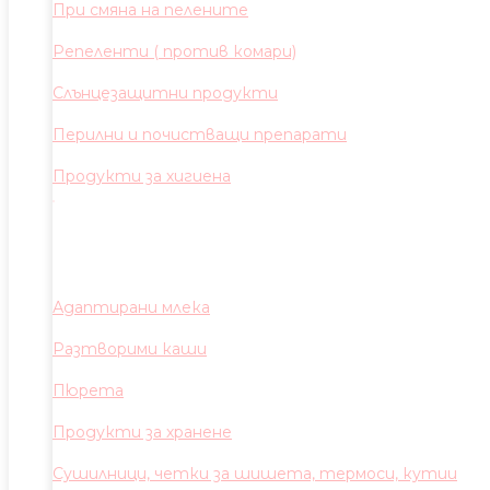
При смяна на пелените
Репеленти ( против комари)
Слънцезащитни продукти
Перилни и почистващи препарати
Продукти за хигиена
Адаптирани млека
Разтворими каши
Пюрета
Продукти за хранене
Сушилници, четки за шишета, термоси, кутии