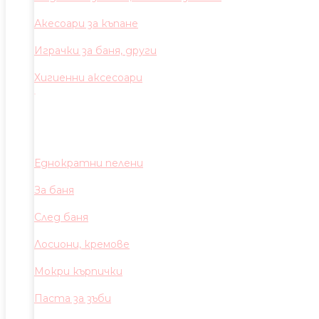
Акесоари за къпане
Играчки за баня, други
Хигиенни аксесоари
Еднократни пелени
За баня
След баня
Лосиони, кремове
Мокри кърпички
Паста за зъби