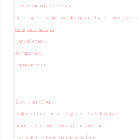
Бебефони и видеофони
Уреди за дома, пречистватели, увлажнители, уред
Стерилизатори
Нагреватели
Аспиратори
Термометри
Вани и стойки
Кофички за баня, канче за поливане, козирка
Гърнета и адаптори за тоалетна чиния
Подложки за вана, стъпала за баня