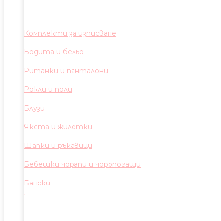
Комплекти за изписване
Бодита и бельо
Ританки и панталони
Рокли и поли
Блузи
Якета и жилетки
Шапки и ръкавици
Бебешки чорапи и чоропогащи
Бански