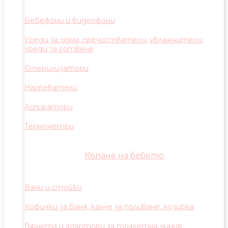
Бебефони и видеофони
Уреди за дома, пречистватели, увлажнители,
уреди за готвене
Стерилизатори
Нагреватели
Аспиратори
Термометри
Къпане на бебето
Вани и стойки
Кофички за баня, канче за поливане, козирка
Гърнета и адаптори за тоалетна чиния