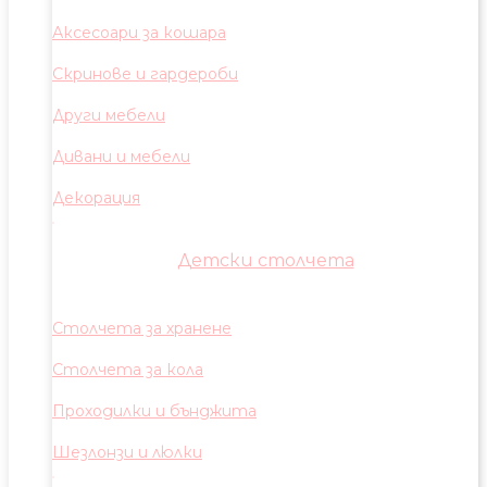
Аксесоари за кошара
Скринове и гардероби
Други мебели
Дивани и мебели
Декорация
Детски столчета
Столчета за хранене
Столчета за кола
Проходилки и бънджита
Шезлонзи и люлки