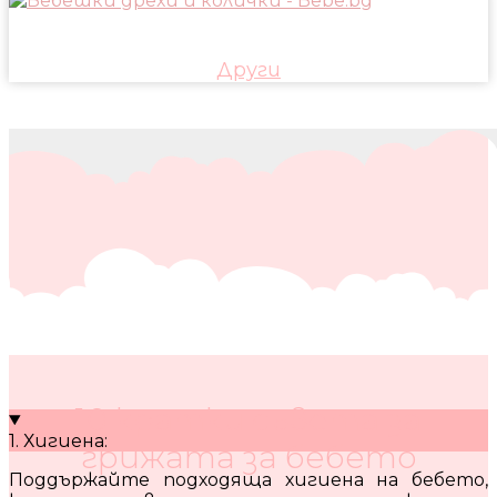
Други
10 кратки съвета за
1. Хигиена:
грижата за бебето
Поддържайте подходяща хигиена на бебето,