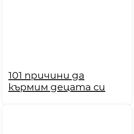
101 причини да
кърмим децата си