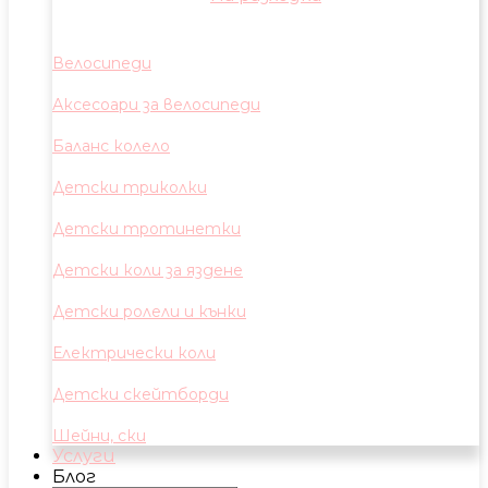
Велосипеди
Аксесоари за велосипеди
Баланс колело
Детски триколки
Детски тротинетки
Детски коли за яздене
Детски ролели и кънки
Електрически коли
Детски скейтборди
Шейни, ски
Услуги
Блог