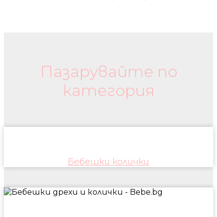
Бебешки колички и дрехи
Пазарувайте по
категория
Бебешки колички