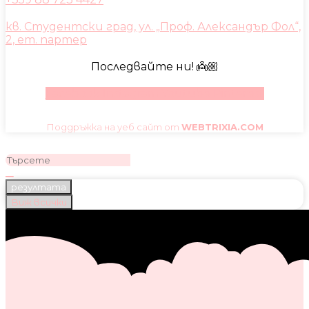
кв. Студентски град, ул. „Проф. Александър Фол“,
2, ет. партер
Последвайте ни! 👼🏼
Facebook
Instagram
Youtube
Pinterest
Поддръжка на уеб сайт от
WEBTRIXIA.COM
резултата
Виж всички