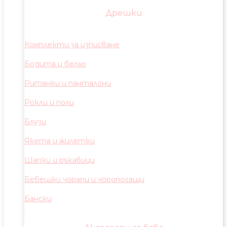
Дрешки
Комплекти за изписване
Бодита и бельо
Ританки и панталони
Рокли и поли
Блузи
Якета и жилетки
Шапки и ръкавици
Бебешки чорапи и чоропогащи
Бански