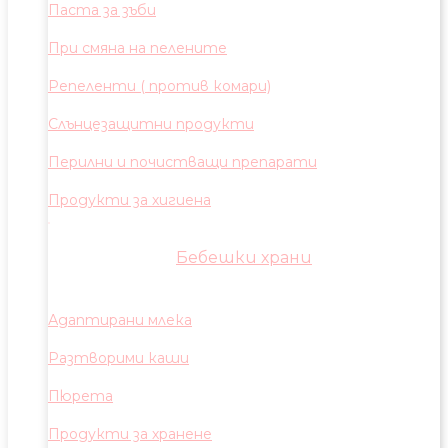
Паста за зъби
При смяна на пелените
Репеленти ( против комари)
Слънцезащитни продукти
Перилни и почистващи препарати
Продукти за хигиена
Бебешки храни
Адаптирани млека
Разтворими каши
Пюрета
Продукти за хранене