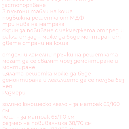
застопоряване
3 плътни табли на коша
подвижна решетка от МДФ
три нива на матрака
скрин за повиване с чекмеджета отпред и
ракла отзад – може да бъде монтиран от
двете страни на коша
отделни ламелни пръчки на решетката
могат да се свалят чрез демонтиране и
монтиране
цялата решетка може да бъде
демонтирана и легълцето да се ползва без
нея
Размери:
голямо юношеско легло – за матрак 65/160
см.
кош – за матрак 65/110 см.
размер на повивалника 38/70 см