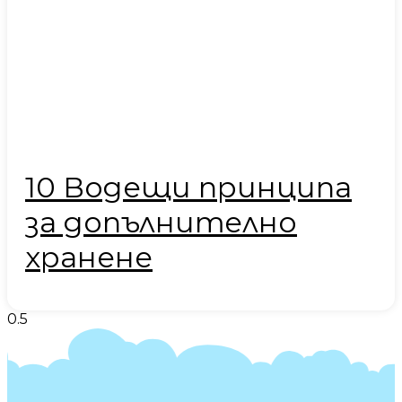
10 Водещи принципа
за допълнително
хранене