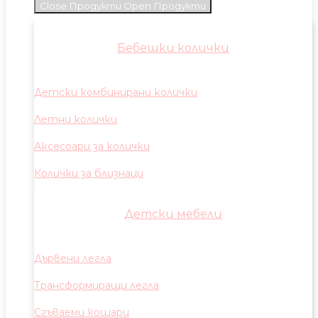
Close Продукти
Open Продукти
Бебешки колички
Детски комбинирани колички
Летни колички
Аксесоари за колички
Колички за близнаци
Детски мебели
Дървени легла
Трансформиращи легла
Сгъваеми кошари