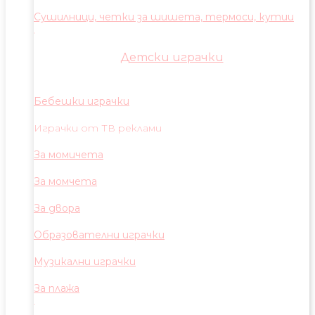
Сушилници, четки за шишета, термоси, кутии
Детски играчки
Бебешки играчки
Играчки от ТВ реклами
За момичета
За момчета
За двора
Образователни играчки
Музикални играчки
За плажа