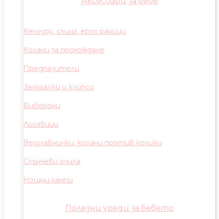
Аксесоари за бебе
Кенгуру, слинг, ерго раници
Колани за прохождане
Предпазители
Залъгалки и клипси
Биберони
Лигавици
Възглавнички, колани против колики
Слънчеви очила
Нощни лампи
Полезни уреди за бебето