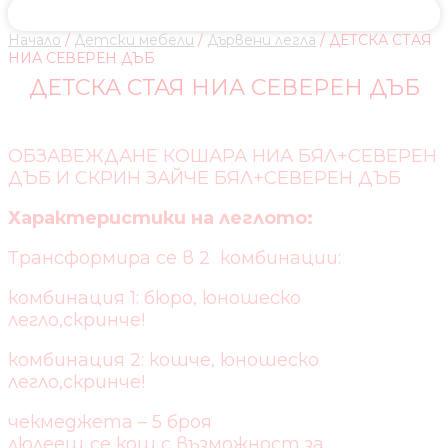
Начало
/
Детски мебели
/
Дървени легла
/ ДЕТСКА СТАЯ
НИА СЕВЕРЕН ДЪБ
ДЕТСКА СТАЯ НИА СЕВЕРЕН ДЪБ
ОБЗАВЕЖДАНЕ КОШАРА НИА БЯЛ+СЕВЕРЕН
ДЪБ И СКРИН ЗАЙЧЕ БЯЛ+СЕВЕРЕН ДЪБ
Характеристики на леглото:
Трансформира се в 2 комбинации:
комбинация 1: бюро, юношеско
легло,скринче!
комбинация 2: кошче, юношеско
легло,скринче!
чекмеджета – 5 броя
люлеещ се кош с възможност за