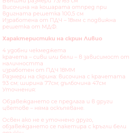
Външни размери 73/165 см
Височина на кошарата отпред при
вдигната решетка 100,5 см
Изработена от ПДЧ – 18мм с подвижна
решетка от МДФ.
Характеристики на скрин Ливио
4 удобни чекмеджета
крачета – сиви или бели – в зависимост от
наличността
изработен от ПДЧ 18ММ
Размери на скрина: височина с крачетата
93 см; ширина 77см; дълбочина 47см
Уточнения:
Обзавеждането се предлага и в други
цветове – няма оскъпяване.
Освен ако не е уточнено друго,
обзавеждането се пакетира с кръгли бели