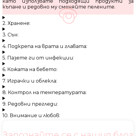
като използвате подходящи продукти за
къпане и редовно му сменяйте пелените.
2. Хранене:
3. Сън:
4. Подкрепа на врата и главата:
5. Пазете ги от инфекции:
6. Кожата на бебето:
7. Играчки и облекла:
8. Контрол на температурата:
9. Редовни прегледи:
10. Внимание и любов:
Запознайте се с нашия блог