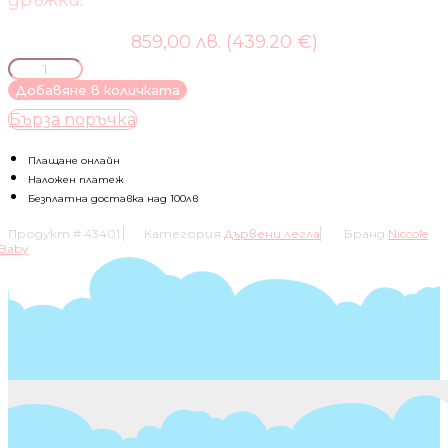
дръжки.
859,00 лв. (439.20 €)
количество
за
Добавяне в количката
ДЕТСКА
Бърза поръчка
СТАЯ
НИА
СЕВЕРЕН
Плащане онлайн
ДЪБ
Наложен платеж
Безплатна доставка над 100лв
Продукт #
43401
Категория
Дървени легла
Бранд
Niccole
Baby