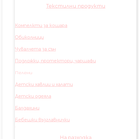
Текстилни продукти
Компелкти за кошара
Обиколници
Чувалчета за сън
Подложки, протектори, чаршафи
Пелени
Детски хавлии и халати
Детски одеяла
Балдахини
Бебешки възглавнички
На разходка