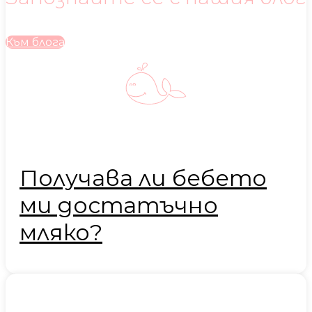
Към блога
Получава ли бебето
ми достатъчно
мляко?