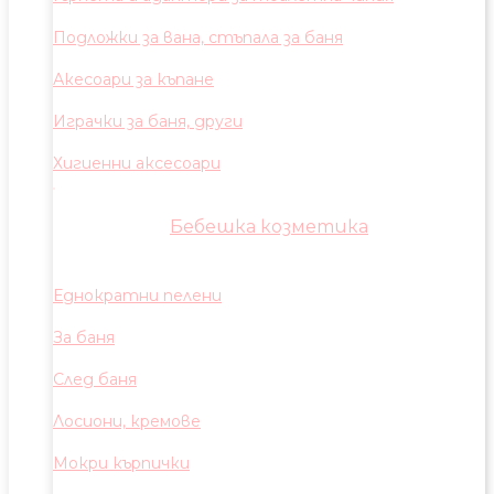
Подложки за вана, стъпала за баня
Акесоари за къпане
Играчки за баня, други
Хигиенни аксесоари
Бебешка козметика
Еднократни пелени
За баня
След баня
Лосиони, кремове
Мокри кърпички