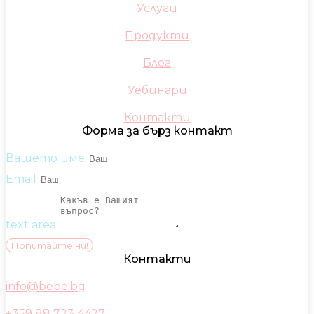
Услуги
Продукти
Блог
Уебинари
Контакти
Форма за бърз контакт
Вашето име
Email
text area
Попитайте ни!
Контакти
info@bebe.bg
+359 88 723 4427