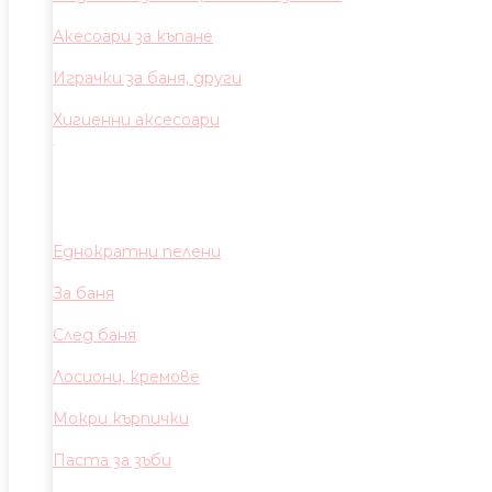
Акесоари за къпане
Играчки за баня, други
Хигиенни аксесоари
Еднократни пелени
За баня
След баня
Лосиони, кремове
Мокри кърпички
Паста за зъби