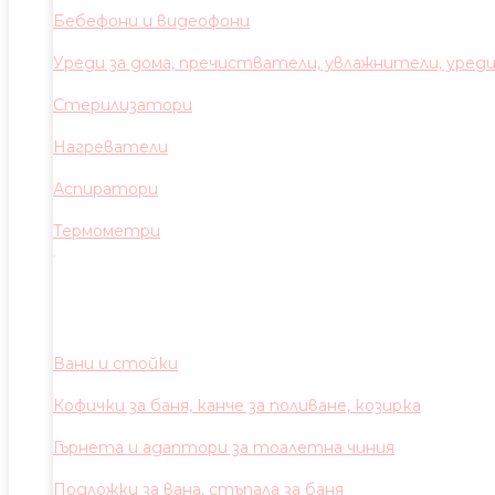
Бебефони и видеофони
Уреди за дома, пречистватели, увлажнители, уред
Стерилизатори
Нагреватели
Аспиратори
Термометри
Вани и стойки
Кофички за баня, канче за поливане, козирка
Гърнета и адаптори за тоалетна чиния
Подложки за вана, стъпала за баня