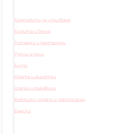
Комплекти за изписване
Бодита и бельо
Ританки и панталони
Рокли и поли
Блузи
Якета и жилетки
Шапки и ръкавици
Бебешки чорапи и чоропогащи
Бански