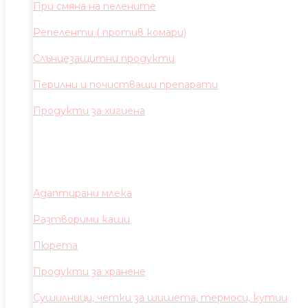
При смяна на пелените
Репеленти ( против комари)
Слънцезащитни продукти
Перилни и почистващи препарати
Продукти за хигиена
Адаптирани млека
Разтворими каши
Пюрета
Продукти за хранене
Сушилници, четки за шишета, термоси, кутии