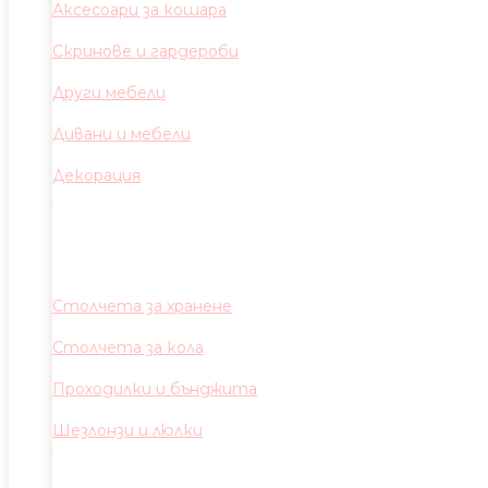
Аксесоари за кошара
Скринове и гардероби
Други мебели
Дивани и мебели
Декорация
Столчета за хранене
Столчета за кола
Проходилки и бънджита
Шезлонзи и люлки