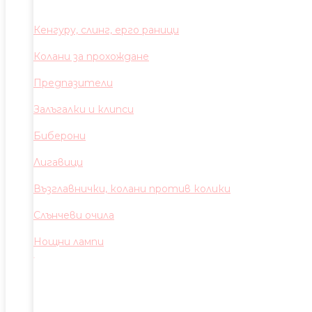
Кенгуру, слинг, ерго раници
Колани за прохождане
Предпазители
Залъгалки и клипси
Биберони
Лигавици
Възглавнички, колани против колики
Слънчеви очила
Нощни лампи