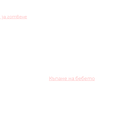
и за готвене
Къпане на бебето