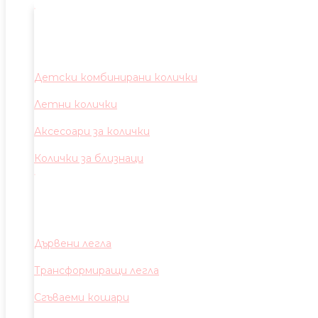
Детски комбинирани колички
Летни колички
Аксесоари за колички
Колички за близнаци
Дървени легла
Трансформиращи легла
Сгъваеми кошари