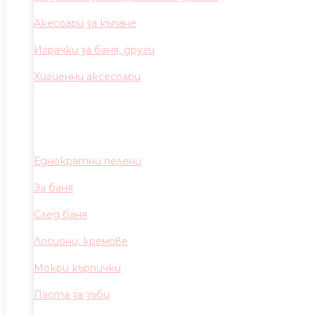
Акесоари за къпане
Играчки за баня, други
Хигиенни аксесоари
Еднократни пелени
За баня
След баня
Лосиони, кремове
Мокри кърпички
Паста за зъби