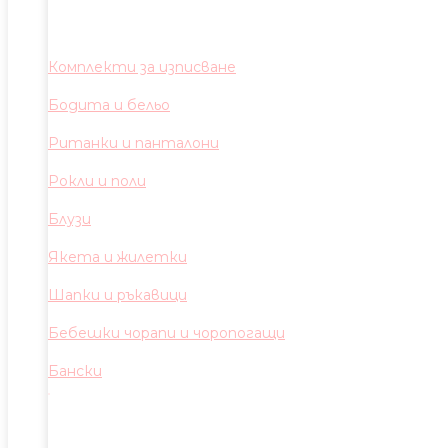
Комплекти за изписване
Бодита и бельо
Ританки и панталони
Рокли и поли
Блузи
Якета и жилетки
Шапки и ръкавици
Бебешки чорапи и чоропогащи
Бански