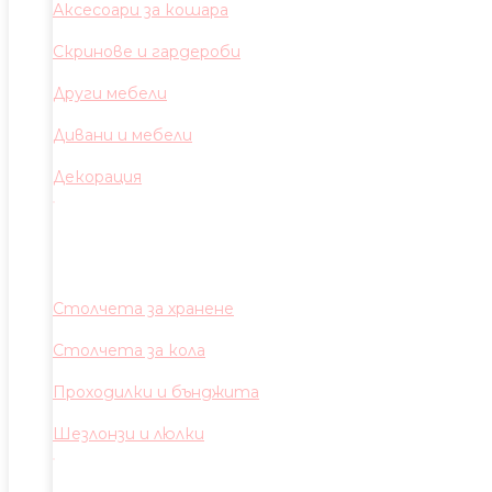
Аксесоари за кошара
Скринове и гардероби
Други мебели
Дивани и мебели
Декорация
Столчета за хранене
Столчета за кола
Проходилки и бънджита
Шезлонзи и люлки