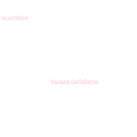
и за готвене
Къпане на бебето