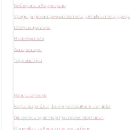
Бебефони и видеофони
Уреди за дома, пречистватели, увлажнители, уред
Стерилизатори
Нагреватели
Аспиратори
Термометри
Вани и стойки
Кофички за баня, канче за поливане, козирка
Гърнета и адаптори за тоалетна чиния
Подложки за вана, стъпала за баня