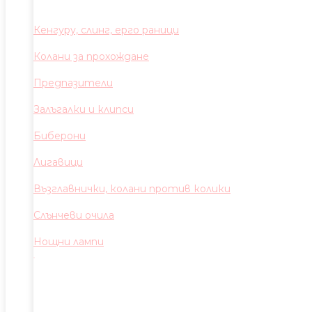
Кенгуру, слинг, ерго раници
Колани за прохождане
Предпазители
Залъгалки и клипси
Биберони
Лигавици
Възглавнички, колани против колики
Слънчеви очила
Нощни лампи