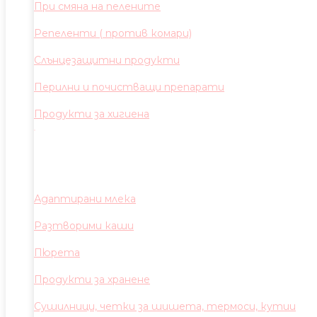
При смяна на пелените
Репеленти ( против комари)
Слънцезащитни продукти
Перилни и почистващи препарати
Продукти за хигиена
Адаптирани млека
Разтворими каши
Пюрета
Продукти за хранене
Сушилници, четки за шишета, термоси, кутии