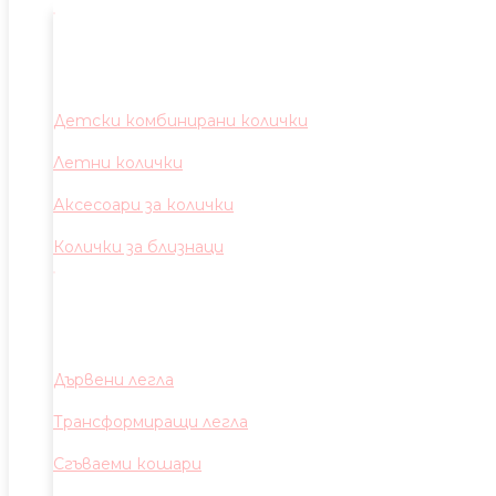
Детски комбинирани колички
Летни колички
Аксесоари за колички
Колички за близнаци
Дървени легла
Трансформиращи легла
Сгъваеми кошари