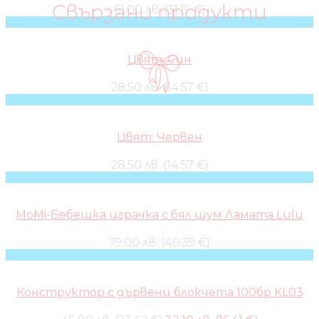
Свързани продукти
61,00 лв. (31.19 €)
Цвят: Син
28,50 лв. (14.57 €)
Цвят: Червен
28,50 лв. (14.57 €)
MoMi-Бебешка играчка с бял шум Ламата Lulu
79,00 лв. (40.39 €)
Конструктор с дървени блокчета 100бр KL03