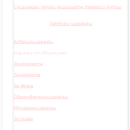
Сушилници, четки за шишета, термоси, кутии
Детски играчки
Бебешки играчки
Играчки от ТВ реклами
За момичета
За момчета
За двора
Образователни играчки
Музикални играчки
За плажа