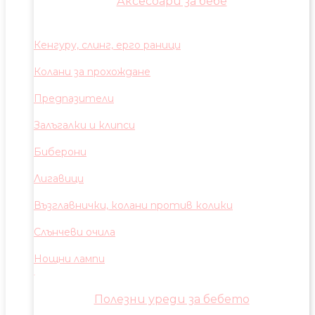
Аксесоари за бебе
Кенгуру, слинг, ерго раници
Колани за прохождане
Предпазители
Залъгалки и клипси
Биберони
Лигавици
Възглавнички, колани против колики
Слънчеви очила
Нощни лампи
Полезни уреди за бебето