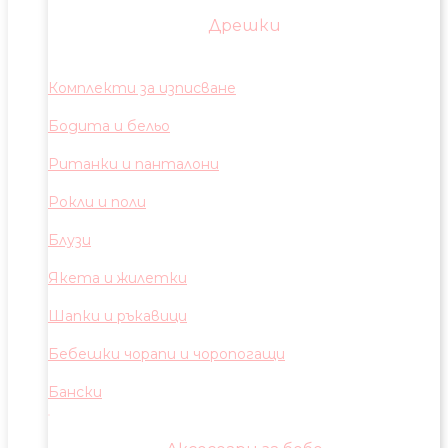
Дрешки
Комплекти за изписване
Бодита и бельо
Ританки и панталони
Рокли и поли
Блузи
Якета и жилетки
Шапки и ръкавици
Бебешки чорапи и чоропогащи
Бански