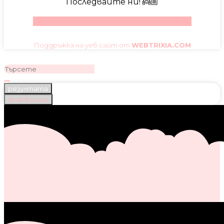
Последвайте ни! 👼🏼
Facebook
Instagram
Youtube
Pinterest
Поддръжка на уеб сайт от
WEBTRIXIA.COM
резултата
Виж всички