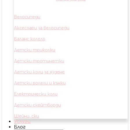
Велосипеди
Аксесоари за велосипеди
Баланс колело
Детски триколки
Детски тротинетки
Детски коли за яздене
Детски ролели и кънки
Електрически коли
Детски скейтборди
Шейни, ски
Услуги
Блог