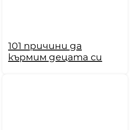
101 причини да
кърмим децата си