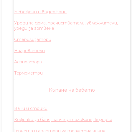
Бебефони и видеофони
Уреди за дома, пречистватели, увлажнители,
уреди за готвене
Стерилизатори
Нагреватели
Аспиратори
Термометри
Къпане на бебето
Вани и стойки
Кофички за баня, канче за поливане, козирка
Гърнета и адаптори за тоалетна чиния