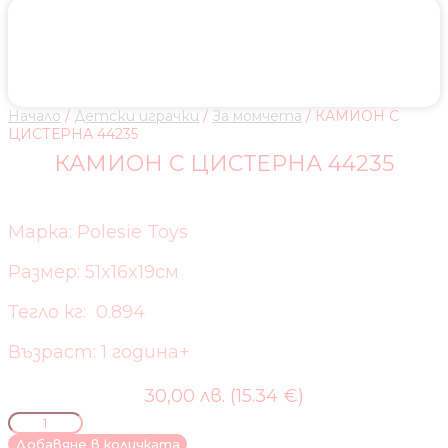
Начало
/
Детски играчки
/
За момчета
/ КАМИОН С
ЦИСТЕРНА 44235
КАМИОН С ЦИСТЕРНА 44235
Марка: Polesie Toys
Размер: 51x16x19см
Тегло кг: 0.894
Възраст: 1 година+
30,00 лв. (15.34 €)
количество
за
Добавяне в количката