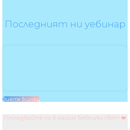
Последният ни уебинар
Вижте всички
Последвайте ни в нашия бебешки свят ❤️