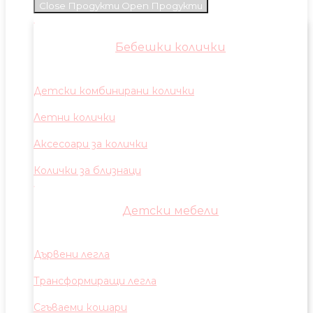
Close Продукти
Open Продукти
Бебешки колички
Детски комбинирани колички
Летни колички
Аксесоари за колички
Колички за близнаци
Детски мебели
Дървени легла
Трансформиращи легла
Сгъваеми кошари