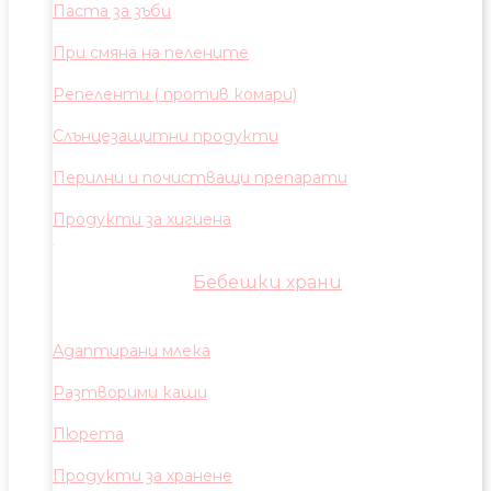
Паста за зъби
При смяна на пелените
Репеленти ( против комари)
Слънцезащитни продукти
Перилни и почистващи препарати
Продукти за хигиена
Бебешки храни
Адаптирани млека
Разтворими каши
Пюрета
Продукти за хранене