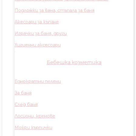
Подложки за вана, стъпала за баня
Акесоари за къпане
Играчки за баня, други
Хигиенни аксесоари
Бебешка козметика
Еднократни пелени
За баня
След баня
Лосиони, кремове
Мокри кърпички