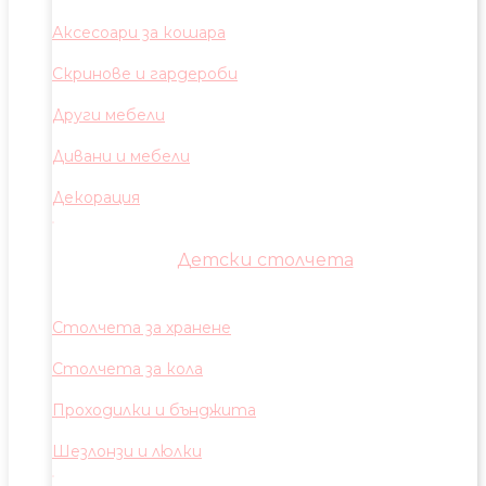
Аксесоари за кошара
Скринове и гардероби
Други мебели
Дивани и мебели
Декорация
Детски столчета
Столчета за хранене
Столчета за кола
Проходилки и бънджита
Шезлонзи и люлки