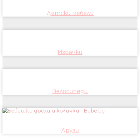
Детски мебели
Играчки
Велосипеди
Други