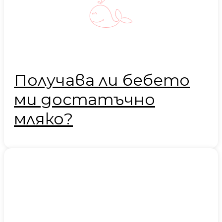
Получава ли бебето
ми достатъчно
мляко?