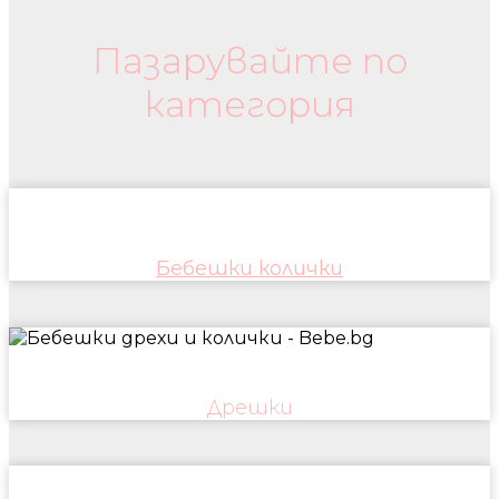
Пазарувайте по
категория
Бебешки колички
Дрешки