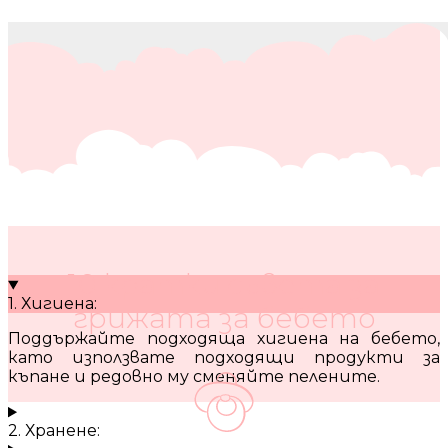
10 кратки съвета за
1. Хигиена:
грижата за бебето
Поддържайте подходяща хигиена на бебето,
като използвате подходящи продукти за
къпане и редовно му сменяйте пелените.
2. Хранене: