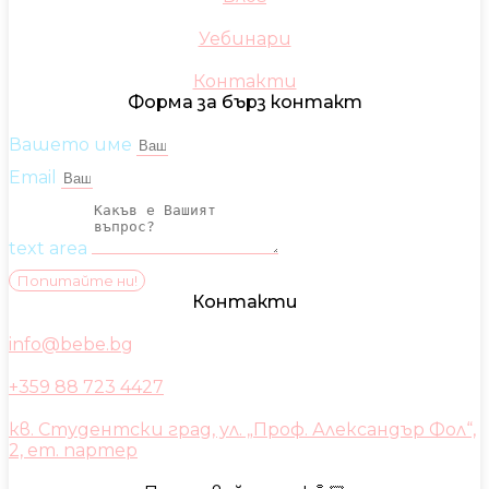
Уебинари
Контакти
Форма за бърз контакт
Вашето име
Email
text area
Попитайте ни!
Контакти
info@bebe.bg
+359 88 723 4427
кв. Студентски град, ул. „Проф. Александър Фол“,
2, ет. партер