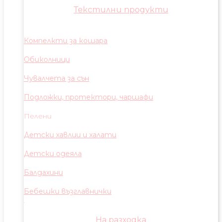
Текстилни продукти
Компелкти за кошара
Обиколници
Чувалчета за сън
Подложки, протектори, чаршафи
Пелени
Детски хавлии и халати
Детски одеяла
Балдахини
Бебешки възглавнички
На разходка