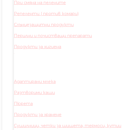
При смяна на пелените
Репеленти ( против комари)
Слънцезащитни продукти
Перилни и почистващи препарати
Продукти за хигиена
Адаптирани млека
Разтворими каши
Пюрета
Продукти за хранене
Сушилници, четки за шишета, термоси, кутии