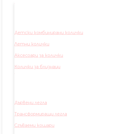
Детски комбинирани колички
Летни колички
Аксесоари за колички
Колички за близнаци
Дървени легла
Трансформиращи легла
Сгъваеми кошари