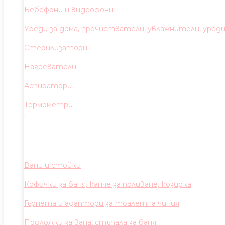
Бебефони и видеофони
Уреди за дома, пречистватели, увлажнители, уред
Стерилизатори
Нагреватели
Аспиратори
Термометри
Вани и стойки
Кофички за баня, канче за поливане, козирка
Гърнета и адаптори за тоалетна чиния
Подложки за вана, стъпала за баня