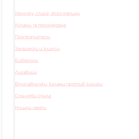
Кенгуру, слинг, ерго раници
Колани за прохождане
Предпазители
Залъгалки и клипси
Биберони
Лигавици
Възглавнички, колани против колики
Слънчеви очила
Нощни лампи