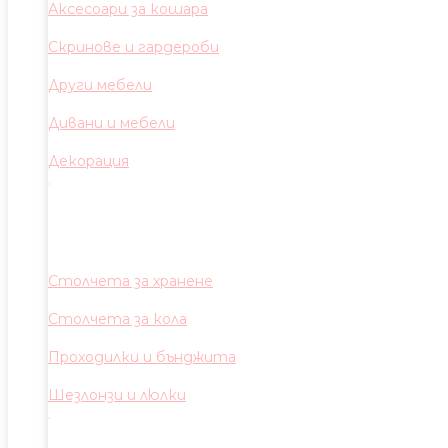
Аксесоари за кошара
Скринове и гардероби
Други мебели
Дивани и мебели
Декорация
Столчета за хранене
Столчета за кола
Проходилки и бънджита
Шезлонзи и люлки