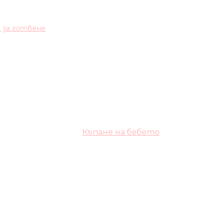
и за готвене
Къпане на бебето