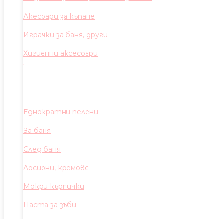
Акесоари за къпане
Играчки за баня, други
Хигиенни аксесоари
Еднократни пелени
За баня
След баня
Лосиони, кремове
Мокри кърпички
Паста за зъби