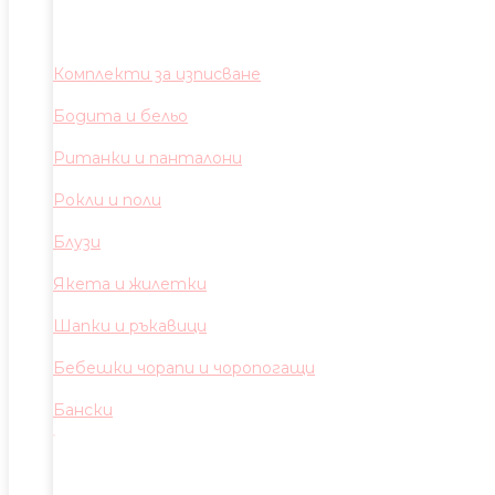
Комплекти за изписване
Бодита и бельо
Ританки и панталони
Рокли и поли
Блузи
Якета и жилетки
Шапки и ръкавици
Бебешки чорапи и чоропогащи
Бански