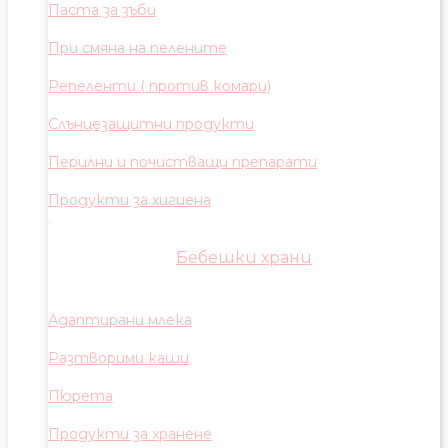
Паста за зъби
При смяна на пелените
Репеленти ( против комари)
Слънцезащитни продукти
Перилни и почистващи препарати
Продукти за хигиена
Бебешки храни
Адаптирани млека
Разтворими каши
Пюрета
Продукти за хранене