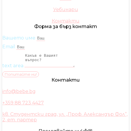
Уебинари
Контакти
Форма за бърз контакт
Вашето име
Email
text area
Попитайте ни!
Контакти
info@bebe.bg
+359 88 723 4427
кв. Студентски град, ул. „Проф. Александър Фол“,
2, ет. партер