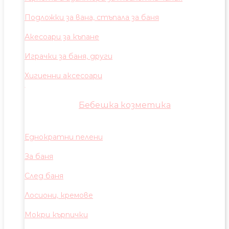
Подложки за вана, стъпала за баня
Акесоари за къпане
Играчки за баня, други
Хигиенни аксесоари
Бебешка козметика
Еднократни пелени
За баня
След баня
Лосиони, кремове
Мокри кърпички