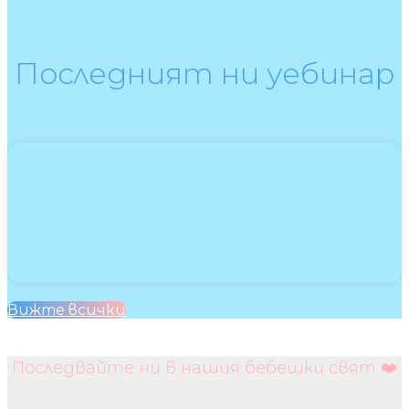
Последният ни уебинар
Вижте всички
Последвайте ни в нашия бебешки свят ❤️