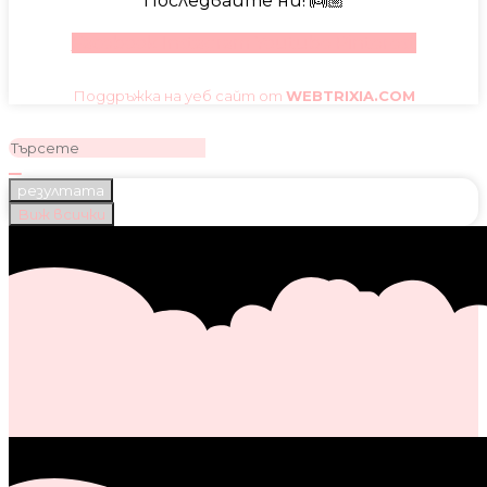
Последвайте ни! 👼🏼
Facebook
Instagram
Youtube
Pinterest
Поддръжка на уеб сайт от
WEBTRIXIA.COM
резултата
Виж всички