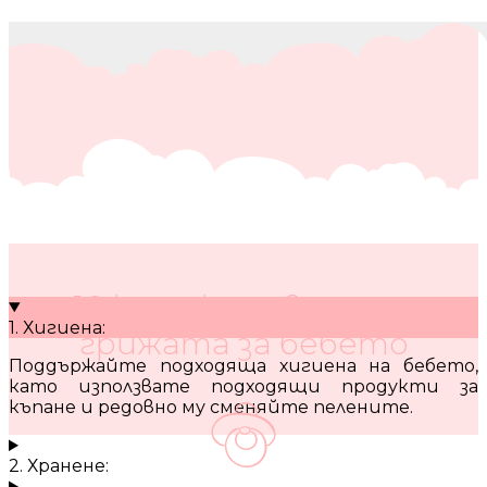
10 кратки съвета за
1. Хигиена:
грижата за бебето
Поддържайте подходяща хигиена на бебето,
като използвате подходящи продукти за
къпане и редовно му сменяйте пелените.
2. Хранене: