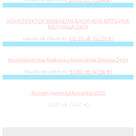
price
price
was:
is:
55,40 лв..
38,80 лв..
КОНСТРУКТОР ВАФЛЕНИ БЛОКЧЕТА ВЯТЪРНА
МЕЛНИЦА 245Ч
Original
Current
146,00 лв. (74.65 €)
102,20 лв. (52.25 €)
price
price
was:
is:
146,00 лв..
102,20 лв.
Конструктор вафлени блокчета Ферма 240ч
Original
Current
134,00 лв. (68.51 €)
93,80 лв. (47.96 €)
price
price
was:
is:
134,00 лв..
93,80 лв..
3toysm-Детска косачка 5025
28,50 лв. (14.57 €)
Бебешки колички и дрехи