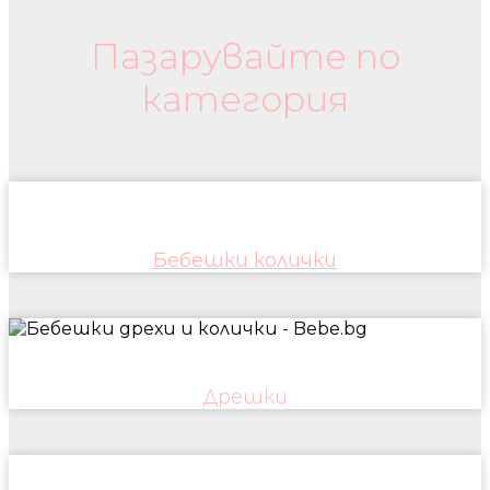
Пазарувайте по
категория
Бебешки колички
Дрешки