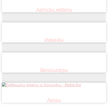
Детски мебели
Играчки
Велосипеди
Други