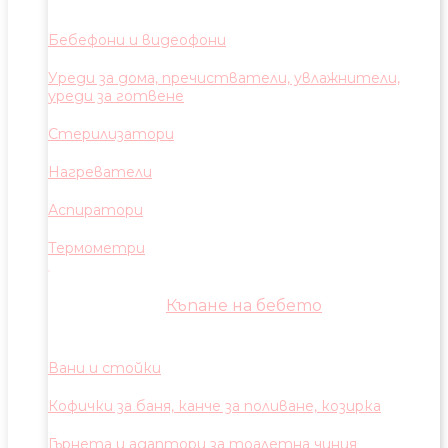
Бебефони и видеофони
Уреди за дома, пречистватели, увлажнители,
уреди за готвене
Стерилизатори
Нагреватели
Аспиратори
Термометри
Къпане на бебето
Вани и стойки
Кофички за баня, канче за поливане, козирка
Гърнета и адаптори за тоалетна чиния