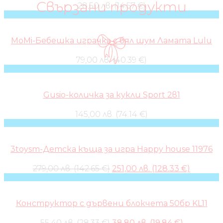
Свързани продукти
28,50 лв. (14.57 €)
MoMi-Бебешка играчка с бял шум Ламата Lulu
79,00 лв. (40.39 €)
Gusio-количка за кукли Sport 2в1
145,00 лв. (74.14 €)
3toysm-Детска къща за игра Happy house 11976
Original
Current
279,00 лв. (142.65 €)
251,00 лв. (128.33 €)
price
price
was:
is:
279,00 лв..
251,00 лв
Конструктор с дървени блокчета 50бр KL11
Original
Current
55,40 лв. (28.33 €)
38,80 лв. (19.84 €)