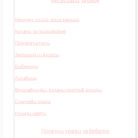
Аксесоари за бебе
Кенгуру, слинг, ерго раници
Колани за прохождане
Предпазители
Залъгалки и клипси
Биберони
Лигавици
Възглавнички, колани против колики
Слънчеви очила
Нощни лампи
Полезни уреди за бебето