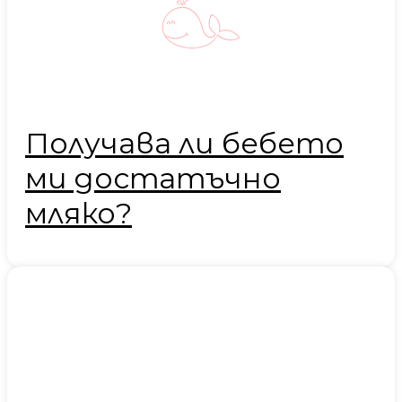
Получава ли бебето
ми достатъчно
мляко?