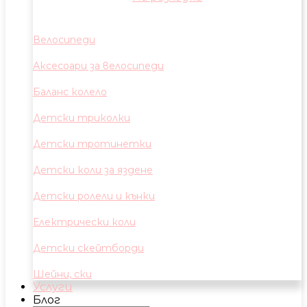
Велосипеди
Аксесоари за велосипеди
Баланс колело
Детски триколки
Детски тротинетки
Детски коли за яздене
Детски ролели и кънки
Електрически коли
Детски скейтборди
Шейни, ски
Услуги
Блог