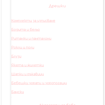
Дрешки
Комплекти за изписване
Бодита и бельо
Ританки и панталони
Рокли и поли
Блузи
Якета и жилетки
Шапки и ръкавици
Бебешки чорапи и чоропогащи
Бански