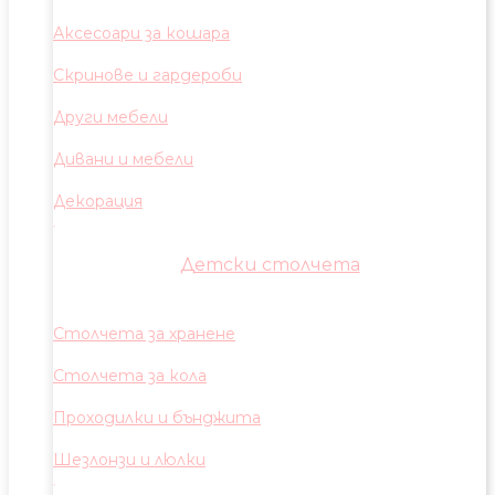
Аксесоари за кошара
Скринове и гардероби
Други мебели
Дивани и мебели
Декорация
Детски столчета
Столчета за хранене
Столчета за кола
Проходилки и бънджита
Шезлонзи и люлки