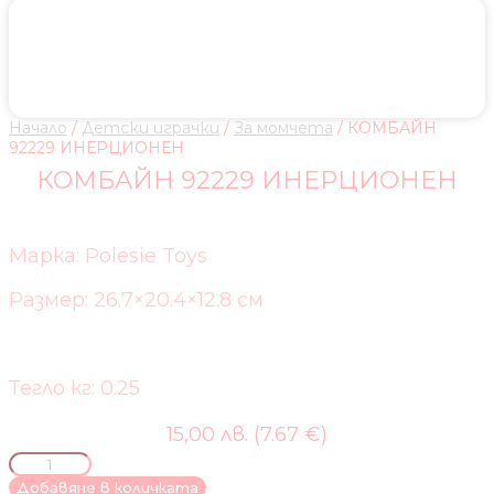
Начало
/
Детски играчки
/
За момчета
/ КОМБАЙН
92229 ИНЕРЦИОНЕН
КОМБАЙН 92229 ИНЕРЦИОНЕН
Марка: Polesie Toys
Размер: 26.7×20.4×12.8 см
Тегло кг: 0.25
15,00 лв. (7.67 €)
количество
за
Добавяне в количката