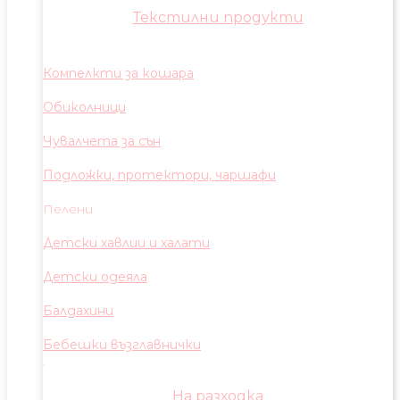
Текстилни продукти
Компелкти за кошара
Обиколници
Чувалчета за сън
Подложки, протектори, чаршафи
Пелени
Детски хавлии и халати
Детски одеяла
Балдахини
Бебешки възглавнички
На разходка