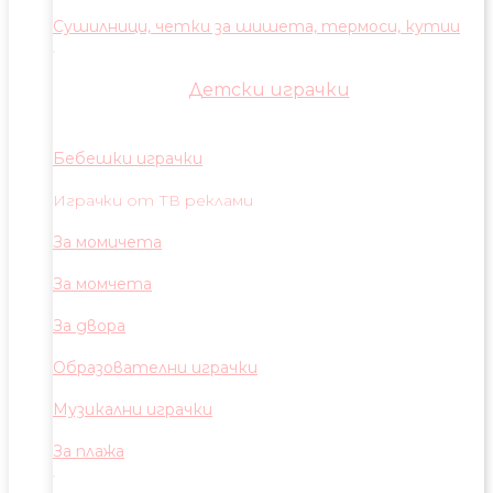
Сушилници, четки за шишета, термоси, кутии
Детски играчки
Бебешки играчки
Играчки от ТВ реклами
За момичета
За момчета
За двора
Образователни играчки
Музикални играчки
За плажа