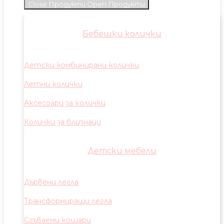
Close Продукти
Open Продукти
Бебешки колички
Детски комбинирани колички
Летни колички
Аксесоари за колички
Колички за близнаци
Детски мебели
Дървени легла
Трансформиращи легла
Сгъваеми кошари