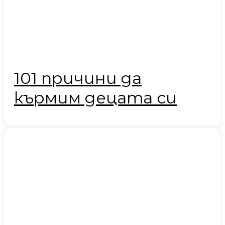
101 причини да
кърмим децата си