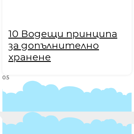
10 Водещи принципа
за допълнително
хранене