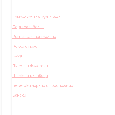
Комплекти за изписване
Бодита и бельо
Ританки и панталони
Рокли и поли
Блузи
Якета и жилетки
Шапки и ръкавици
Бебешки чорапи и чоропогащи
Бански