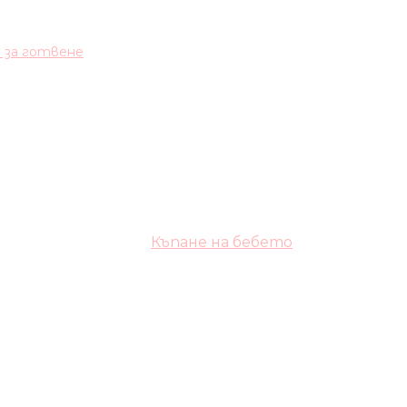
и за готвене
Къпане на бебето