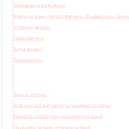
Бебефони и видеофони
Уреди за дома, пречистватели, увлажнители, уред
Стерилизатори
Нагреватели
Аспиратори
Термометри
Вани и стойки
Кофички за баня, канче за поливане, козирка
Гърнета и адаптори за тоалетна чиния
Подложки за вана, стъпала за баня