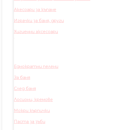
Акесоари за къпане
Играчки за баня, други
Хигиенни аксесоари
Еднократни пелени
За баня
След баня
Лосиони, кремове
Мокри кърпички
Паста за зъби