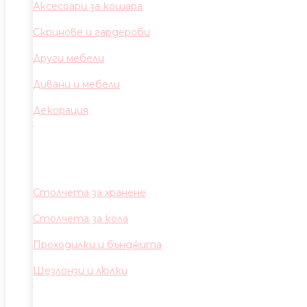
Аксесоари за кошара
Скринове и гардероби
Други мебели
Дивани и мебели
Декорация
Столчета за хранене
Столчета за кола
Проходилки и бънджита
Шезлонзи и люлки