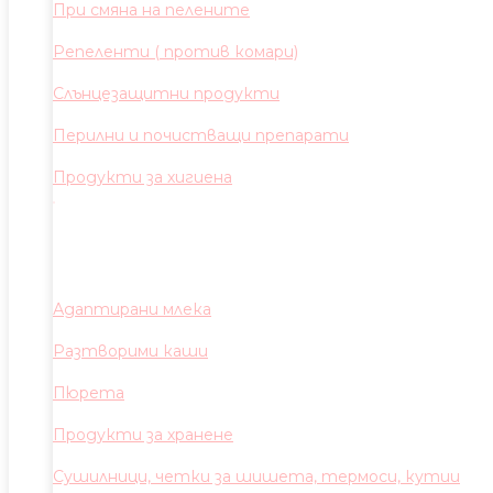
При смяна на пелените
Репеленти ( против комари)
Слънцезащитни продукти
Перилни и почистващи препарати
Продукти за хигиена
Адаптирани млека
Разтворими каши
Пюрета
Продукти за хранене
Сушилници, четки за шишета, термоси, кутии