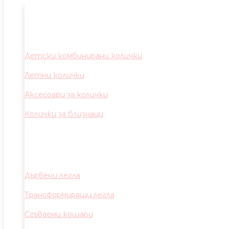
Детски комбинирани колички
Летни колички
Аксесоари за колички
Колички за близнаци
Дървени легла
Трансформиращи легла
Сгъваеми кошари