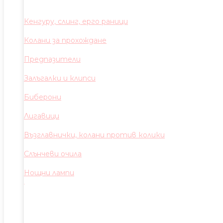
Кенгуру, слинг, ерго раници
Колани за прохождане
Предпазители
Залъгалки и клипси
Биберони
Лигавици
Възглавнички, колани против колики
Слънчеви очила
Нощни лампи