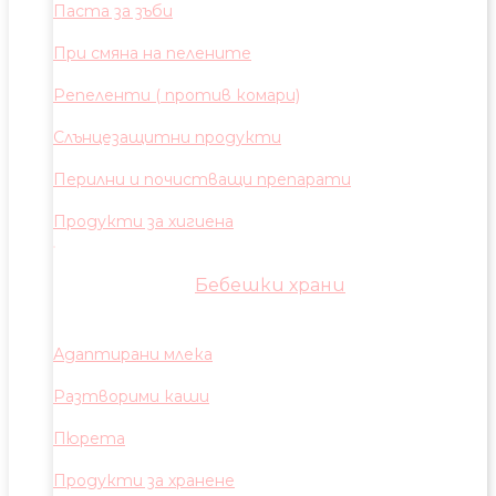
Паста за зъби
При смяна на пелените
Репеленти ( против комари)
Слънцезащитни продукти
Перилни и почистващи препарати
Продукти за хигиена
Бебешки храни
Адаптирани млека
Разтворими каши
Пюрета
Продукти за хранене