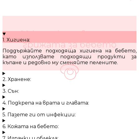
10 кратки съвета за
1. Хигиена:
грижата за бебето
Поддържайте подходяща хигиена на бебето,
като използвате подходящи продукти за
къпане и редовно му сменяйте пелените.
2. Хранене:
3. Сън:
4. Подкрепа на врата и главата:
5. Пазете ги от инфекции:
6. Кожата на бебето:
7. Играчки и облекла: