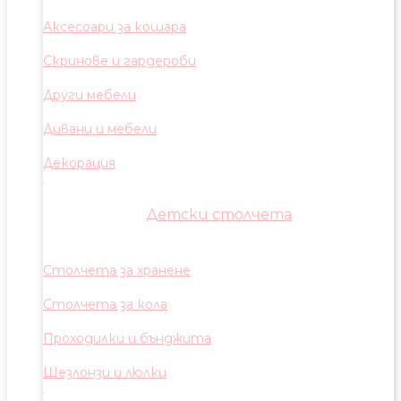
Аксесоари за кошара
Скринове и гардероби
Други мебели
Дивани и мебели
Декорация
Детски столчета
Столчета за хранене
Столчета за кола
Проходилки и бънджита
Шезлонзи и люлки