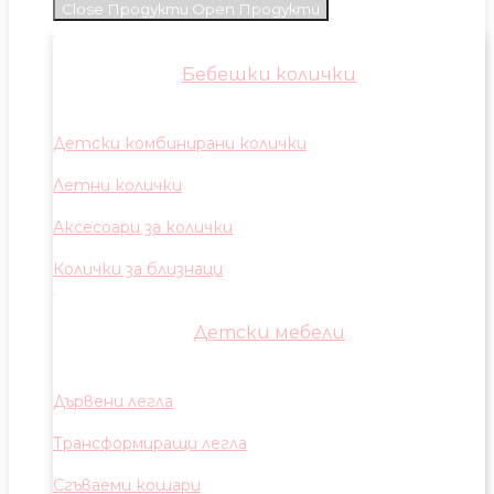
Close Продукти
Open Продукти
Бебешки колички
Детски комбинирани колички
Летни колички
Аксесоари за колички
Колички за близнаци
Детски мебели
Дървени легла
Трансформиращи легла
Сгъваеми кошари