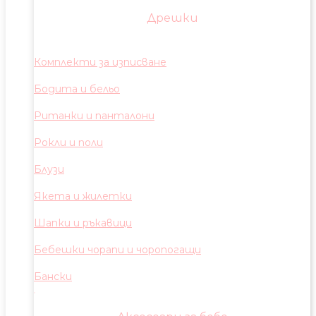
Дрешки
Комплекти за изписване
Бодита и бельо
Ританки и панталони
Рокли и поли
Блузи
Якета и жилетки
Шапки и ръкавици
Бебешки чорапи и чоропогащи
Бански