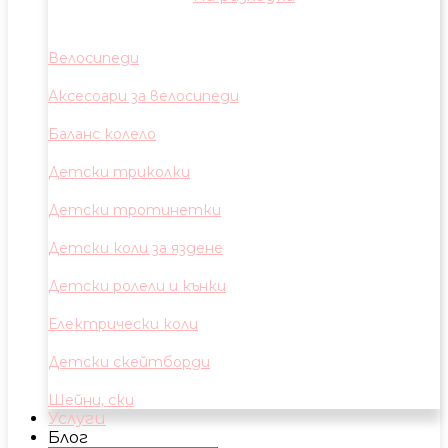
Велосипеди
Аксесоари за велосипеди
Баланс колело
Детски триколки
Детски тротинетки
Детски коли за яздене
Детски ролели и кънки
Електрически коли
Детски скейтборди
Шейни, ски
Услуги
Блог