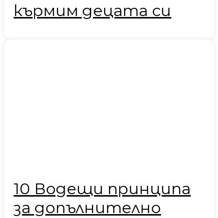
кърмим децата си
10 Водещи принципа
за допълнително