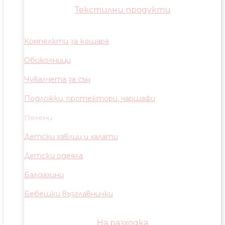
Текстилни продукти
Компелкти за кошара
Обиколници
Чувалчета за сън
Подложки, протектори, чаршафи
Пелени
Детски хавлии и халати
Детски одеяла
Балдахини
Бебешки възглавнички
На разходка