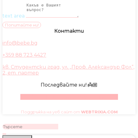
text area
Попитайте ни!
Контакти
info@bebe.bg
+359 88 723 4427
кв. Студентски град, ул. „Проф. Александър Фол“,
2, ет. партер
Последвайте ни! 👼🏼
Facebook
Instagram
Youtube
Pinterest
Поддръжка на уеб сайт от
WEBTRIXIA.COM