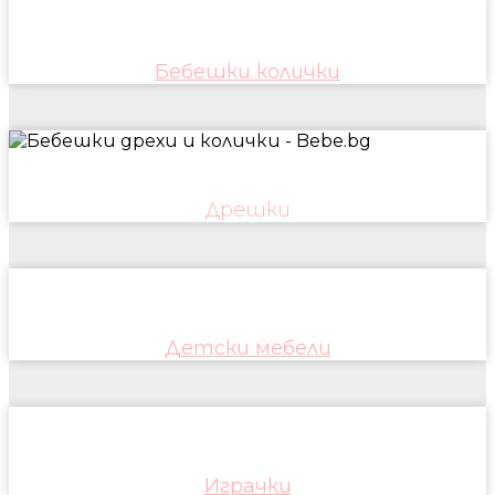
Бебешки колички
Дрешки
Детски мебели
Играчки