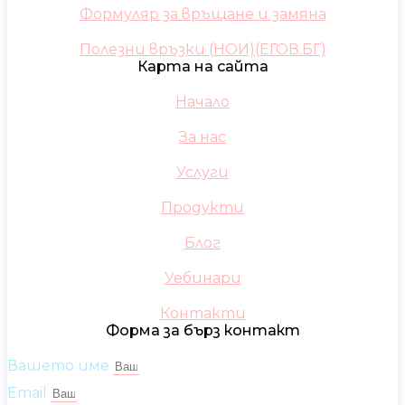
Формуляр за връщане и замяна
Полезни връзки (НОИ)(ЕГОВ.БГ)
Карта на сайта
Начало
За нас
Услуги
Продукти
Блог
Уебинари
Контакти
Форма за бърз контакт
Вашето име
Email