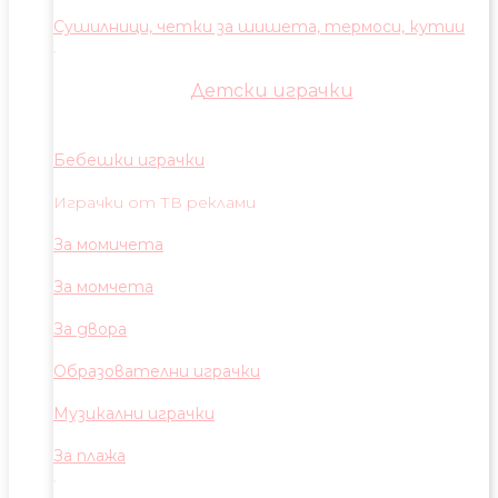
Сушилници, четки за шишета, термоси, кутии
Детски играчки
Бебешки играчки
Играчки от ТВ реклами
За момичета
За момчета
За двора
Образователни играчки
Музикални играчки
За плажа