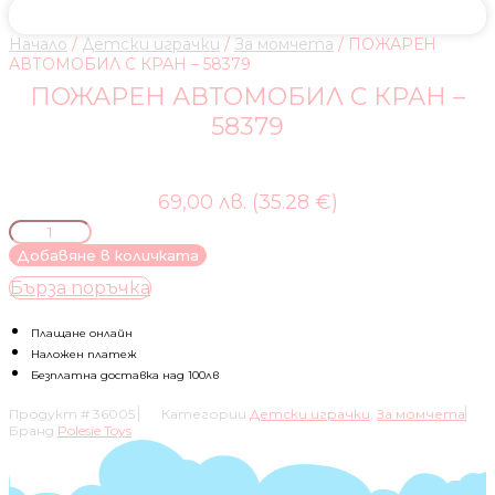
Начало
/
Детски играчки
/
За момчета
/ ПОЖАРЕН
АВТОМОБИЛ С КРАН – 58379
ПОЖАРЕН АВТОМОБИЛ С КРАН –
58379
69,00 лв. (35.28 €)
количество
за
Добавяне в количката
ПОЖАРЕН
Бърза поръчка
АВТОМОБИЛ
С
КРАН
Плащане онлайн
-
Наложен платеж
58379
Безплатна доставка над 100лв
Продукт #
36005
Категории
Детски играчки
,
За момчета
Бранд
Polesie Toys