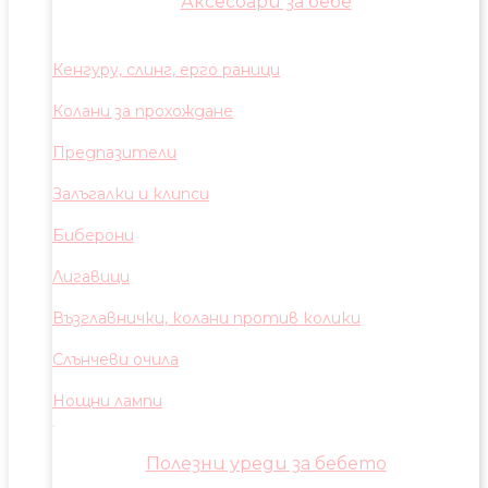
Аксесоари за бебе
Кенгуру, слинг, ерго раници
Колани за прохождане
Предпазители
Залъгалки и клипси
Биберони
Лигавици
Възглавнички, колани против колики
Слънчеви очила
Нощни лампи
Полезни уреди за бебето