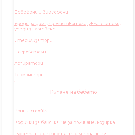
Бебефони и видеофони
Уреди за дома, пречистватели, увлажнители,
уреди за готвене
Стерилизатори
Нагреватели
Аспиратори
Термометри
Къпане на бебето
Вани и стойки
Кофички за баня, канче за поливане, козирка
Гърнета и адаптори за тоалетна чиния