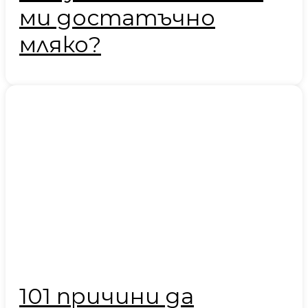
ми достатъчно
мляко?
101 причини да