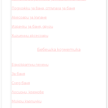
Подложки за вана, стъпала за баня
Акесоари за къпане
Играчки за баня, други
Хигиенни аксесоари
Бебешка козметика
Еднократни пелени
За баня
След баня
Лосиони, кремове
Мокри кърпички