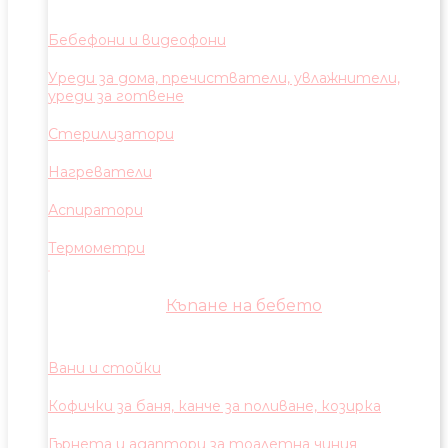
Бебефони и видеофони
Уреди за дома, пречистватели, увлажнители,
уреди за готвене
Стерилизатори
Нагреватели
Аспиратори
Термометри
Къпане на бебето
Вани и стойки
Кофички за баня, канче за поливане, козирка
Гърнета и адаптори за тоалетна чиния