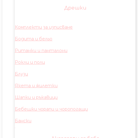
Дрешки
Комплекти за изписване
Бодита и бельо
Ританки и панталони
Рокли и поли
Блузи
Якета и жилетки
Шапки и ръкавици
Бебешки чорапи и чоропогащи
Бански