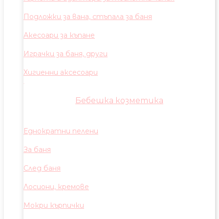
Подложки за вана, стъпала за баня
Акесоари за къпане
Играчки за баня, други
Хигиенни аксесоари
Бебешка козметика
Еднократни пелени
За баня
След баня
Лосиони, кремове
Мокри кърпички