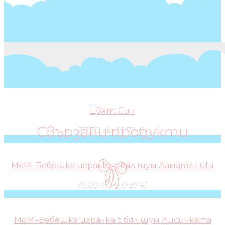
Цвят: Син
Свързани продукти
38,70 лв. (19.79 €)
MoMi-Бебешка играчка с бял шум Ламата Lulu
79,00 лв. (40.39 €)
MoMi-Бебешка играчка с бял шум Лисичката