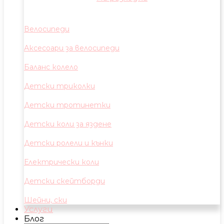
Велосипеди
Аксесоари за велосипеди
Баланс колело
Детски триколки
Детски тротинетки
Детски коли за яздене
Детски ролели и кънки
Електрически коли
Детски скейтборди
Шейни, ски
Услуги
Блог