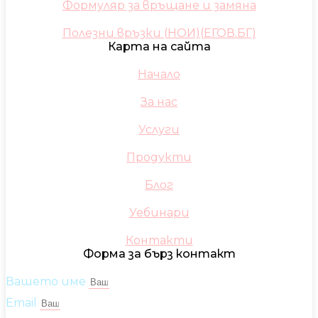
Формуляр за връщане и замяна
Полезни връзки (НОИ)(ЕГОВ.БГ)
Карта на сайта
Начало
За нас
Услуги
Продукти
Блог
Уебинари
Контакти
Форма за бърз контакт
Вашето име
Email