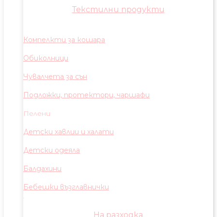
Текстилни продукти
Компелкти за кошара
Обиколници
Чувалчета за сън
Подложки, протектори, чаршафи
Пелени
Детски хавлии и халати
Детски одеяла
Балдахини
Бебешки възглавнички
На разходка