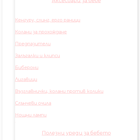
Аксесоари за бебе
Кенгуру, слинг, ерго раници
Колани за прохождане
Предпазители
Залъгалки и клипси
Биберони
Лигавици
Възглавнички, колани против колики
Слънчеви очила
Нощни лампи
Полезни уреди за бебето