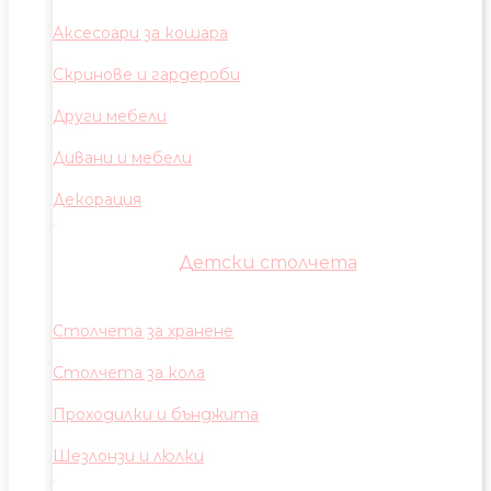
Аксесоари за кошара
Скринове и гардероби
Други мебели
Дивани и мебели
Декорация
Детски столчета
Столчета за хранене
Столчета за кола
Проходилки и бънджита
Шезлонзи и люлки