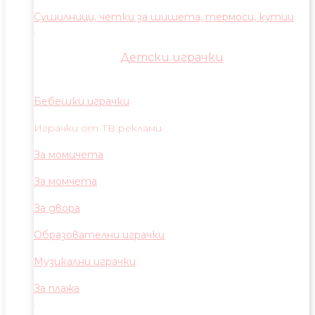
Сушилници, четки за шишета, термоси, кутии
Детски играчки
Бебешки играчки
Играчки от ТВ реклами
За момичета
За момчета
За двора
Образователни играчки
Музикални играчки
За плажа