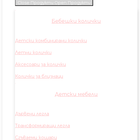
Close Продукти
Open Продукти
Бебешки колички
Детски комбинирани колички
Летни колички
Аксесоари за колички
Колички за близнаци
Детски мебели
Дървени легла
Трансформиращи легла
Сгъваеми кошари