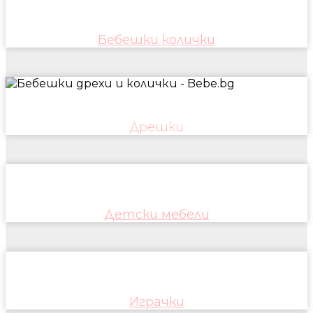
Бебешки колички
Дрешки
Детски мебели
Играчки