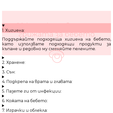
10 кратки съвета за
1. Хигиена:
грижата за бебето
Поддържайте подходяща хигиена на бебето,
като използвате подходящи продукти за
къпане и редовно му сменяйте пелените.
2. Хранене:
3. Сън:
4. Подкрепа на врата и главата:
5. Пазете ги от инфекции:
6. Кожата на бебето:
7. Играчки и облекла: