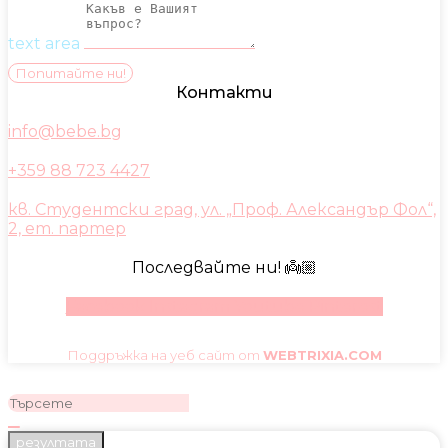
text area
Попитайте ни!
Контакти
info@bebe.bg
+359 88 723 4427
кв. Студентски град, ул. „Проф. Александър Фол“,
2, ет. партер
Последвайте ни! 👼🏼
Facebook
Instagram
Youtube
Pinterest
Поддръжка на уеб сайт от
WEBTRIXIA.COM
резултата