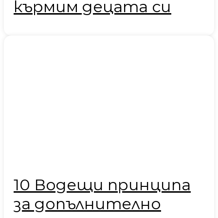
кърмим децата си
10 Водещи принципа
за допълнително