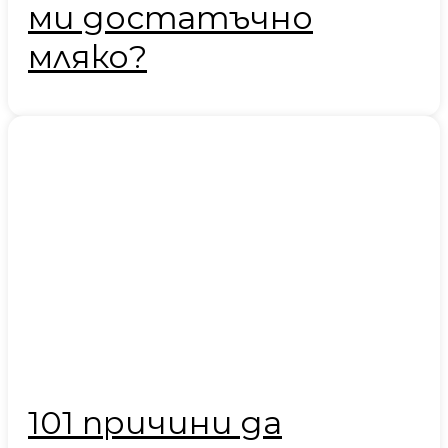
ми достатъчно
мляко?
101 причини да