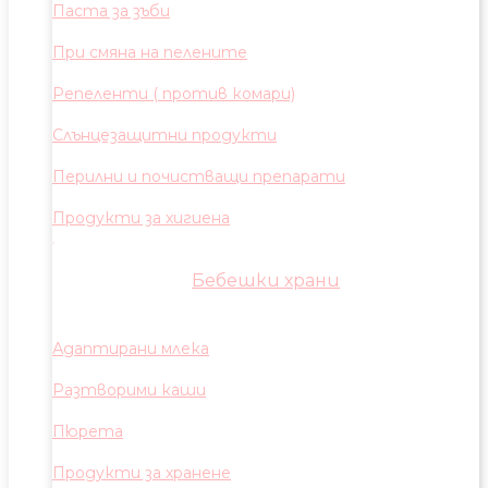
Паста за зъби
При смяна на пелените
Репеленти ( против комари)
Слънцезащитни продукти
Перилни и почистващи препарати
Продукти за хигиена
Бебешки храни
Адаптирани млека
Разтворими каши
Пюрета
Продукти за хранене