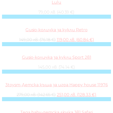
Lulu
79,00 лв. (40.39 €)
Gusio-количка за кукли Retro
Original
Current
149,00 лв. (76.18 €)
119,00 лв. (60.84 €)
price
price
was:
is:
149,00 лв..
119,00 лв..
Gusio-количка за кукли Sport 2в1
145,00 лв. (74.14 €)
3toysm-Детска къща за игра Happy house 11976
Original
Current
279,00 лв. (142.65 €)
251,00 лв. (128.33 €)
price
price
was:
is:
279,00 лв..
251,00 лв
Tega baby-детска люлка 3в1 Safari