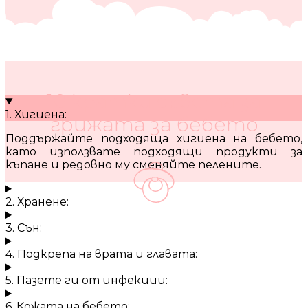
10 кратки съвета за
1. Хигиена:
грижата за бебето
Поддържайте подходяща хигиена на бебето,
като използвате подходящи продукти за
къпане и редовно му сменяйте пелените.
2. Хранене:
3. Сън:
4. Подкрепа на врата и главата:
5. Пазете ги от инфекции:
6. Кожата на бебето: