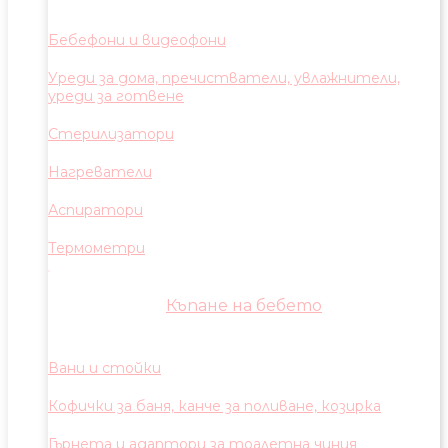
Бебефони и видеофони
Уреди за дома, пречистватели, увлажнители,
уреди за готвене
Стерилизатори
Нагреватели
Аспиратори
Термометри
Къпане на бебето
Вани и стойки
Кофички за баня, канче за поливане, козирка
Гърнета и адаптори за тоалетна чиния