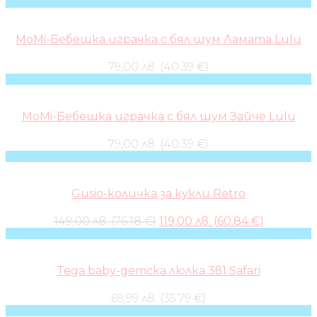
MoMi-Бебешка играчка с бял шум Ламата Lulu
79,00 лв. (40.39 €)
MoMi-Бебешка играчка с бял шум Зайче Lulu
79,00 лв. (40.39 €)
Gusio-количка за кукли Retro
Original
Current
149,00 лв. (76.18 €)
119,00 лв. (60.84 €)
price
price
was:
is:
149,00 лв..
119,00 лв..
Tega baby-детска люлка 3в1 Safari
69,99 лв. (35.79 €)