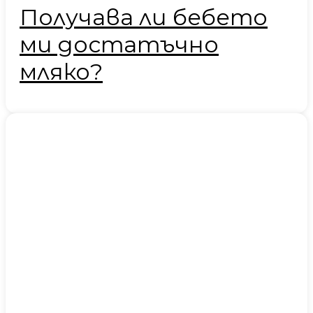
Получава ли бебето
ми достатъчно
мляко?