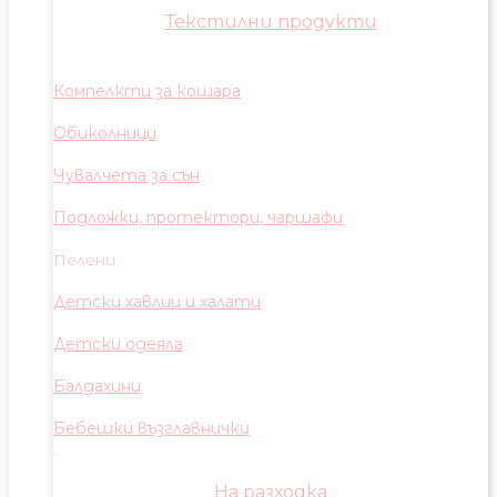
Текстилни продукти
Компелкти за кошара
Обиколници
Чувалчета за сън
Подложки, протектори, чаршафи
Пелени
Детски хавлии и халати
Детски одеяла
Балдахини
Бебешки възглавнички
На разходка