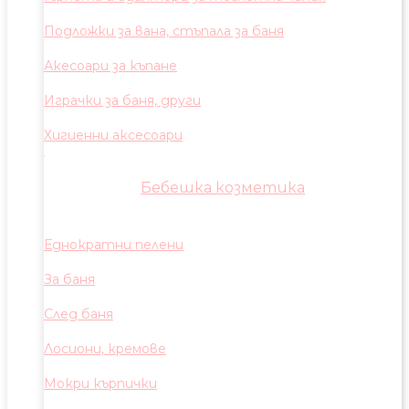
Подложки за вана, стъпала за баня
Акесоари за къпане
Играчки за баня, други
Хигиенни аксесоари
Бебешка козметика
Еднократни пелени
За баня
След баня
Лосиони, кремове
Мокри кърпички