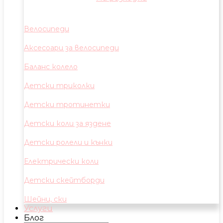
Велосипеди
Аксесоари за велосипеди
Баланс колело
Детски триколки
Детски тротинетки
Детски коли за яздене
Детски ролели и кънки
Електрически коли
Детски скейтборди
Шейни, ски
Услуги
Блог