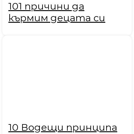
101 причини да
кърмим децата си
10 Водещи принципа