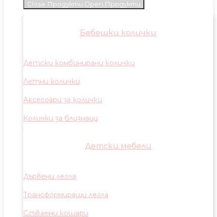
Close Продукти
Open Продукти
Бебешки колички
Детски комбинирани колички
Летни колички
Аксесоари за колички
Колички за близнаци
Детски мебели
Дървени легла
Трансформиращи легла
Сгъваеми кошари