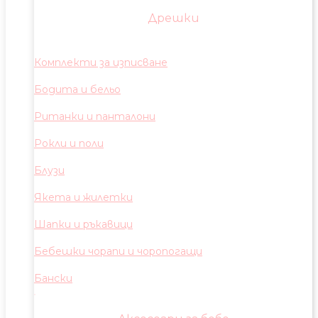
Дрешки
Комплекти за изписване
Бодита и бельо
Ританки и панталони
Рокли и поли
Блузи
Якета и жилетки
Шапки и ръкавици
Бебешки чорапи и чоропогащи
Бански