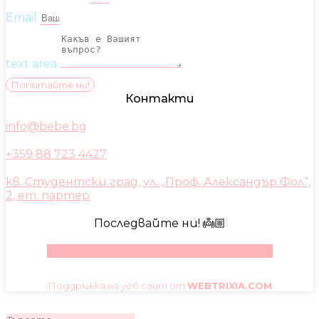
Email
text area
Попитайте ни!
Контакти
info@bebe.bg
+359 88 723 4427
кв. Студентски град, ул. „Проф. Александър Фол“,
2, ет. партер
Последвайте ни! 👼🏼
Facebook
Instagram
Youtube
Pinterest
Поддръжка на уеб сайт от
WEBTRIXIA.COM