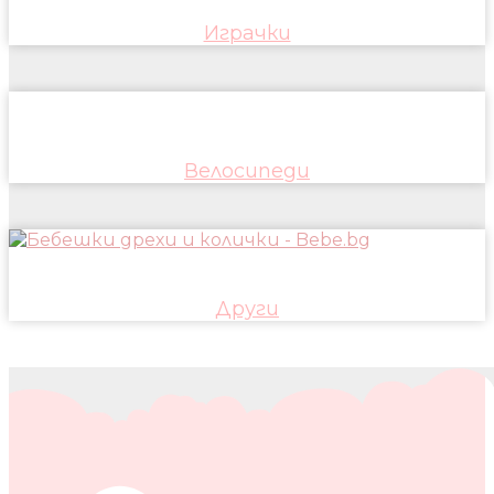
Играчки
Велосипеди
Други