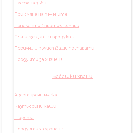
Паста за зъби
При смяна на пелените
Репеленти ( против комари)
Слънцезащитни продукти
Перилни и почистващи препарати
Продукти за хигиена
Бебешки храни
Адаптирани млека
Разтворими каши
Пюрета
Продукти за хранене