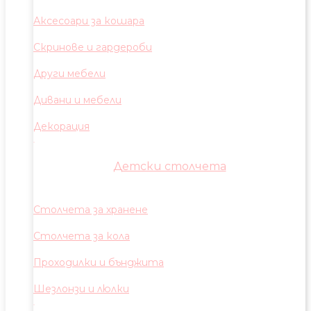
Аксесоари за кошара
Скринове и гардероби
Други мебели
Дивани и мебели
Декорация
Детски столчета
Столчета за хранене
Столчета за кола
Проходилки и бънджита
Шезлонзи и люлки