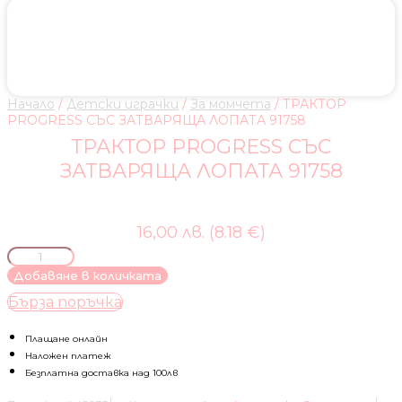
Начало
/
Детски играчки
/
За момчета
/ ТРАКТОР
PROGRESS СЪС ЗАТВАРЯЩА ЛОПАТА 91758
ТРАКТОР PROGRESS СЪС
ЗАТВАРЯЩА ЛОПАТА 91758
16,00 лв. (8.18 €)
количество
за
Добавяне в количката
ТРАКТОР
Бърза поръчка
PROGRESS
СЪС
ЗАТВАРЯЩА
Плащане онлайн
ЛОПАТА
Наложен платеж
91758
Безплатна доставка над 100лв