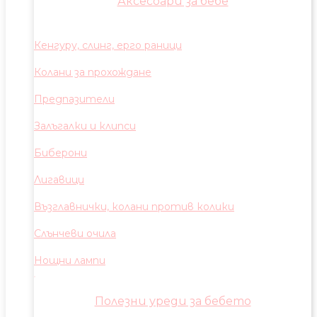
Аксесоари за бебе
Кенгуру, слинг, ерго раници
Колани за прохождане
Предпазители
Залъгалки и клипси
Биберони
Лигавици
Възглавнички, колани против колики
Слънчеви очила
Нощни лампи
Полезни уреди за бебето