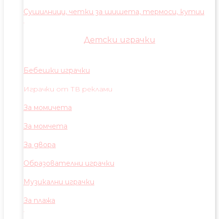
Сушилници, четки за шишета, термоси, кутии
Детски играчки
Бебешки играчки
Играчки от ТВ реклами
За момичета
За момчета
За двора
Образователни играчки
Музикални играчки
За плажа