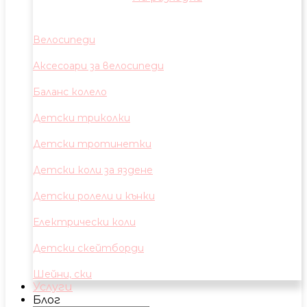
Велосипеди
Аксесоари за велосипеди
Баланс колело
Детски триколки
Детски тротинетки
Детски коли за яздене
Детски ролели и кънки
Електрически коли
Детски скейтборди
Шейни, ски
Услуги
Блог