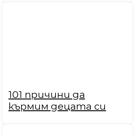
101 причини да
кърмим децата си