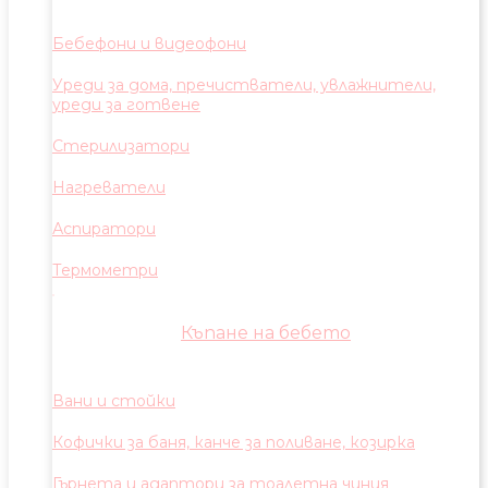
Бебефони и видеофони
Уреди за дома, пречистватели, увлажнители,
уреди за готвене
Стерилизатори
Нагреватели
Аспиратори
Термометри
Къпане на бебето
Вани и стойки
Кофички за баня, канче за поливане, козирка
Гърнета и адаптори за тоалетна чиния