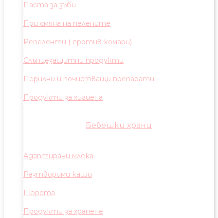
Паста за зъби
При смяна на пелените
Репеленти ( против комари)
Слънцезащитни продукти
Перилни и почистващи препарати
Продукти за хигиена
Бебешки храни
Адаптирани млека
Разтворими каши
Пюрета
Продукти за хранене