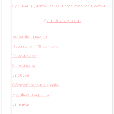
Сушилници, четки за шишета, термоси, кутии
Детски играчки
Бебешки играчки
Играчки от ТВ реклами
За момичета
За момчета
За двора
Образователни играчки
Музикални играчки
За плажа