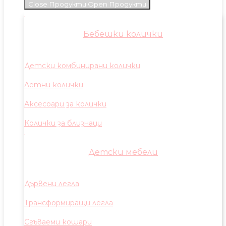
Close Продукти
Open Продукти
Бебешки колички
Детски комбинирани колички
Летни колички
Аксесоари за колички
Колички за близнаци
Детски мебели
Дървени легла
Трансформиращи легла
Сгъваеми кошари