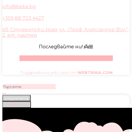
info@bebe.bg
+359 88 723 4427
кв. Студентски град, ул. „Проф. Александър Фол“,
2, ет. партер
Последвайте ни! 👼🏼
Facebook
Instagram
Youtube
Pinterest
Поддръжка на уеб сайт от
WEBTRIXIA.COM
резултата
Виж всички