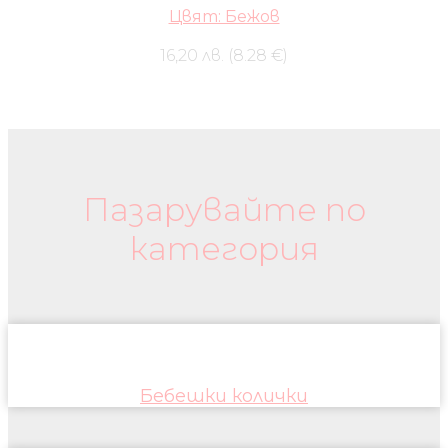
Цвят: Бежов
16,20 лв. (8.28 €)
Бебешки колички и дрехи
Пазарувайте по
категория
Бебешки колички