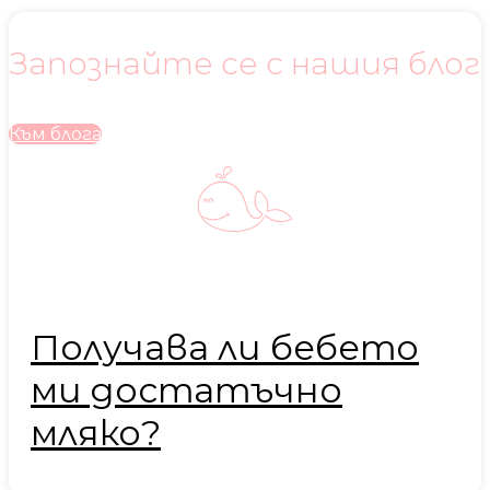
Запознайте се с нашия блог
Към блога
Получава ли бебето
ми достатъчно
мляко?