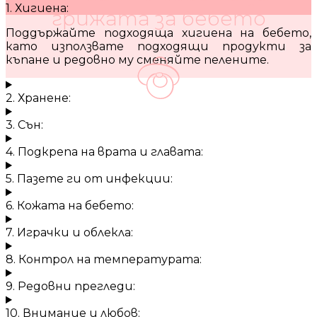
1. Хигиена:
грижата за бебето
Поддържайте подходяща хигиена на бебето,
като използвате подходящи продукти за
къпане и редовно му сменяйте пелените.
2. Хранене:
3. Сън:
4. Подкрепа на врата и главата:
5. Пазете ги от инфекции:
6. Кожата на бебето:
7. Играчки и облекла:
8. Контрол на температурата:
9. Редовни прегледи:
10. Внимание и любов: