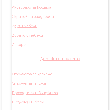
Аксесоари за кошара
Скринове и гардероби
Други мебели
Дивани и мебели
Декорация
Детски столчета
Столчета за хранене
Столчета за кола
Проходилки и бънджита
Шезлонзи и люлки