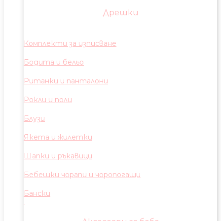
Дрешки
Комплекти за изписване
Бодита и бельо
Ританки и панталони
Рокли и поли
Блузи
Якета и жилетки
Шапки и ръкавици
Бебешки чорапи и чоропогащи
Бански