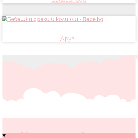
Други
10 кратки съвета за