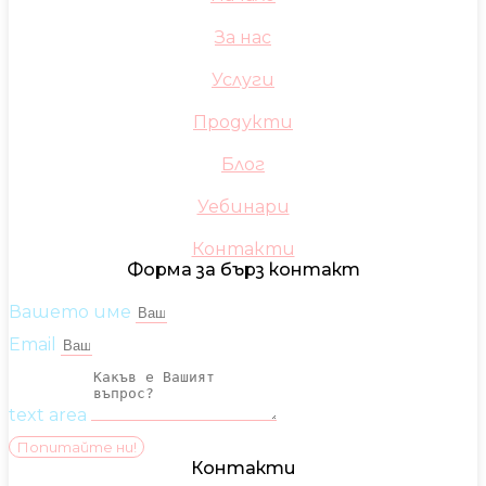
За нас
Услуги
Продукти
Блог
Уебинари
Контакти
Форма за бърз контакт
Вашето име
Email
text area
Попитайте ни!
Контакти