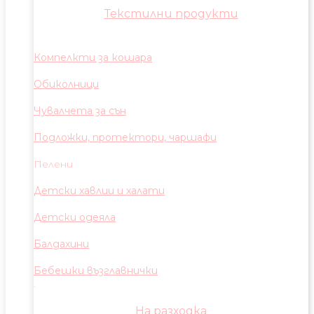
Текстилни продукти
Компелкти за кошара
Обиколници
Чувалчета за сън
Подложки, протектори, чаршафи
Пелени
Детски хавлии и халати
Детски одеяла
Балдахини
Бебешки възглавнички
На разходка