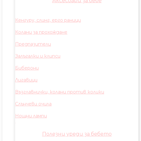
Аксесоари за бебе
Кенгуру, слинг, ерго раници
Колани за прохождане
Предпазители
Залъгалки и клипси
Биберони
Лигавици
Възглавнички, колани против колики
Слънчеви очила
Нощни лампи
Полезни уреди за бебето