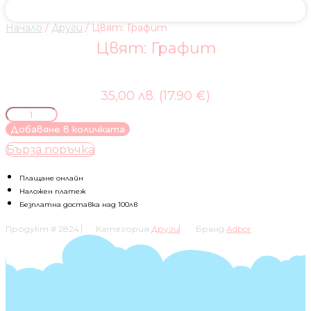
Начало
/
Други
/ Цвят: Графит
Цвят: Графит
35,00 лв. (17.90 €)
количество
за
Добавяне в количката
Цвят:
Бърза поръчка
Графит
Плащане онлайн
Наложен платеж
Безплатна доставка над 100лв
Продукт #
2824
Категория
Други
Бранд
Adbor