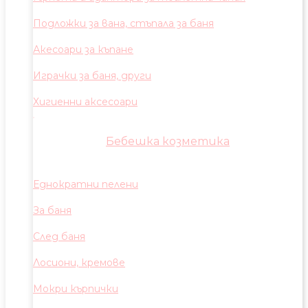
Подложки за вана, стъпала за баня
Акесоари за къпане
Играчки за баня, други
Хигиенни аксесоари
Бебешка козметика
Еднократни пелени
За баня
След баня
Лосиони, кремове
Мокри кърпички