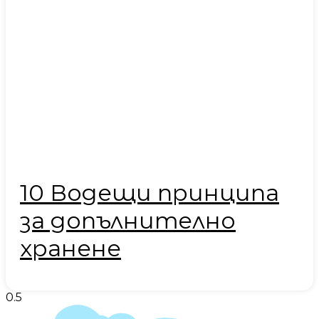
10 Водещи принципа
за допълнително
хранене