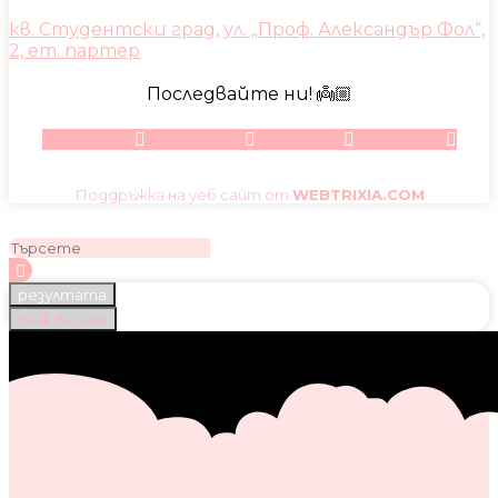
кв. Студентски град, ул. „Проф. Александър Фол“,
2, ет. партер
Последвайте ни! 👼🏼
Facebook
Instagram
Youtube
Pinterest
Поддръжка на уеб сайт от
WEBTRIXIA.COM
резултата
Виж всички