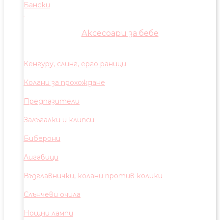
Бански
Аксесоари за бебе
Кенгуру, слинг, ерго раници
Колани за прохождане
Предпазители
Залъгалки и клипси
Биберони
Лигавици
Възглавнички, колани против колики
Слънчеви очила
Нощни лампи