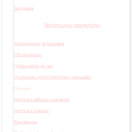
За плажа
Текстилни продукти
Компелкти за кошара
Обиколници
Чувалчета за сън
Подложки, протектори, чаршафи
Пелени
Детски хавлии и халати
Детски одеяла
Балдахини