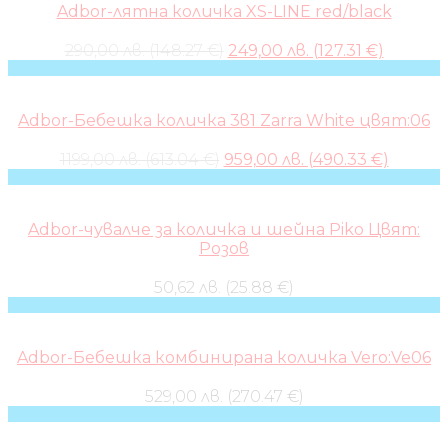
Adbor-лятна количка XS-LINE red/black
Original
Curren
290,00 лв. (148.27 €)
249,00 лв. (127.31 €)
price
price
was:
is:
290,00 лв..
249,00 л
Adbor-Бебешка количка 3в1 Zarra White цвят:06
Original
Curren
1199,00 лв. (613.04 €)
959,00 лв. (490.33 €)
price
price
was:
is:
1199,00 лв..
959,00 л
Adbor-чувалче за количка и шейна Piko Цвят:
Розов
50,62 лв. (25.88 €)
Adbor-Бебешка комбинирана количка Vero:Ve06
529,00 лв. (270.47 €)