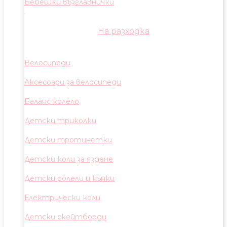
Бебешки възглавнички
На разходка
Велосипеди
Аксесоари за велосипеди
Баланс колело
Детски триколки
Детски тротинетки
Детски коли за яздене
Детски ролели и кънки
Електрически коли
Детски скейтборди