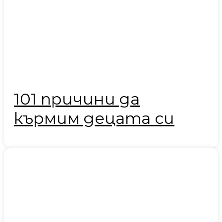
101 причини да
кърмим децата си