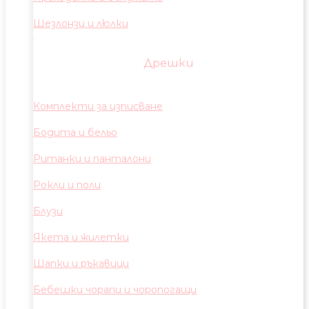
Шезлонзи и люлки
Дрешки
Комплекти за изписване
Бодита и бельо
Ританки и панталони
Рокли и поли
Блузи
Якета и жилетки
Шапки и ръкавици
Бебешки чорапи и чоропогащи