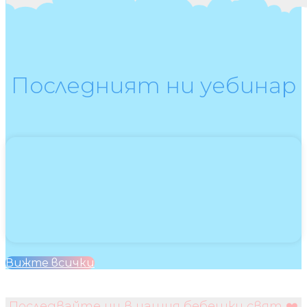
Последният ни уебинар
Вижте всички
Последвайте ни в нашия бебешки свят ❤️