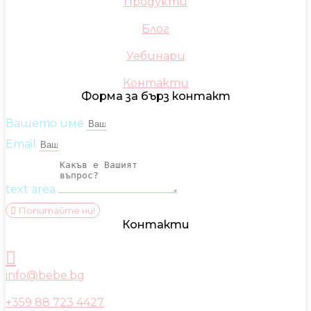
Продукти
Блог
Уебинари
Контакти
Форма за бърз контакт
Вашето име
Email
text area
Попитайте ни!
Контакти
info@bebe.bg
+359 88 723 4427