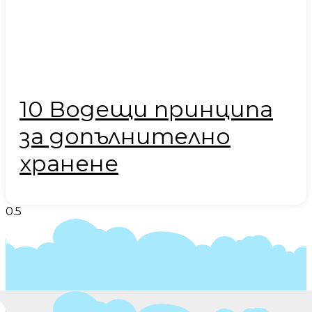
10 Водещи принципа
за допълнително
хранене