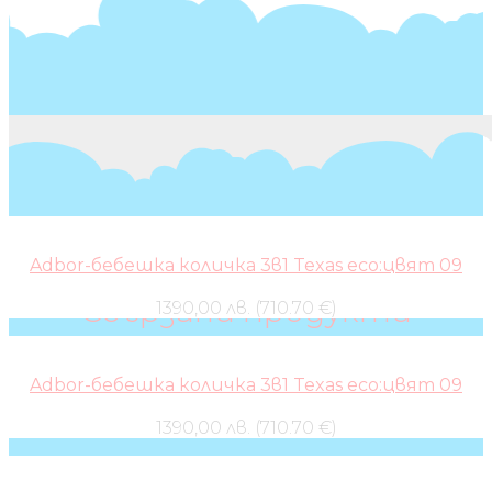
Adbor-бебешка количка 3в1 Texas eco:цвят 09
Свързани продукти
1390,00 лв. (710.70 €)
Adbor-бебешка количка 3в1 Texas eco:цвят 09
1390,00 лв. (710.70 €)