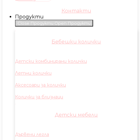
Контакти
Продукти
Close Продукти
Open Продукти
Бебешки колички
Детски комбинирани колички
Летни колички
Аксесоари за колички
Колички за близнаци
Детски мебели
Дървени легла