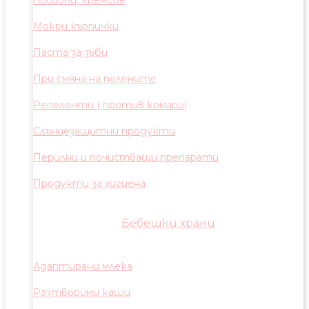
Лосиони, кремове
Мокри кърпички
Паста за зъби
При смяна на пелените
Репеленти ( против комари)
Слънцезащитни продукти
Перилни и почистващи препарати
Продукти за хигиена
Бебешки храни
Адаптирани млека
Разтворими каши