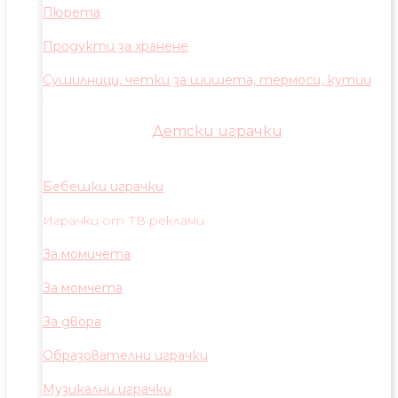
Пюрета
Продукти за хранене
Сушилници, четки за шишета, термоси, кутии
Детски играчки
Бебешки играчки
Играчки от ТВ реклами
За момичета
За момчета
За двора
Образователни играчки
Музикални играчки