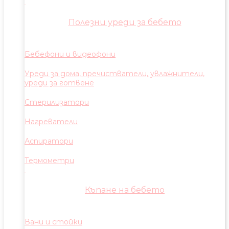
Полезни уреди за бебето
Бебефони и видеофони
Уреди за дома, пречистватели, увлажнители,
уреди за готвене
Стерилизатори
Нагреватели
Аспиратори
Термометри
Къпане на бебето
Вани и стойки