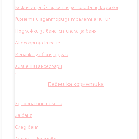
Кофички за баня, канче за поливане, козирка
Гърнета и адаптори за тоалетна чиния
Подложки за вана, стъпала за баня
Акесоари за къпане
Играчки за баня, други
Хигиенни аксесоари
Бебешка козметика
Еднократни пелени
За баня
След баня