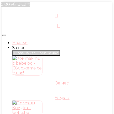
Skip
0,00
лв.
0
Cart
to
content
Начало
За нас
Close За нас
Open За нас
За нас
Услуги