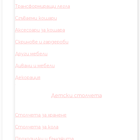
Трансформиращи легла
Сгъваеми кошари
Аксесоари за кошара
Скринове и гардероби
Други мебели
Дивани и мебели
Декорация
Детски столчета
Столчета за хранене
Столчета за кола
Проходилки и бънджита