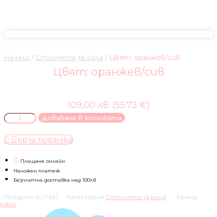
Начало
/
Столчета за кола
/ Цвят: оранжев/сив
Цвят: оранжев/сив
109,00 лв. (55.73 €)
количество
Добавяне в количката
за
Цвят:
Бърза поръчка
оранжев/
сив
Плащане онлайн
Наложен платеж
Безплатна доставка над 100лв
Продукт #
0736
Категория
Столчета за кола
Бранд
Adbor