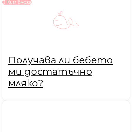
Към блога
Получава ли бебето
ми достатъчно
мляко?