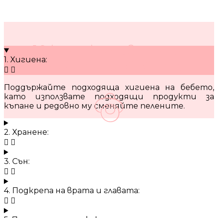
10 кратки съвета за
1. Хигиена:
грижата за бебето
Поддържайте подходяща хигиена на бебето,
като използвате подходящи продукти за
къпане и редовно му сменяйте пелените.
2. Хранене:
3. Сън:
4. Подкрепа на врата и главата: