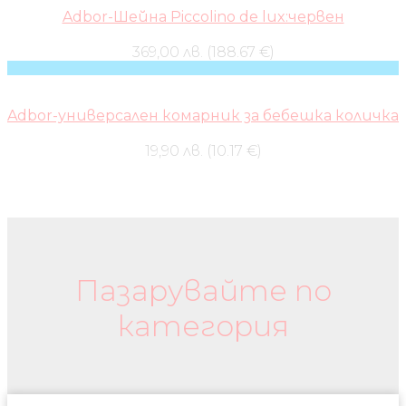
Adbor-Шейна Piccolino de lux:червен
369,00 лв. (188.67 €)
Adbor-универсален комарник за бебешка количка
19,90 лв. (10.17 €)
Бебешки колички и дрехи
Пазарувайте по
категория