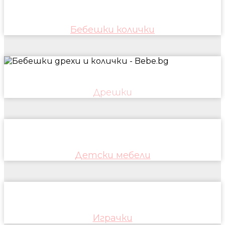
Бебешки колички
Дрешки
Детски мебели
Играчки