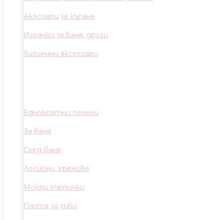
Акесоари за къпане
Играчки за баня, други
Хигиенни аксесоари
Еднократни пелени
За баня
След баня
Лосиони, кремове
Мокри кърпички
Паста за зъби