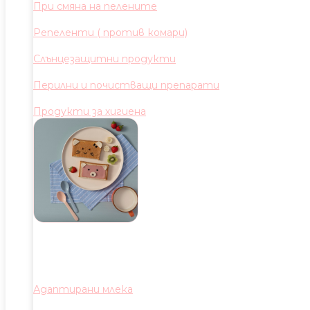
При смяна на пелените
Репеленти ( против комари)
Слънцезащитни продукти
Перилни и почистващи препарати
Продукти за хигиена
Адаптирани млека