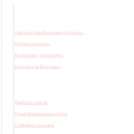
Детски комбинирани колички
Летни колички
Аксесоари за колички
Колички за близнаци
Дървени легла
Трансформиращи легла
Сгъваеми кошари