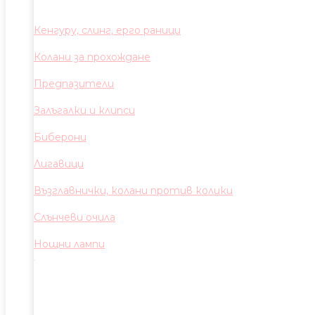
Кенгуру, слинг, ерго раници
Колани за прохождане
Предпазители
Залъгалки и клипси
Биберони
Лигавици
Възглавнички, колани против колики
Слънчеви очила
Нощни лампи