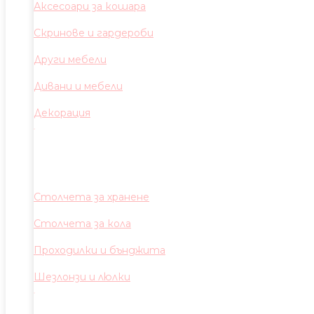
Аксесоари за кошара
Скринове и гардероби
Други мебели
Дивани и мебели
Декорация
Столчета за хранене
Столчета за кола
Проходилки и бънджита
Шезлонзи и люлки