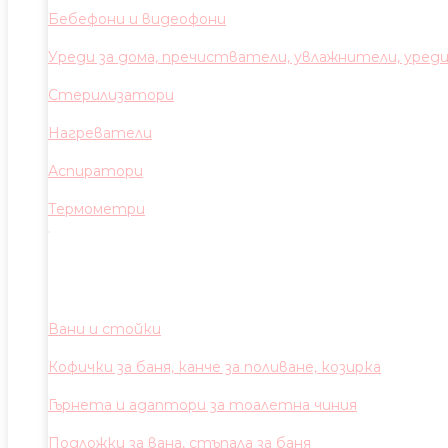
Бебефони и видеофони
Уреди за дома, пречистватели, увлажнители, уред
Стерилизатори
Нагреватели
Аспиратори
Термометри
Вани и стойки
Кофички за баня, канче за поливане, козирка
Гърнета и адаптори за тоалетна чиния
Подложки за вана, стъпала за баня