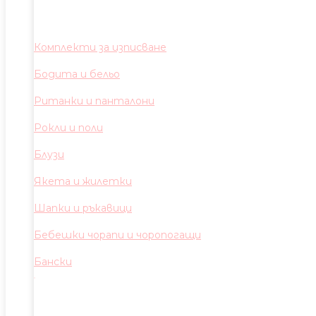
Комплекти за изписване
Бодита и бельо
Ританки и панталони
Рокли и поли
Блузи
Якета и жилетки
Шапки и ръкавици
Бебешки чорапи и чоропогащи
Бански