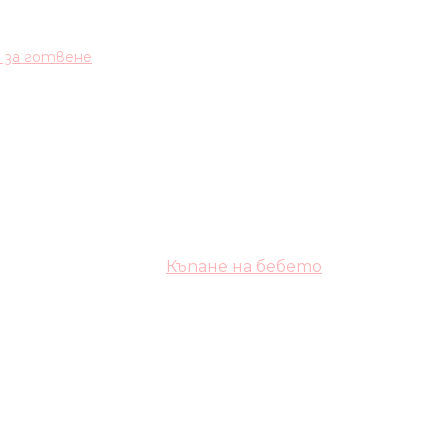
и за готвене
Къпане на бебето