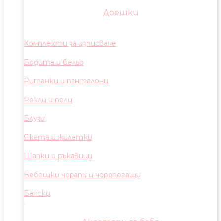
Дрешки
Комплекти за изписване
Бодита и бельо
Ританки и панталони
Рокли и поли
Блузи
Якета и жилетки
Шапки и ръкавици
Бебешки чорапи и чоропогащи
Бански