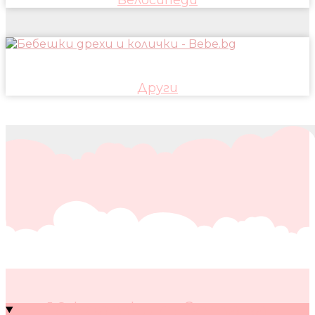
Други
10 кратки съвета за