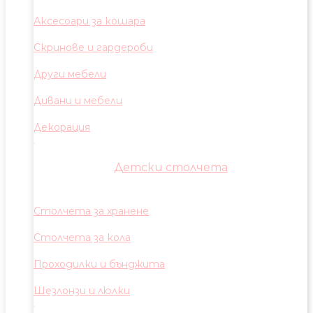
Аксесоари за кошара
Скринове и гардероби
Други мебели
Дивани и мебели
Декорация
Детски столчета
Столчета за хранене
Столчета за кола
Проходилки и бънджита
Шезлонзи и люлки