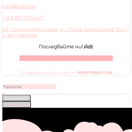
info@bebe.bg
+359 88 723 4427
кв. Студентски град, ул. „Проф. Александър Фол“,
2, ет. партер
Последвайте ни! 👼🏼
Facebook
Instagram
Youtube
Pinterest
Поддръжка на уеб сайт от
WEBTRIXIA.COM
резултата
Виж всички