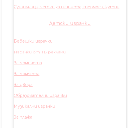
Сушилници, четки за шишета, термоси, кутии
Детски играчки
Бебешки играчки
Играчки от ТВ реклами
За момичета
За момчета
За двора
Образователни играчки
Музикални играчки
За плажа