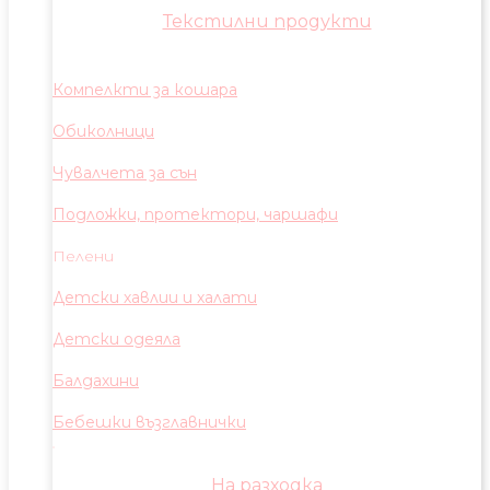
Текстилни продукти
Компелкти за кошара
Обиколници
Чувалчета за сън
Подложки, протектори, чаршафи
Пелени
Детски хавлии и халати
Детски одеяла
Балдахини
Бебешки възглавнички
На разходка