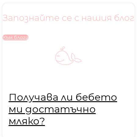
Запознайте се с нашия блог
Към блога
Получава ли бебето
ми достатъчно
мляко?