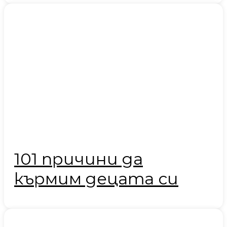
101 причини да
кърмим децата си