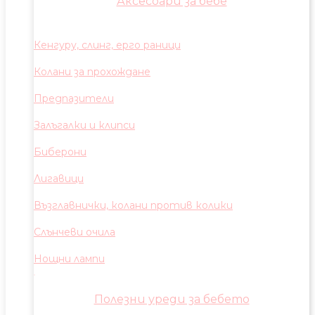
Аксесоари за бебе
Кенгуру, слинг, ерго раници
Колани за прохождане
Предпазители
Залъгалки и клипси
Биберони
Лигавици
Възглавнички, колани против колики
Слънчеви очила
Нощни лампи
Полезни уреди за бебето