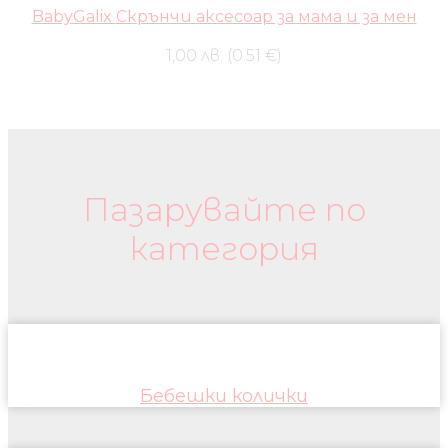
BabyGalix Скрънчи аксесоар за мама и за мен
1,00 лв. (0.51 €)
Бебешки колички и дрехи
Пазарувайте по
категория
Бебешки колички