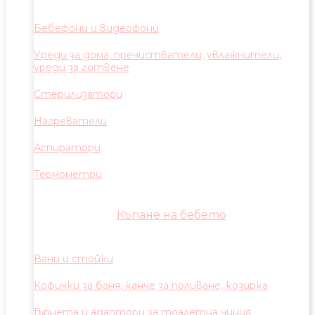
Бебефони и видеофони
Уреди за дома, пречистватели, увлажнители,
уреди за готвене
Стерилизатори
Нагреватели
Аспиратори
Термометри
Къпане на бебето
Вани и стойки
Кофички за баня, канче за поливане, козирка
Гърнета и адаптори за тоалетна чиния