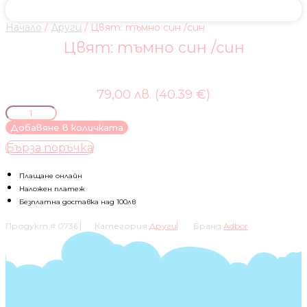
Начало
/
Други
/ Цвят: тъмно син /син
Цвят: тъмно син /син
79,00 лв. (40.39 €)
количество
за
Добавяне в количката
Цвят:
Бърза поръчка
тъмно
син
/
Плащане онлайн
син
Наложен платеж
Безплатна доставка над 100лв
Продукт #
0736
Категория
Други
Бранд
Adbor