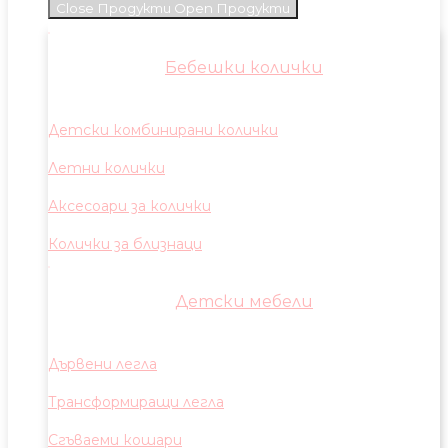
Close Продукти
Open Продукти
Бебешки колички
Детски комбинирани колички
Летни колички
Аксесоари за колички
Колички за близнаци
Детски мебели
Дървени легла
Трансформиращи легла
Сгъваеми кошари