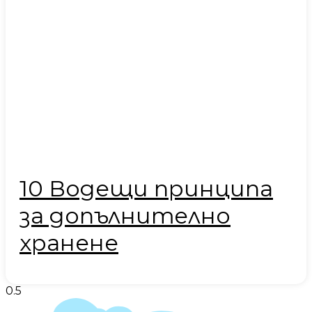
10 Водещи принципа
за допълнително
хранене