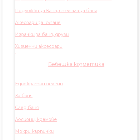
Подложки за вана, стъпала за баня
Акесоари за къпане
Играчки за баня, други
Хигиенни аксесоари
Бебешка козметика
Еднократни пелени
За баня
След баня
Лосиони, кремове
Мокри кърпички