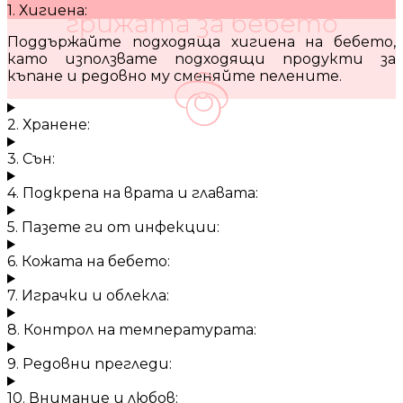
1. Хигиена:
грижата за бебето
Поддържайте подходяща хигиена на бебето,
като използвате подходящи продукти за
къпане и редовно му сменяйте пелените.
2. Хранене:
3. Сън:
4. Подкрепа на врата и главата:
5. Пазете ги от инфекции:
6. Кожата на бебето:
7. Играчки и облекла:
8. Контрол на температурата:
9. Редовни прегледи:
10. Внимание и любов: