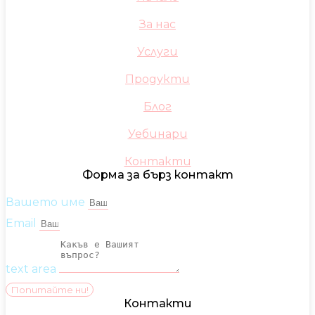
За нас
Услуги
Продукти
Блог
Уебинари
Контакти
Форма за бърз контакт
Вашето име
Email
text area
Попитайте ни!
Контакти