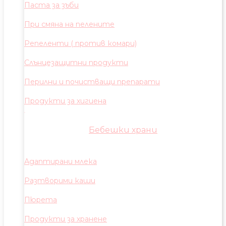
Паста за зъби
При смяна на пелените
Репеленти ( против комари)
Слънцезащитни продукти
Перилни и почистващи препарати
Продукти за хигиена
Бебешки храни
Адаптирани млека
Разтворими каши
Пюрета
Продукти за хранене