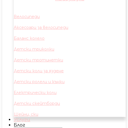
Велосипеди
Аксесоари за велосипеди
Баланс колело
Детски триколки
Детски тротинетки
Детски коли за яздене
Детски ролели и кънки
Електрически коли
Детски скейтборди
Шейни, ски
Услуги
Блог