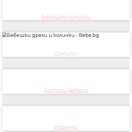
Бебешки колички
Дрешки
Детски мебели
Играчки