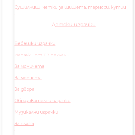
Сушилници, четки за шишета, термоси, кутии
Детски играчки
Бебешки играчки
Играчки от ТВ реклами
За момичета
За момчета
За двора
Образователни играчки
Музикални играчки
За плажа