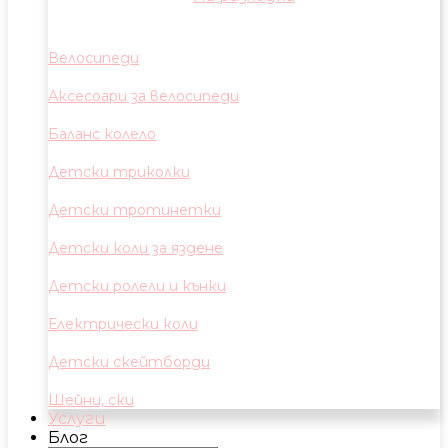
Велосипеди
Аксесоари за велосипеди
Баланс колело
Детски триколки
Детски тротинетки
Детски коли за яздене
Детски ролели и кънки
Електрически коли
Детски скейтборди
Шейни, ски
Услуги
Блог