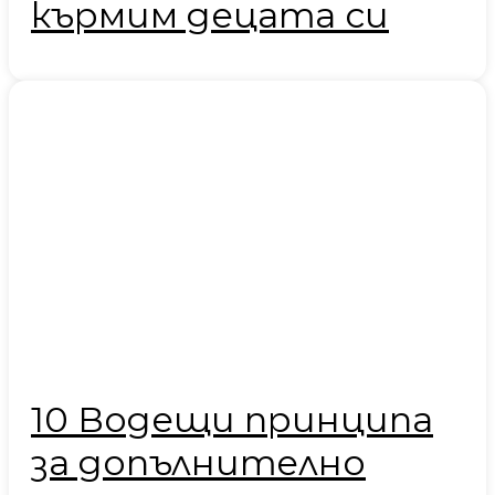
кърмим децата си
10 Водещи принципа
за допълнително