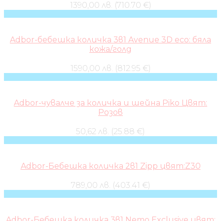
1390,00 лв. (710.70 €)
Adbor-бебешка количка 3в1 Avenue 3D eco: бяла
кожа/голд
1590,00 лв. (812.95 €)
Adbor-чувалче за количка и шейна Piko Цвят:
Розов
50,62 лв. (25.88 €)
Adbor-Бебешка количка 2в1 Zipp цвят:Z30
789,00 лв. (403.41 €)
Adbor-Бебешка количка 3в1 Nemo Exclusive цвят: