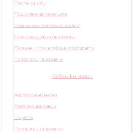
Паста за зъби
При смяна на пелените
Репеленти ( против комари)
Слънцезащитни продукти
Перилни и почистващи препарати
Продукти за хигиена
Бебешки храни
Адаптирани млека
Разтворими каши
Пюрета
Продукти за хранене