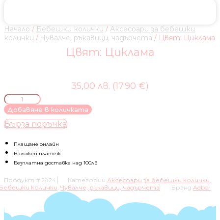
Начало
/
Бебешки колички
/
Аксесоари за бебешки
колички
/
Чувалче, ръкавици, чадърчета
/ Цвят: Циклама
Цвят: Циклама
35,00 лв. (17.90 €)
количество
за
Добавяне в количката
Цвят:
Бърза поръчка
Циклама
Плащане онлайн
Наложен платеж
Безплатна доставка над 100лв
Продукт #
2824
Категории
Аксесоари за бебешки колички
,
Бебешки колички
,
Чувалче, ръкавици, чадърчета
Бранд
Adbor