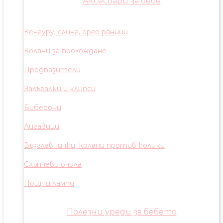
Аксесоари за бебе
Кенгуру, слинг, ерго раници
Колани за прохождане
Предпазители
Залъгалки и клипси
Биберони
Лигавици
Възглавнички, колани против колики
Слънчеви очила
Нощни лампи
Полезни уреди за бебето