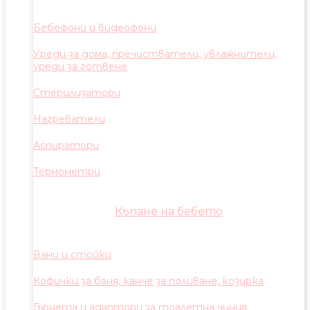
Бебефони и видеофони
Уреди за дома, пречистватели, увлажнители,
уреди за готвене
Стерилизатори
Нагреватели
Аспиратори
Термометри
Къпане на бебето
Вани и стойки
Кофички за баня, канче за поливане, козирка
Гърнета и адаптори за тоалетна чиния