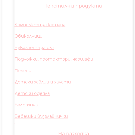
Текстилни продукти
Компелкти за кошара
Обиколници
Чувалчета за сън
Подложки, протектори, чаршафи
Пелени
Детски хавлии и халати
Детски одеяла
Балдахини
Бебешки възглавнички
На разходка