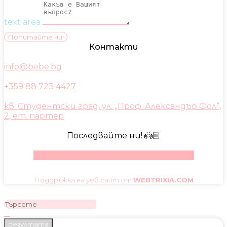
text area
Попитайте ни!
Контакти
info@bebe.bg
+359 88 723 4427
кв. Студентски град, ул. „Проф. Александър Фол“,
2, ет. партер
Последвайте ни! 👼🏼
Facebook
Instagram
Youtube
Pinterest
Поддръжка на уеб сайт от
WEBTRIXIA.COM
резултата