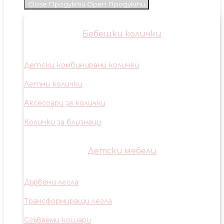
Close Продукти
Open Продукти
Бебешки колички
Детски комбинирани колички
Летни колички
Аксесоари за колички
Колички за близнаци
Детски мебели
Дървени легла
Трансформиращи легла
Сгъваеми кошари