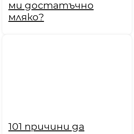
ми достатъчно
мляко?
101 причини да