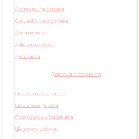
Аксесоари за кошара
Скринове и гардероби
Други мебели
Дивани и мебели
Декорация
Детски столчета
Столчета за хранене
Столчета за кола
Проходилки и бънджита
Шезлонзи и люлки