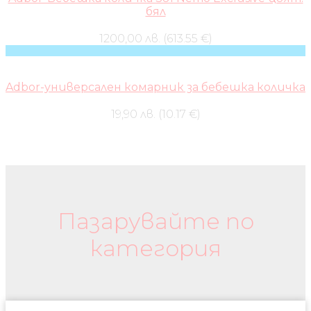
бял
1200,00 лв. (613.55 €)
Adbor-универсален комарник за бебешка количка
19,90 лв. (10.17 €)
Бебешки колички и дрехи
Пазарувайте по
категория