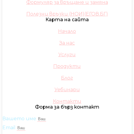
Формуляр за връщане и замяна
Полезни връзки (НОИ)(ЕГОВ.БГ)
Карта на сайта
Начало
За нас
Услуги
Продукти
Блог
Уебинари
Контакти
Форма за бърз контакт
Вашето име
Email