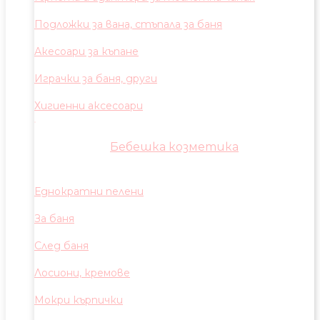
Подложки за вана, стъпала за баня
Акесоари за къпане
Играчки за баня, други
Хигиенни аксесоари
Бебешка козметика
Еднократни пелени
За баня
След баня
Лосиони, кремове
Мокри кърпички