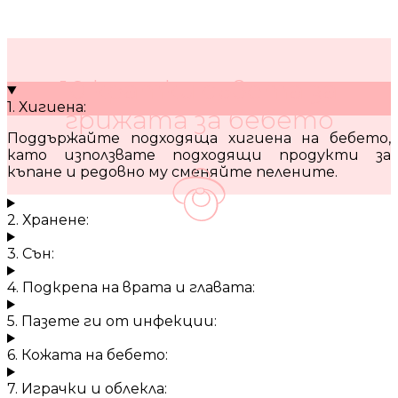
10 кратки съвета за
1. Хигиена:
грижата за бебето
Поддържайте подходяща хигиена на бебето,
като използвате подходящи продукти за
къпане и редовно му сменяйте пелените.
2. Хранене:
3. Сън:
4. Подкрепа на врата и главата:
5. Пазете ги от инфекции:
6. Кожата на бебето:
7. Играчки и облекла: