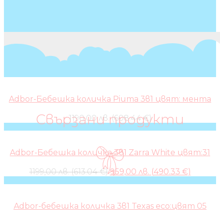
Adbor-Бебешка количка Piuma 3в1 цвят: мента
Свързани продукти
1190,00 лв. (608.44 €)
Adbor-Бебешка количка 3в1 Zarra White цвят:31
Original
Curren
1199,00 лв. (613.04 €)
959,00 лв. (490.33 €)
price
price
was:
is:
1199,00 лв..
959,00 л
Adbor-бебешка количка 3в1 Texas eco:цвят 05