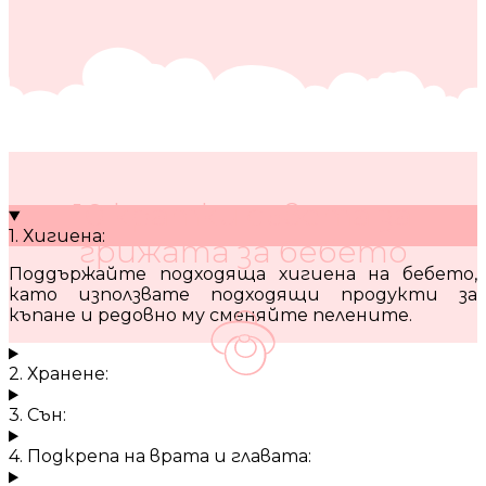
10 кратки съвета за
1. Хигиена:
грижата за бебето
Поддържайте подходяща хигиена на бебето,
като използвате подходящи продукти за
къпане и редовно му сменяйте пелените.
2. Хранене:
3. Сън:
4. Подкрепа на врата и главата: