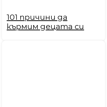
101 причини да
кърмим децата си