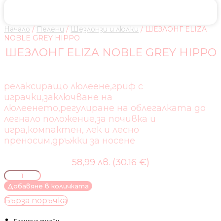
Начало
/
Пелени
/
Шезлонзи и люлки
/ ШЕЗЛОНГ ELIZA
NOBLE GREY HIPPO
ШЕЗЛОНГ ELIZA NOBLE GREY HIPPO
релаксиращо люлеене,гриф с
играчки,заключване на
люлеенето,регулиране на облегалката до
легнало положение,за почивка и
игра,компактен, лек и лесно
преносим,дръжки за носене
58,99 лв. (30.16 €)
количество
за
Добавяне в количката
ШЕЗЛОНГ
Бърза поръчка
ELIZA
NOBLE
Плащане онлайн