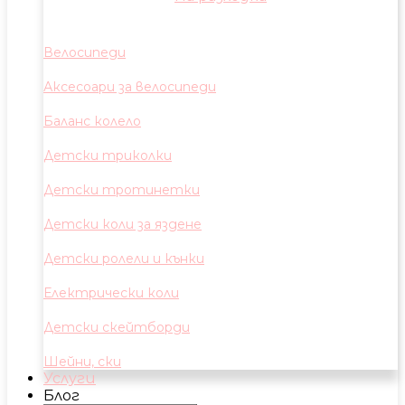
Велосипеди
Аксесоари за велосипеди
Баланс колело
Детски триколки
Детски тротинетки
Детски коли за яздене
Детски ролели и кънки
Електрически коли
Детски скейтборди
Шейни, ски
Услуги
Блог