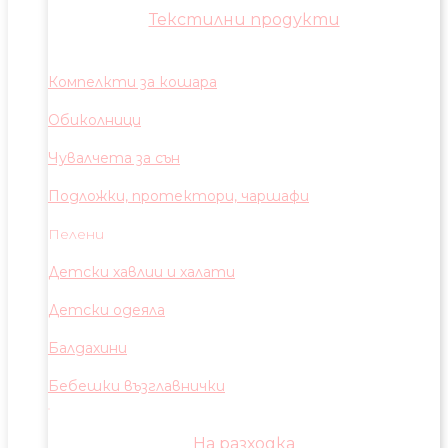
Текстилни продукти
Компелкти за кошара
Обиколници
Чувалчета за сън
Подложки, протектори, чаршафи
Пелени
Детски хавлии и халати
Детски одеяла
Балдахини
Бебешки възглавнички
На разходка