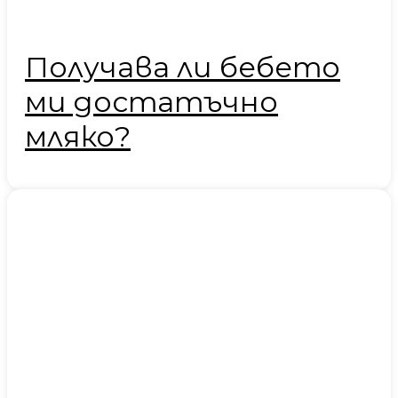
Получава ли бебето
ми достатъчно
мляко?