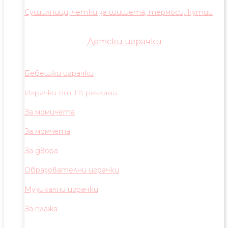
Сушилници, четки за шишета, термоси, кутии
Детски играчки
Бебешки играчки
Играчки от ТВ реклами
За момичета
За момчета
За двора
Образователни играчки
Музикални играчки
За плажа