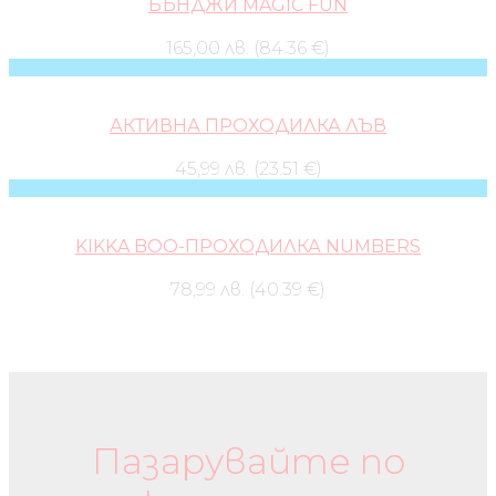
БЪНДЖИ MAGIC FUN
165,00 лв. (84.36 €)
АКТИВНА ПРОХОДИЛКА ЛЪВ
45,99 лв. (23.51 €)
KIKKA BOO-ПРОХОДИЛКА NUMBERS
78,99 лв. (40.39 €)
Бебешки колички и дрехи
Пазарувайте по