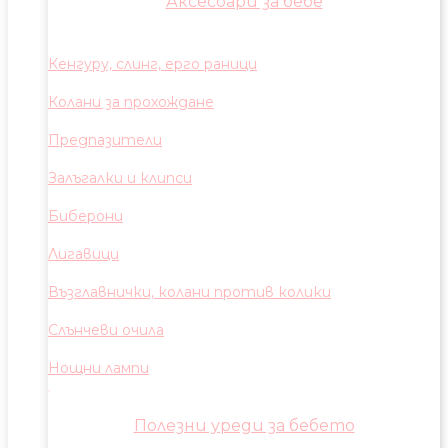
Аксесоари за бебе
Кенгуру, слинг, ерго раници
Колани за прохождане
Предпазители
Залъгалки и клипси
Биберони
Лигавици
Възглавнички, колани против колики
Слънчеви очила
Нощни лампи
Полезни уреди за бебето