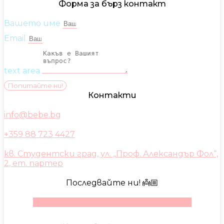
Форма за бърз контакт
Вашето име
Email
text area
Попитайте ни!
Контакти
info@bebe.bg
+359 88 723 4427
кв. Студентски град, ул. „Проф. Александър Фол“,
2, ет. партер
Последвайте ни! 👼🏼
Facebook
Instagram
Youtube
Pinterest