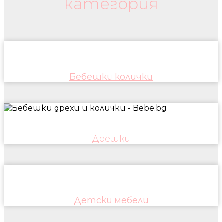
категория
Бебешки колички
Дрешки
Детски мебели