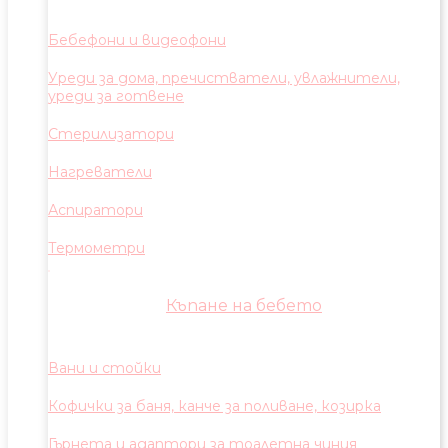
Бебефони и видеофони
Уреди за дома, пречистватели, увлажнители,
уреди за готвене
Стерилизатори
Нагреватели
Аспиратори
Термометри
Къпане на бебето
Вани и стойки
Кофички за баня, канче за поливане, козирка
Гърнета и адаптори за тоалетна чиния