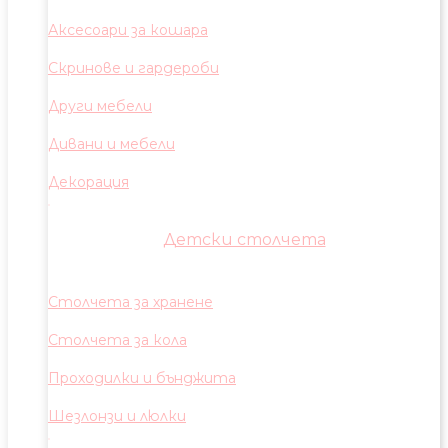
Аксесоари за кошара
Скринове и гардероби
Други мебели
Дивани и мебели
Декорация
Детски столчета
Столчета за хранене
Столчета за кола
Проходилки и бънджита
Шезлонзи и люлки