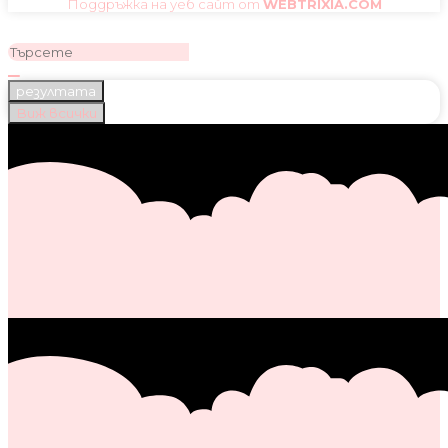
Поддръжка на уеб сайт от
WEBTRIXIA.COM
резултата
Виж всички