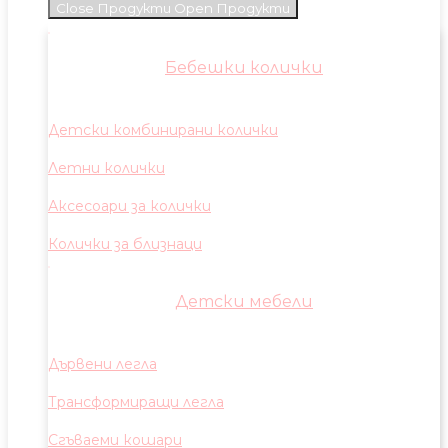
Close Продукти
Open Продукти
Бебешки колички
Детски комбинирани колички
Летни колички
Аксесоари за колички
Колички за близнаци
Детски мебели
Дървени легла
Трансформиращи легла
Сгъваеми кошари