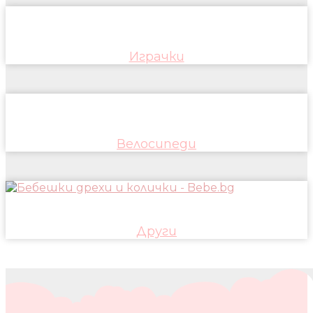
Играчки
Велосипеди
Други