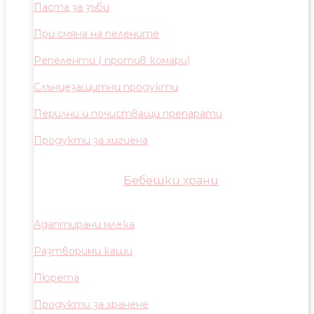
Паста за зъби
При смяна на пелените
Репеленти ( против комари)
Слънцезащитни продукти
Перилни и почистващи препарати
Продукти за хигиена
Бебешки храни
Адаптирани млека
Разтворими каши
Пюрета
Продукти за хранене