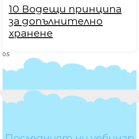
10 Водещи принципа
за допълнително
хранене
Последният ни уебинар