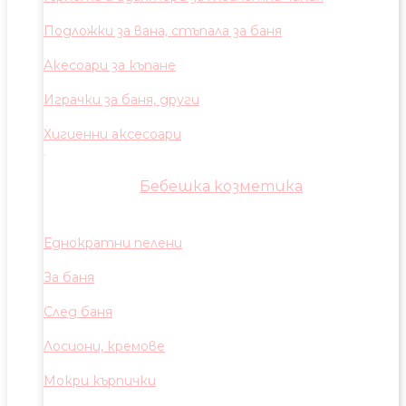
Подложки за вана, стъпала за баня
Акесоари за къпане
Играчки за баня, други
Хигиенни аксесоари
Бебешка козметика
Еднократни пелени
За баня
След баня
Лосиони, кремове
Мокри кърпички