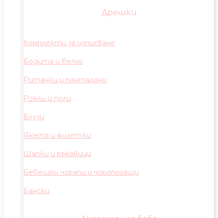
Дрешки
Комплекти за изписване
Бодита и бельо
Ританки и панталони
Рокли и поли
Блузи
Якета и жилетки
Шапки и ръкавици
Бебешки чорапи и чоропогащи
Бански