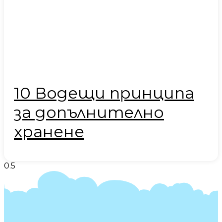
10 Водещи принципа
за допълнително
хранене