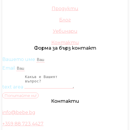
Продукти
Блог
Уебинари
Контакти
Форма за бърз контакт
Вашето име
Email
text area
Попитайте ни!
Контакти
info@bebe.bg
+359 88 723 4427