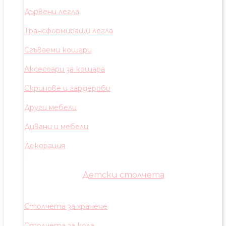
Дървени легла
Трансформиращи легла
Сгъваеми кошари
Аксесоари за кошара
Скринове и гардероби
Други мебели
Дивани и мебели
Декорация
Детски столчета
Столчета за хранене
Столчета за кола