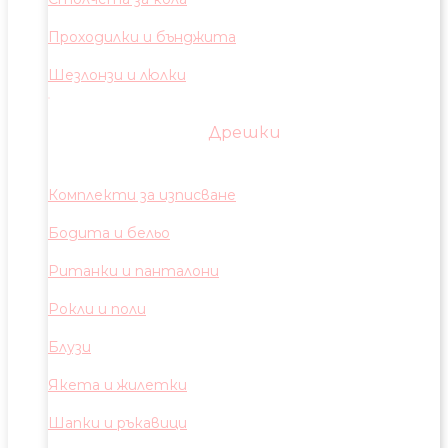
Проходилки и бънджита
Шезлонзи и люлки
Дрешки
Комплекти за изписване
Бодита и бельо
Ританки и панталони
Рокли и поли
Блузи
Якета и жилетки
Шапки и ръкавици