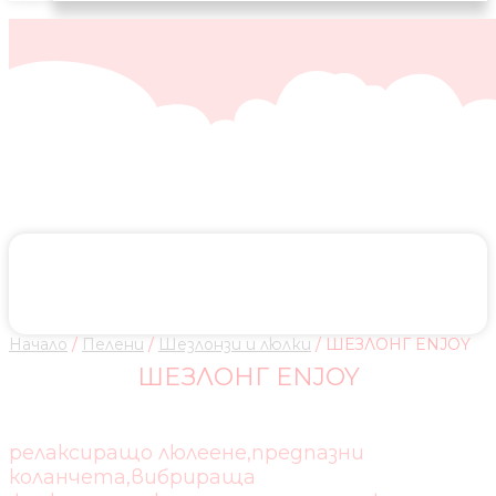
Начало
/
Пелени
/
Шезлонзи и люлки
/ ШЕЗЛОНГ ENJOY
ШЕЗЛОНГ ENJOY
релаксиращо люлеене,предпазни
коланчета,вибрираща