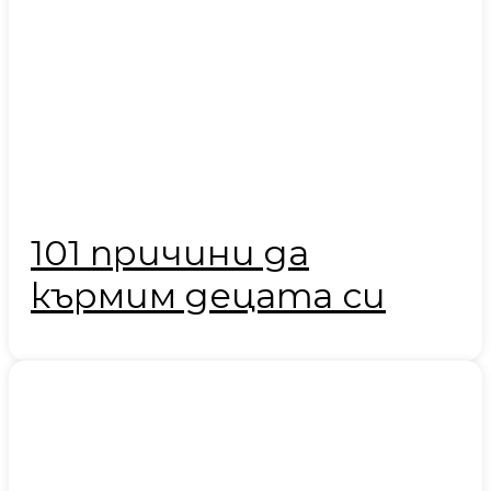
101 причини да
кърмим децата си