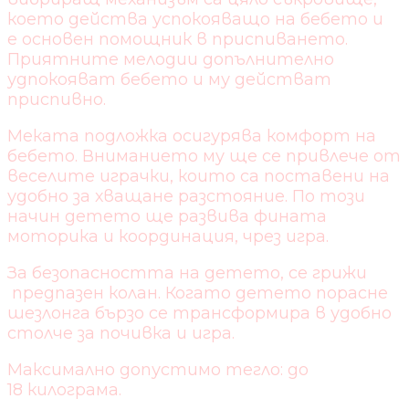
което действа успокояващо на бебето и
е основен помощник в приспиването.
Приятните мелодии допълнително
удпокояват бебето и му действат
приспивно.
Меката подложка осигурява комфорт на
бебето. Вниманието му ще се привлече от
веселите играчки, които са поставени на
удобно за хващане разстояние. По този
начин детето ще развива фината
моторика и координация, чрез игра.
За безопасността на детето, се грижи
предпазен колан. Когато детето порасне
шезлонга бързо се трансформира в удобно
столче за почивка и игра.
Максимално допустимо тегло: до
18 килограма.