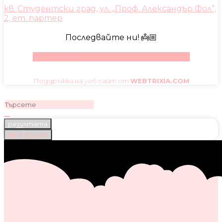
кв. Студентски град, ул. „Проф. Александър Фол“,
2, ет. партер
Последвайте ни! 👼🏼
Facebook
Instagram
Youtube
Pinterest
Поддръжка на уеб сайт от
WEBTRIXIA.COM
резултата
Виж всички