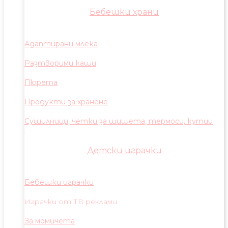
Бебешки храни
Адаптирани млека
Разтворими каши
Пюрета
Продукти за хранене
Сушилници, четки за шишета, термоси, кутии
Детски играчки
Бебешки играчки
Играчки от ТВ реклами
За момичета