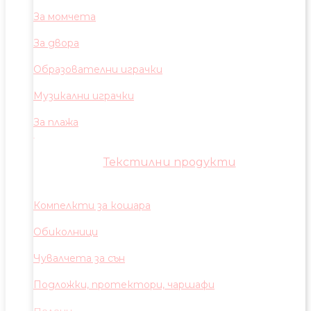
За момчета
За двора
Образователни играчки
Музикални играчки
За плажа
Текстилни продукти
Компелкти за кошара
Обиколници
Чувалчета за сън
Подложки, протектори, чаршафи