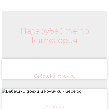
Бебешки колички и дрехи
Пазарувайте по
категория
Бебешки колички
Дрешки