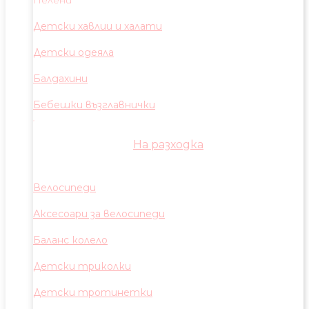
Пелени
Детски хавлии и халати
Детски одеяла
Балдахини
Бебешки възглавнички
На разходка
Велосипеди
Аксесоари за велосипеди
Баланс колело
Детски триколки
Детски тротинетки