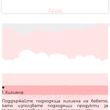
Други
10 кратки съвета за
1. Хигиена:
грижата за бебето
Поддържайте подходяща хигиена на бебето,
като използвате подходящи продукти за