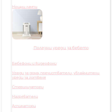
Нощни лампи
Полезни уреди за бебето
Бебефони и видеофони
Уреди за дома, пречистватели, увлажнители,
уреди за готвене
Стерилизатори
Нагреватели
Аспиратори