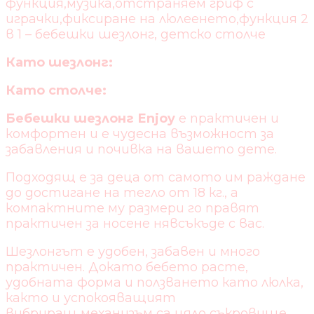
функция,музика,отстраняем гриф с
играчки,фиксиране на люлеенето,функция 2
в 1 – бебешки шезлонг, детско столче
Като шезлонг:
Като столче:
Бебешки шезлонг Еnjoy
е практичен и
комфортен и е чудесна възможност за
забавления и почивка на вашето дете.
Подходящ е за деца от самото им раждане
до достигане на тегло от 18 кг., а
компактните му размери го правят
практичен за носене нявсъкъде с вас.
Шезлонгът е удобен, забавен и много
практичен. Докато бебeто расте,
удобната форма и ползването като люлка,
както и успокояващият
вибриращ механизъм са цяло съкровище,