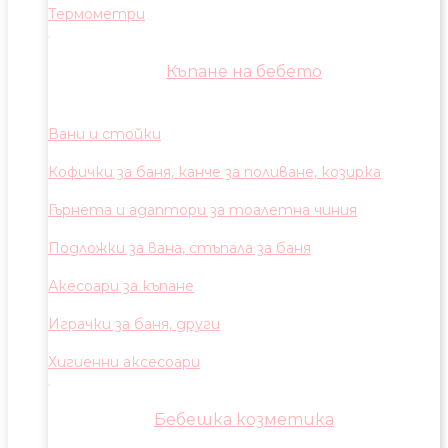
Термометри
Къпане на бебето
Вани и стойки
Кофички за баня, канче за поливане, козирка
Гърнета и адаптори за тоалетна чиния
Подложки за вана, стъпала за баня
Акесоари за къпане
Играчки за баня, други
Хигиенни аксесоари
Бебешка козметика