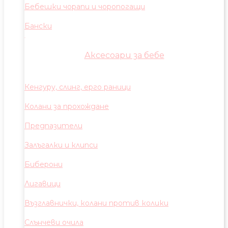
Бебешки чорапи и чоропогащи
Бански
Аксесоари за бебе
Кенгуру, слинг, ерго раници
Колани за прохождане
Предпазители
Залъгалки и клипси
Биберони
Лигавици
Възглавнички, колани против колики
Слънчеви очила