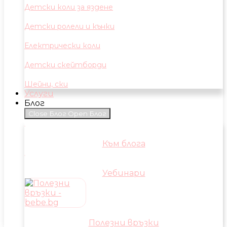
Детски коли за яздене
Детски ролели и кънки
Електрически коли
Детски скейтборди
Шейни, ски
Услуги
Блог
Close Блог
Open Блог
Към блога
Уебинари
Полезни връзки