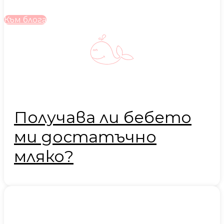
Към блога
Получава ли бебето
ми достатъчно
мляко?