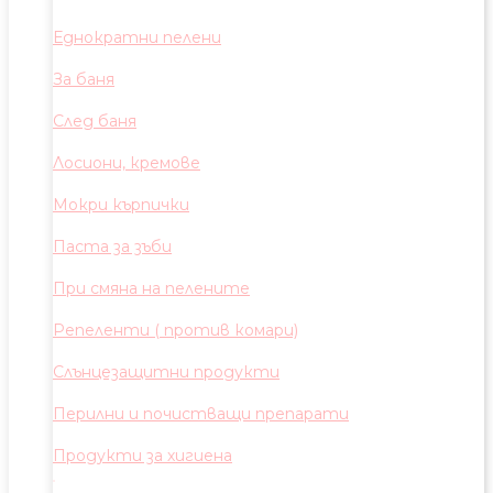
Еднократни пелени
За баня
След баня
Лосиони, кремове
Мокри кърпички
Паста за зъби
При смяна на пелените
Репеленти ( против комари)
Слънцезащитни продукти
Перилни и почистващи препарати
Продукти за хигиена