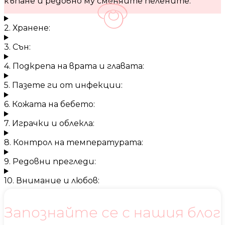
къпане и редовно му сменяйте пелените.
2. Хранене:
3. Сън:
4. Подкрепа на врата и главата:
5. Пазете ги от инфекции:
6. Кожата на бебето:
7. Играчки и облекла:
8. Контрол на температурата:
9. Редовни прегледи:
10. Внимание и любов:
Запознайте се с нашия блог