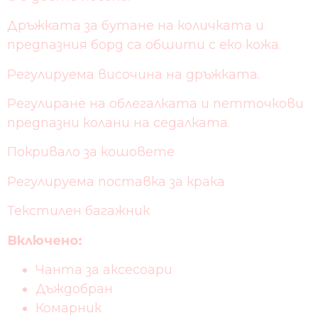
Дръжката за бутане на количката и
предпазния борд са обшити с еко кожа.
Регулируема височина на дръжката.
Регулиране на облегалката и петточкови
предпазни колани на седалката.
Покривалo за кошовете
Регулируема поставка за крака
Текстилен багажник
Включено:
Чанта за аксесоари
Дъждобран
Комарник