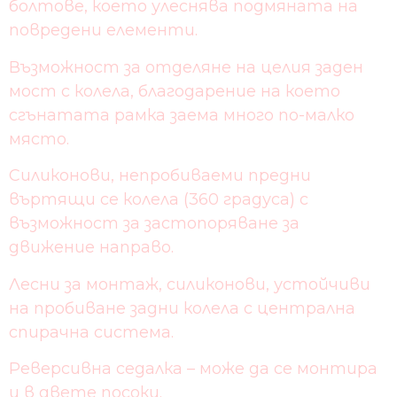
болтове, което улеснява подмяната на
повредени елементи.
Възможност за отделяне на целия заден
мост с колела, благодарение на което
сгънатата рамка заема много по-малко
място.
Силиконови, непробиваеми предни
въртящи се колела (360 градуса) с
възможност за застопоряване за
движение направо.
Лесни за монтаж, силиконови, устойчиви
на пробиване задни колела с централна
спирачна система.
Реверсивна седалка – може да се монтира
и в двете посоки.