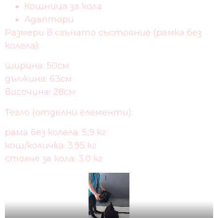
Кошница за кола
Адаптори
Размери в сгънато състояние (рамка без
колела):
ширина: 50см
дължина: 63см
височина: 28см
Тегло (отделни елементи):
рама без колела: 5,9 кг
кош/количка: 3.95 кг
столче за кола: 3.0 кг