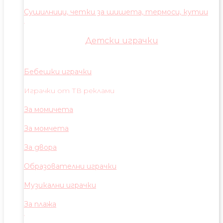
Сушилници, четки за шишета, термоси, кутии
Детски играчки
Бебешки играчки
Играчки от ТВ реклами
За момичета
За момчета
За двора
Образователни играчки
Музикални играчки
За плажа