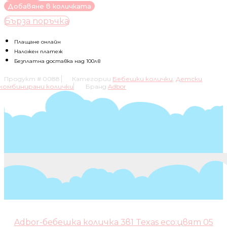
за
Добавяне в количката
Adbor-
Бърза поръчка
бебешка
количка
3в1
Плащане онлайн
Avenue
Наложен платеж
3D:
Безплатна доставка над 100лв
светло
Продукт #
0088
Категории
Бебешки колички
,
Детски
синя
комбинирани колички
Бранд
Adbor
кожа/
бял
Adbor-бебешка количка 3в1 Texas eco:цвят 05