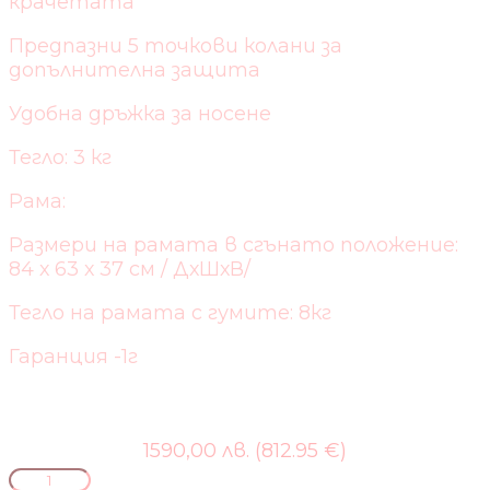
крачетата
Предпазни 5 точкови колани за
допълнителна защита
Удобна дръжка за носене
Тегло: 3 кг
Рама:
Размери на рамата в сгънато положение:
84 х 63 х 37 см / ДхШхВ/
Тегло на рамата с гумите: 8кг
Гаранция -1г
1590,00 лв. (812.95 €)
количество