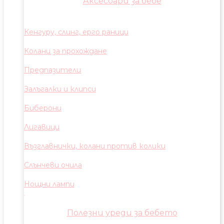
Аксесоари за бебе
Кенгуру, слинг, ерго раници
Колани за прохождане
Предпазители
Залъгалки и клипси
Биберони
Лигавици
Възглавнички, колани против колики
Слънчеви очила
Нощни лампи
Полезни уреди за бебето