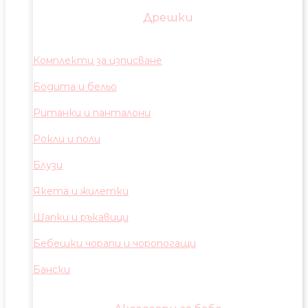
Дрешки
Комплекти за изписване
Бодита и бельо
Ританки и панталони
Рокли и поли
Блузи
Якета и жилетки
Шапки и ръкавици
Бебешки чорапи и чоропогащи
Бански