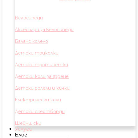
Велосипеди
Аксесоари за велосипеди
Баланс колело
Детски триколки
Детски тротинетки
Детски коли за яздене
Детски ролели и кънки
Електрически коли
Детски скейтборди
Шейни, ски
Услуги
Блог