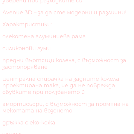
уверени при разходките си.
Avenue 3D – за да сте модерни и различни!
Характристики:
олекотена алуминиева рама
силиконови гуми
предни въртящи колела, с възможност за
застопоряване
централна спирачка на задните колела,
проектирана така, че да не поврежда
обувките при ползването й
амортисьори, с възможност за промяна на
мекотата на возенето
дръжка с еко-кожа