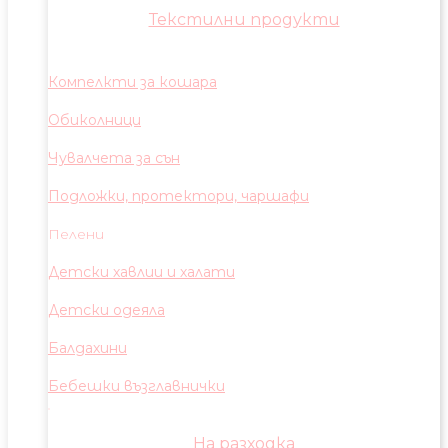
Текстилни продукти
Компелкти за кошара
Обиколници
Чувалчета за сън
Подложки, протектори, чаршафи
Пелени
Детски хавлии и халати
Детски одеяла
Балдахини
Бебешки възглавнички
На разходка