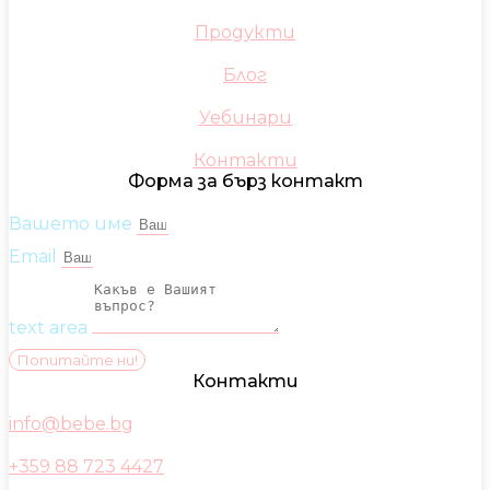
Продукти
Блог
Уебинари
Контакти
Форма за бърз контакт
Вашето име
Email
text area
Попитайте ни!
Контакти
info@bebe.bg
+359 88 723 4427