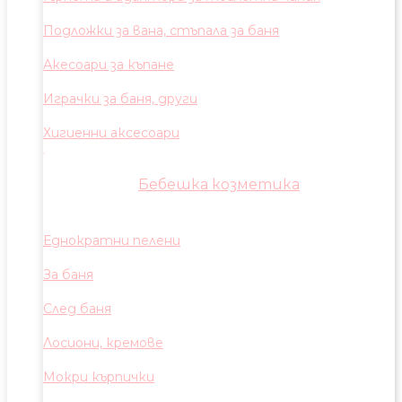
Подложки за вана, стъпала за баня
Акесоари за къпане
Играчки за баня, други
Хигиенни аксесоари
Бебешка козметика
Еднократни пелени
За баня
След баня
Лосиони, кремове
Мокри кърпички