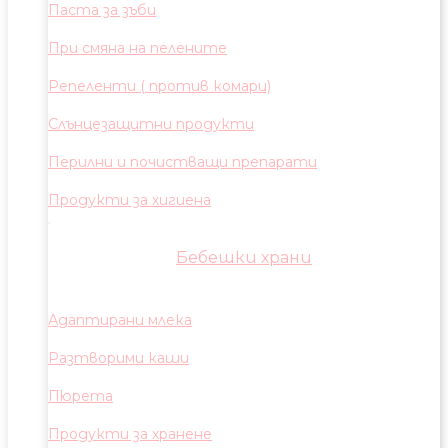
Паста за зъби
При смяна на пелените
Репеленти ( против комари)
Слънцезащитни продукти
Перилни и почистващи препарати
Продукти за хигиена
Бебешки храни
Адаптирани млека
Разтворими каши
Пюрета
Продукти за хранене