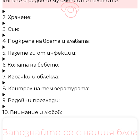
къпане и редовно му сменяйте пелените.
2. Хранене:
3. Сън:
4. Подкрепа на врата и главата:
5. Пазете ги от инфекции:
6. Кожата на бебето:
7. Играчки и облекла:
8. Контрол на температурата:
9. Редовни прегледи:
10. Внимание и любов:
Запознайте се с нашия блог