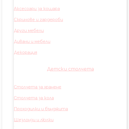
Аксесоари за кошара
Скринове и гардероби
Други мебели
Дивани и мебели
Декорация
Детски столчета
Столчета за хранене
Столчета за кола
Проходилки и бънджита
Шезлонзи и люлки