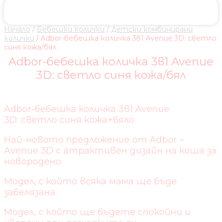
Начало
/
Бебешки колички
/
Детски комбинирани
колички
/ Adbor-бебешка количка 3в1 Avenue 3D: светло
синя кожа/бял
Adbor-бебешка количка 3в1 Avenue
3D: светло синя кожа/бял
Adbor-бебешка количка 3в1 Avenue
3D: светло синя кожа+бяло
Най-новото предложение от Adbor –
Avenue 3D с атрактивен дизайн на коша за
новородено.
Модел, с който всяка мама ще бъде
забелязана.
Модел, с който ще бъдете спокойни и