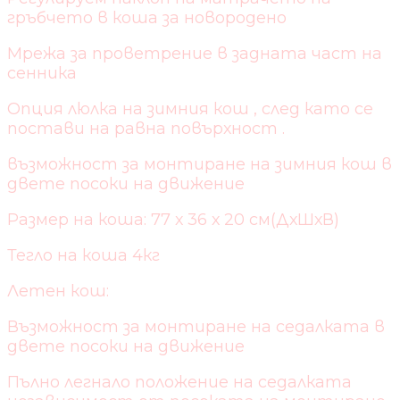
гръбчето в коша за новородено
Мрежа за проветрение в задната част на
сенника
Опция люлка на зимния кош , след като се
постави на равна повърхност .
възможност за монтиране на зимния кош в
двете посоки на движение
Размер на коша: 77 х 36 х 20 см(ДхШхВ)
Тегло на коша 4кг
Летен кош:
Възможност за монтиране на седалката в
двете посоки на движение
Пълно легнало положение на седалката