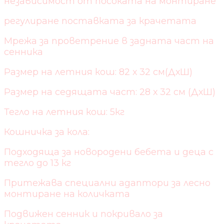
независимост от посоката на монтиране
регулиране поставката за крачетата
Мрежа за проветрение в задната част на
сенника
Размер на летния кош: 82 х 32 см(ДхШ)
Размер на седящата част: 28 х 32 см (ДхШ)
Тегло на летния кош: 5кг
Кошничка за кола:
Подходяща за новородени бебета и деца с
тегло до 13 кг
Притежава специални адаптори за лесно
монтиране на количката
Подвижен сенник и покривало за