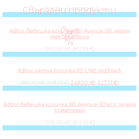
Свързани продукти
1390,00 лв. (710.70 €)
Adbor-бебешка количка 3в1 Avenue 3D: черен
текстил/голд
1590,00 лв. (812.95 €)
Adbor-лятна количка XS-LINE red/black
Original
Curren
290,00 лв. (148.27 €)
249,00 лв. (127.31 €)
price
price
was:
is:
290,00 лв..
249,00 л
Adbor-бебешка количка 3в1 Avenue 3D eco: зелена
кожа/черен
1590,00 лв. (812.95 €)