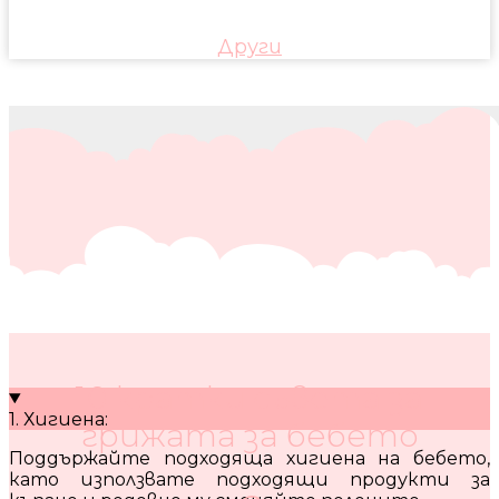
Други
10 кратки съвета за
1. Хигиена:
грижата за бебето
Поддържайте подходяща хигиена на бебето,
като използвате подходящи продукти за