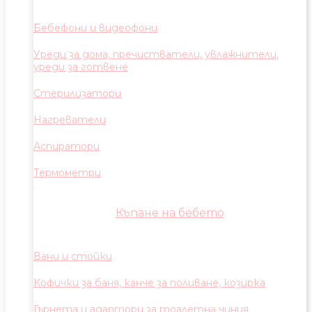
Бебефони и видеофони
Уреди за дома, пречистватели, увлажнители,
уреди за готвене
Стерилизатори
Нагреватели
Аспиратори
Термометри
Къпане на бебето
Вани и стойки
Кофички за баня, канче за поливане, козирка
Гърнета и адаптори за тоалетна чиния