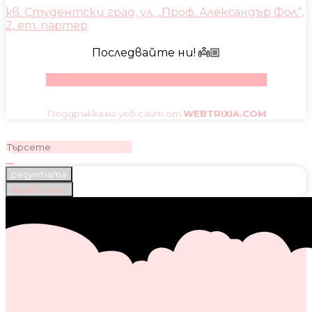
кв. Студентски град, ул. „Проф. Александър Фол“,
2, ет. партер
Последвайте ни! 👼🏼
Facebook
Instagram
Youtube
Pinterest
Поддръжка на уеб сайт от
WEBTRIXIA.COM
резултата
Виж всички