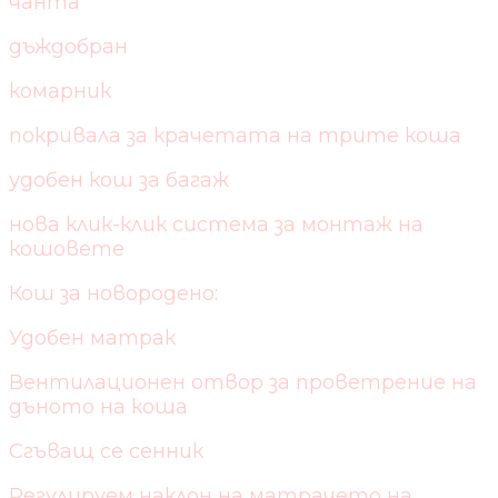
чанта
дъждобран
комарник
покривала за крачетата на трите коша
удобен кош за багаж
нова клик-клик система за монтаж на
кошовете
Кош за новородено:
Удобен матрак
Вентилационен отвор за проветрение на
дъното на коша
Сгъващ се сенник
Регулируем наклон на матрачето на