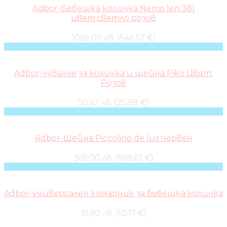
Adbor-Бебешка количка Nemo len 3в1
цвят:светло розов
1069,00 лв. (546.57 €)
Adbor-чувалче за количка и шейна Piko Цвят:
Розов
50,62 лв. (25.88 €)
Adbor-Шейна Piccolino de lux:червен
369,00 лв. (188.67 €)
Adbor-универсален комарник за бебешка количка
19,90 лв. (10.17 €)