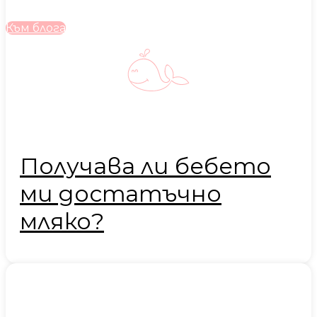
Към блога
Получава ли бебето
ми достатъчно
мляко?