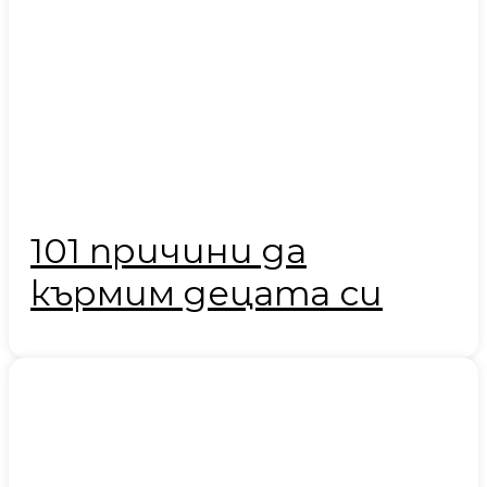
101 причини да
кърмим децата си