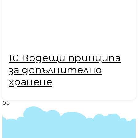
10 Водещи принципа
за допълнително
хранене