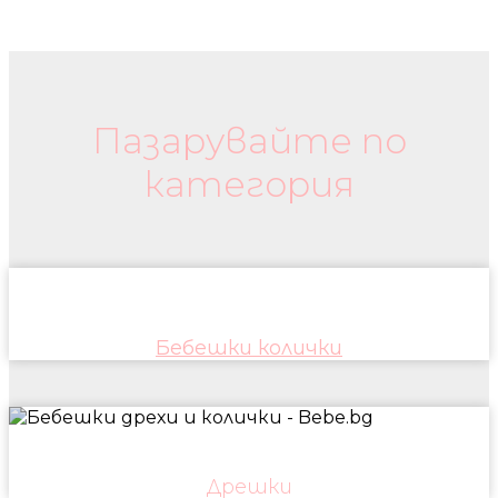
Бебешки колички и дрехи
Пазарувайте по
категория
Бебешки колички
Дрешки