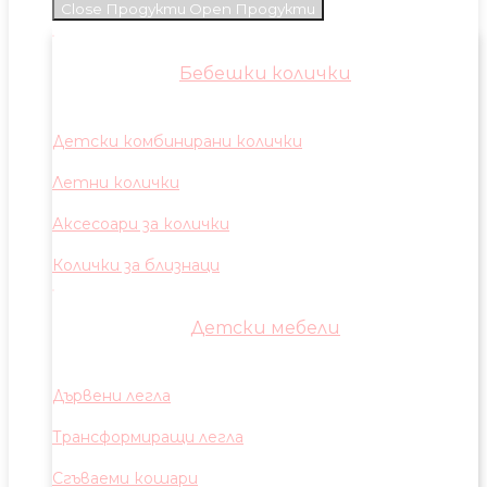
Close Продукти
Open Продукти
Бебешки колички
Детски комбинирани колички
Летни колички
Аксесоари за колички
Колички за близнаци
Детски мебели
Дървени легла
Трансформиращи легла
Сгъваеми кошари