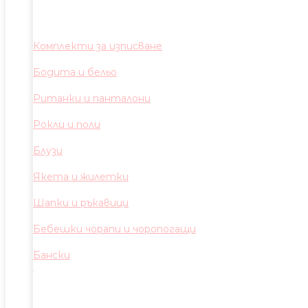
Комплекти за изписване
Бодита и бельо
Ританки и панталони
Рокли и поли
Блузи
Якета и жилетки
Шапки и ръкавици
Бебешки чорапи и чоропогащи
Бански