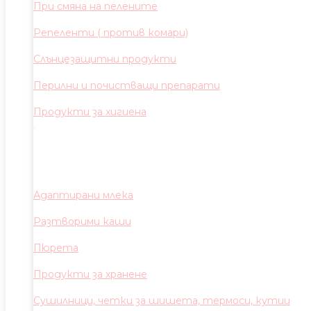
При смяна на пелените
Репеленти ( против комари)
Слънцезащитни продукти
Перилни и почистващи препарати
Продукти за хигиена
Адаптирани млека
Разтворими каши
Пюрета
Продукти за хранене
Сушилници, четки за шишета, термоси, кутии