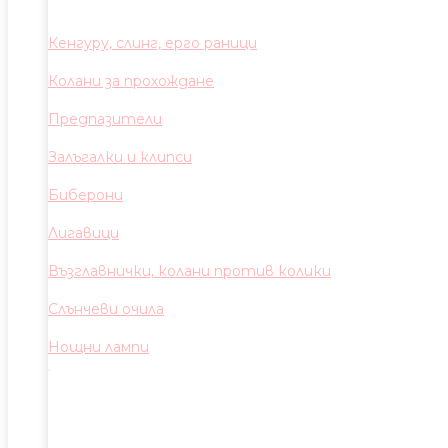
Кенгуру, слинг, ерго раници
Колани за прохождане
Предпазители
Залъгалки и клипси
Биберони
Лигавици
Възглавнички, колани против колики
Слънчеви очила
Нощни лампи