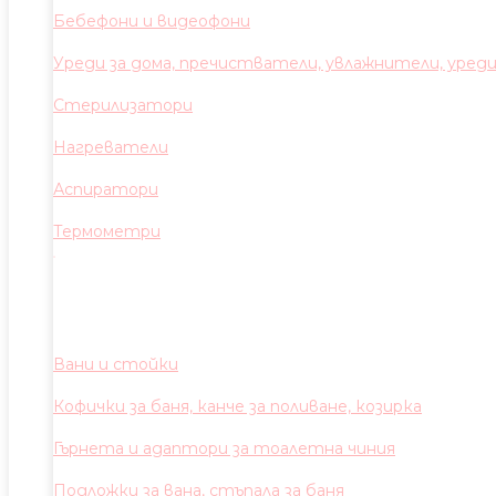
Бебефони и видеофони
Уреди за дома, пречистватели, увлажнители, уред
Стерилизатори
Нагреватели
Аспиратори
Термометри
Вани и стойки
Кофички за баня, канче за поливане, козирка
Гърнета и адаптори за тоалетна чиния
Подложки за вана, стъпала за баня