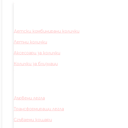
Детски комбинирани колички
Летни колички
Аксесоари за колички
Колички за близнаци
Дървени легла
Трансформиращи легла
Сгъваеми кошари