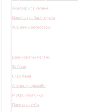
Акесоари за къпане
Играчки за баня, други
Хигиенни аксесоари
Еднократни пелени
За баня
След баня
Лосиони, кремове
Мокри кърпички
Паста за зъби