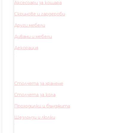
Аксесоари за кошара
Скринове и гардероби
Други мебели
Дивани и мебели
Декорация
Столчета за хранене
Столчета за кола
Проходилки и бънджита
Шезлонзи и люлки