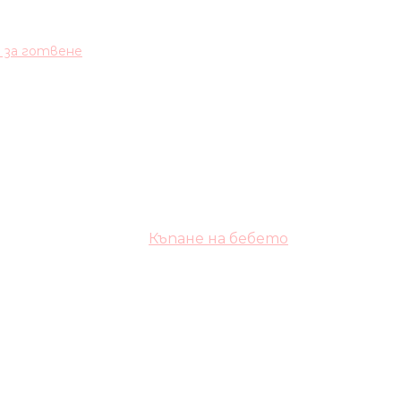
и за готвене
Къпане на бебето