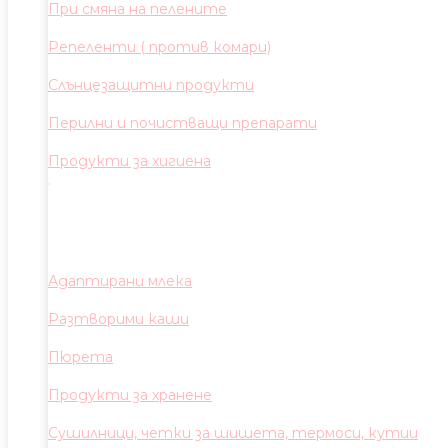
При смяна на пелените
Репеленти ( против комари)
Слънцезащитни продукти
Перилни и почистващи препарати
Продукти за хигиена
Адаптирани млека
Разтворими каши
Пюрета
Продукти за хранене
Сушилници, четки за шишета, термоси, кутии