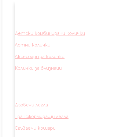
Детски комбинирани колички
Летни колички
Аксесоари за колички
Колички за близнаци
Дървени легла
Трансформиращи легла
Сгъваеми кошари