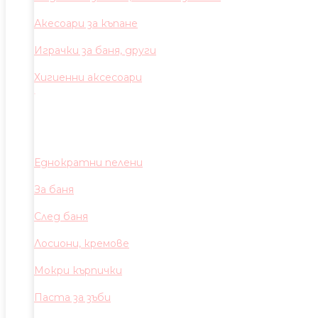
Акесоари за къпане
Играчки за баня, други
Хигиенни аксесоари
Еднократни пелени
За баня
След баня
Лосиони, кремове
Мокри кърпички
Паста за зъби