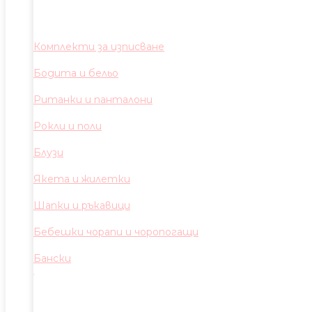
Комплекти за изписване
Бодита и бельо
Ританки и панталони
Рокли и поли
Блузи
Якета и жилетки
Шапки и ръкавици
Бебешки чорапи и чоропогащи
Бански