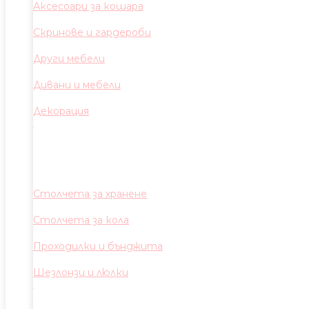
Аксесоари за кошара
Скринове и гардероби
Други мебели
Дивани и мебели
Декорация
Столчета за хранене
Столчета за кола
Проходилки и бънджита
Шезлонзи и люлки