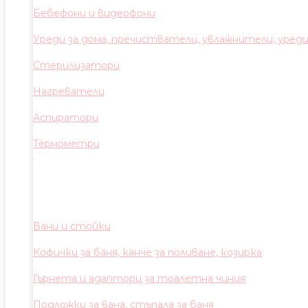
Бебефони и видеофони
Уреди за дома, пречистватели, увлажнители, уред
Стерилизатори
Нагреватели
Аспиратори
Термометри
Вани и стойки
Кофички за баня, канче за поливане, козирка
Гърнета и адаптори за тоалетна чиния
Подложки за вана, стъпала за баня