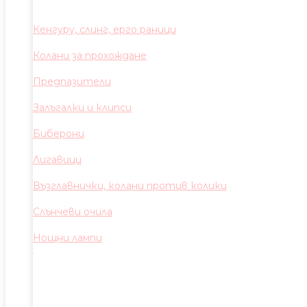
Кенгуру, слинг, ерго раници
Колани за прохождане
Предпазители
Залъгалки и клипси
Биберони
Лигавици
Възглавнички, колани против колики
Слънчеви очила
Нощни лампи