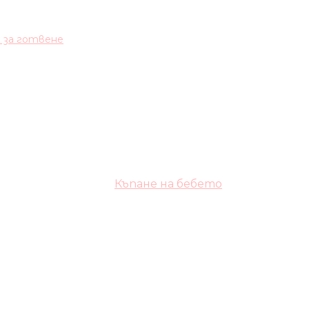
и за готвене
Къпане на бебето