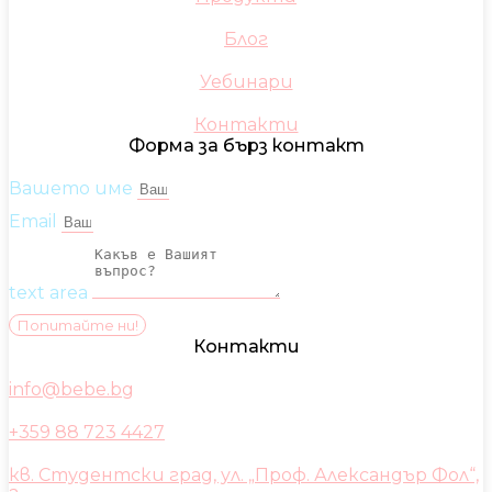
Блог
Уебинари
Контакти
Форма за бърз контакт
Вашето име
Email
text area
Попитайте ни!
Контакти
info@bebe.bg
+359 88 723 4427
кв. Студентски град, ул. „Проф. Александър Фол“,