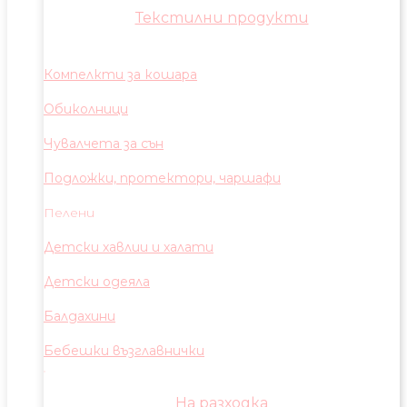
Текстилни продукти
Компелкти за кошара
Обиколници
Чувалчета за сън
Подложки, протектори, чаршафи
Пелени
Детски хавлии и халати
Детски одеяла
Балдахини
Бебешки възглавнички
На разходка