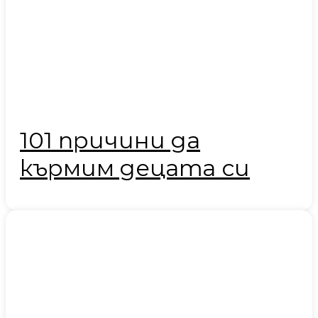
101 причини да
кърмим децата си