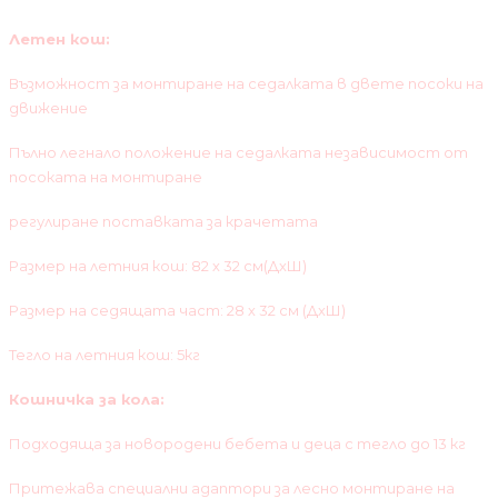
Летен кош:
Възможност за монтиране на седалката в двете посоки на
движение
Пълно легнало положение на седалката независимост от
посоката на монтиране
регулиране поставката за крачетата
Размер на летния кош: 82 х 32 см(ДхШ)
Размер на седящата част: 28 х 32 см (ДхШ)
Тегло на летния кош: 5кг
Кошничка за кола:
Подходяща за новородени бебета и деца с тегло до 13 кг
Притежава специални адаптори за лесно монтиране на