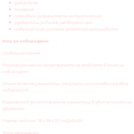
дъждобран
комарник
покривала за крачетата на трите коша
удобен кош за багаж, затворен с цип
нова клик-клик система за монтаж на кошовете
Кош за новородено:
Сгъващ се сенник
Регулируем наклон на матрачето на гръбчето в коша за
новородено
Опция люлка на зимния кош , след като се постави на равна
повърхност .
възможност за монтиране на зимния кош в двете посоки на
движение
Размер на коша: 78 х 38 х 20 см(ДхШхВ)
Тегло на коша 4кг