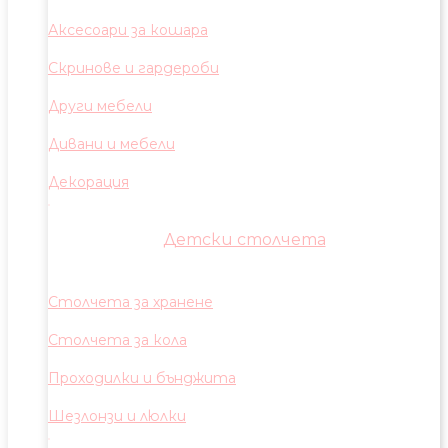
Аксесоари за кошара
Скринове и гардероби
Други мебели
Дивани и мебели
Декорация
Детски столчета
Столчета за хранене
Столчета за кола
Проходилки и бънджита
Шезлонзи и люлки