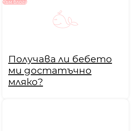
Към блога
Получава ли бебето
ми достатъчно
мляко?