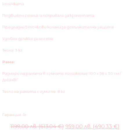
количката
Подвижен сенник и покривало за крачетата
Предпазни 5 точкови колани за допълнителна защита
Удобна дръжка за носене
Тегло: 3 кг
Рама:
Размери на рамата в сгънато положение: 100 х 58 х 30 см /
ДхШхВ/
Тегло на рамата с гумите: 8 кг
Гаранция -1г
Original
Cur
1199,00 лв. (613.04 €)
959,00 лв. (490.33 €)