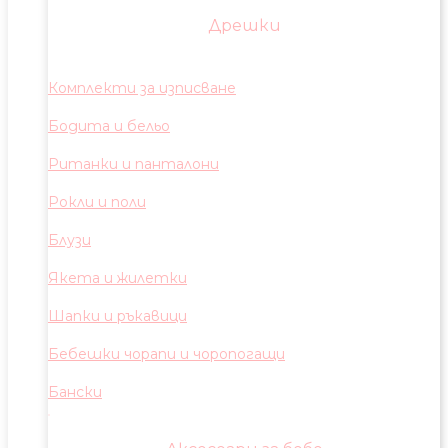
Дрешки
Комплекти за изписване
Бодита и бельо
Ританки и панталони
Рокли и поли
Блузи
Якета и жилетки
Шапки и ръкавици
Бебешки чорапи и чоропогащи
Бански