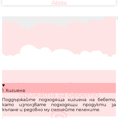
Други
10 кратки съвета за
1. Хигиена:
грижата за бебето
Поддържайте подходяща хигиена на бебето,
като използвате подходящи продукти за
къпане и редовно му сменяйте пелените.