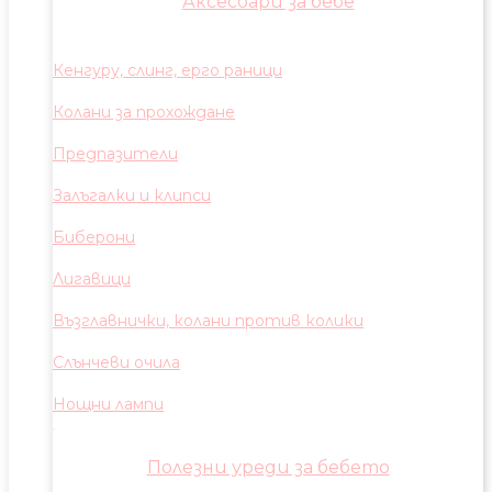
Аксесоари за бебе
Кенгуру, слинг, ерго раници
Колани за прохождане
Предпазители
Залъгалки и клипси
Биберони
Лигавици
Възглавнички, колани против колики
Слънчеви очила
Нощни лампи
Полезни уреди за бебето