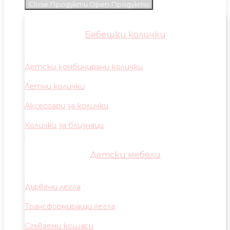
Close Продукти
Open Продукти
Бебешки колички
Детски комбинирани колички
Летни колички
Аксесоари за колички
Колички за близнаци
Детски мебели
Дървени легла
Трансформиращи легла
Сгъваеми кошари