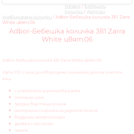
Начало
/
Бебешки
колички
/
Детски
комбинирани колички
/ Adbor-Бебешка количка 3в1 Zarra
White цвят:06
Adbor-Бебешка количка 3в1 Zarra
White цвят:06
Adbor-Бебешка количка 3в1 Zarra White цвят:06
Zarra 3 в 1 с кош за новородено, кошничка за кола и летен
кош.
с олекотена алуминиева рамка
помпащи гуми
предни въртящи колела
централна спирачка на задните колела
въздушни амортисьори
дръжка с еко-кожа
чанта