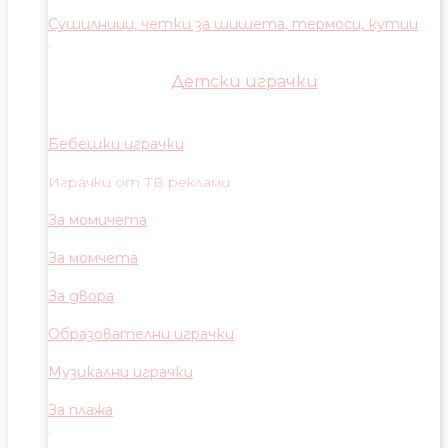
Сушилници, четки за шишета, термоси, кутии
Детски играчки
Бебешки играчки
Играчки от ТВ реклами
За момичета
За момчета
За двора
Образователни играчки
Музикални играчки
За плажа