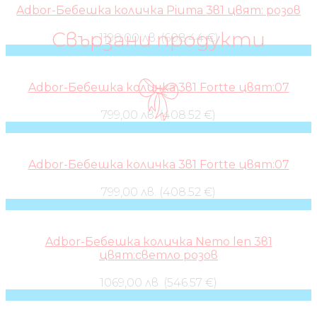
Adbor-Бебешка количка Piuma 3в1 цвят: розов
Свързани продукти
1190,00 лв. (608.44 €)
Adbor-Бебешка количка 3в1 Fortte цвят:07
799,00 лв. (408.52 €)
Adbor-Бебешка количка 3в1 Fortte цвят:07
799,00 лв. (408.52 €)
Adbor-Бебешка количка Nemo len 3в1
цвят:светло розов
1069,00 лв. (546.57 €)