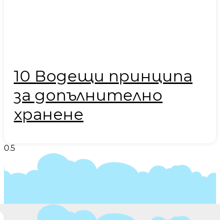
10 Водещи принципа
за допълнително
хранене