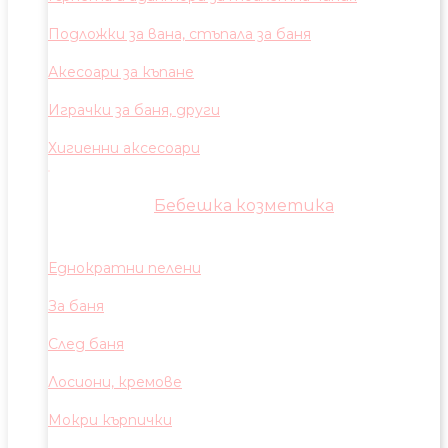
Подложки за вана, стъпала за баня
Акесоари за къпане
Играчки за баня, други
Хигиенни аксесоари
Бебешка козметика
Еднократни пелени
За баня
След баня
Лосиони, кремове
Мокри кърпички