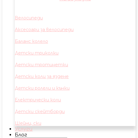
Велосипеди
Аксесоари за велосипеди
Баланс колело
Детски триколки
Детски тротинетки
Детски коли за яздене
Детски ролели и кънки
Електрически коли
Детски скейтборди
Шейни, ски
Услуги
Блог