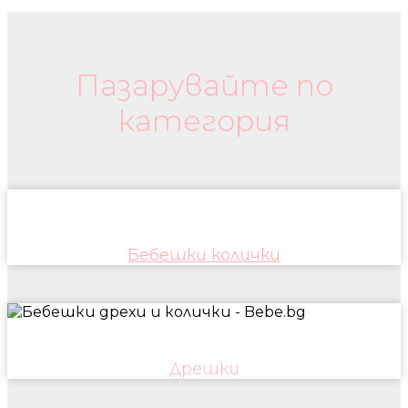
Бебешки колички и дрехи
Пазарувайте по
категория
Бебешки колички
Дрешки