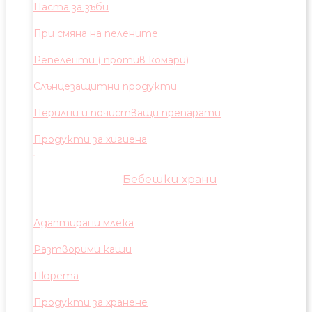
Паста за зъби
При смяна на пелените
Репеленти ( против комари)
Слънцезащитни продукти
Перилни и почистващи препарати
Продукти за хигиена
Бебешки храни
Адаптирани млека
Разтворими каши
Пюрета
Продукти за хранене