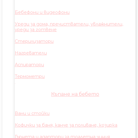
Бебефони и видеофони
Уреди за дома, пречистватели, увлажнители,
уреди за готвене
Стерилизатори
Нагреватели
Аспиратори
Термометри
Къпане на бебето
Вани и стойки
Кофички за баня, канче за поливане, козирка
Гърнета и адаптори за тоалетна чиния