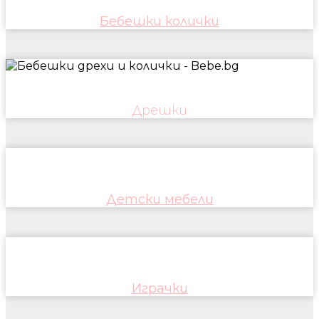
Бебешки колички
Дрешки
Детски мебели
Играчки