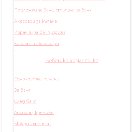
Подложки за вана, стъпала за баня
Акесоари за къпане
Играчки за баня, други
Хигиенни аксесоари
Бебешка козметика
Еднократни пелени
За баня
След баня
Лосиони, кремове
Мокри кърпички