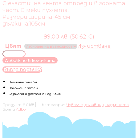
С еластична лента отпред и в горната
част. С меки пухчета.
Размери:ширина-45 см
дължина:105см
99,00 лв. (50.62 €)
Цвят
Изчистване
количество
за
Добавяне в количката
Adbor-
Бърза поръчка
чувалче
за
количка
Плащане онлайн
и
Наложен платеж
шейна
Безплатна доставка над 100лв
Piko
Продукт #
0168
Категория
Чувалче, ръкавици, чадърчета
Бранд
Adbor