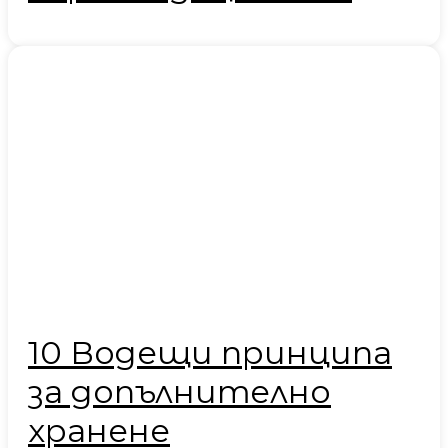
10 Водещи принципа
за допълнително
хранене