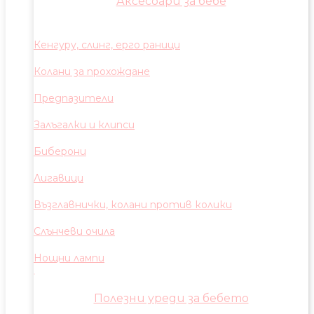
Аксесоари за бебе
Кенгуру, слинг, ерго раници
Колани за прохождане
Предпазители
Залъгалки и клипси
Биберони
Лигавици
Възглавнички, колани против колики
Слънчеви очила
Нощни лампи
Полезни уреди за бебето