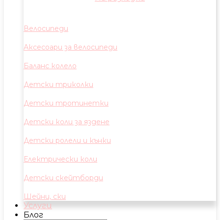
Велосипеди
Аксесоари за велосипеди
Баланс колело
Детски триколки
Детски тротинетки
Детски коли за яздене
Детски ролели и кънки
Електрически коли
Детски скейтборди
Шейни, ски
Услуги
Блог