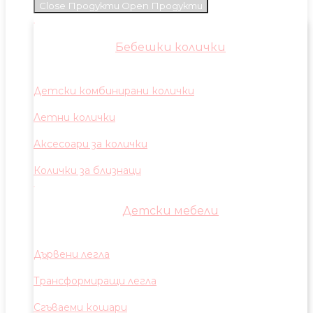
Close Продукти
Open Продукти
Бебешки колички
Детски комбинирани колички
Летни колички
Аксесоари за колички
Колички за близнаци
Детски мебели
Дървени легла
Трансформиращи легла
Сгъваеми кошари