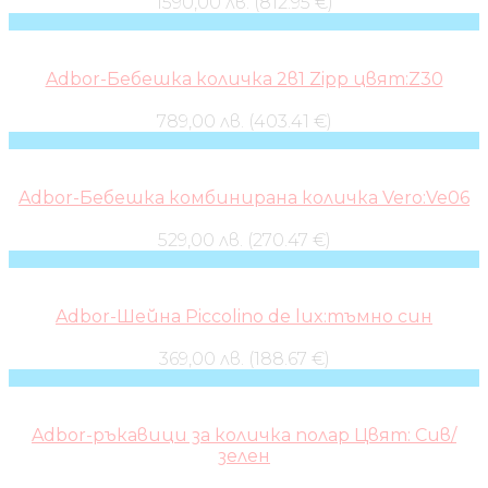
1590,00 лв. (812.95 €)
Adbor-Бебешка количка 2в1 Zipp цвят:Z30
789,00 лв. (403.41 €)
Adbor-Бебешка комбинирана количка Vero:Ve06
529,00 лв. (270.47 €)
Adbor-Шейна Piccolino de lux:тъмно син
369,00 лв. (188.67 €)
Adbor-ръкавици за количка полар Цвят: Сив/
зелен