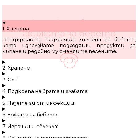
10 кратки съвета за
1. Хигиена:
грижата за бебето
Поддържайте подходяща хигиена на бебето,
като използвате подходящи продукти за
къпане и редовно му сменяйте пелените.
2. Хранене:
3. Сън:
4. Подкрепа на врата и главата:
5. Пазете ги от инфекции:
6. Кожата на бебето:
7. Играчки и облекла: