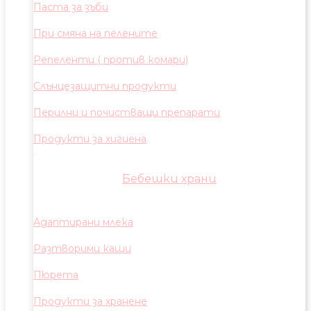
Паста за зъби
При смяна на пелените
Репеленти ( против комари)
Слънцезащитни продукти
Перилни и почистващи препарати
Продукти за хигиена
Бебешки храни
Адаптирани млека
Разтворими каши
Пюрета
Продукти за хранене