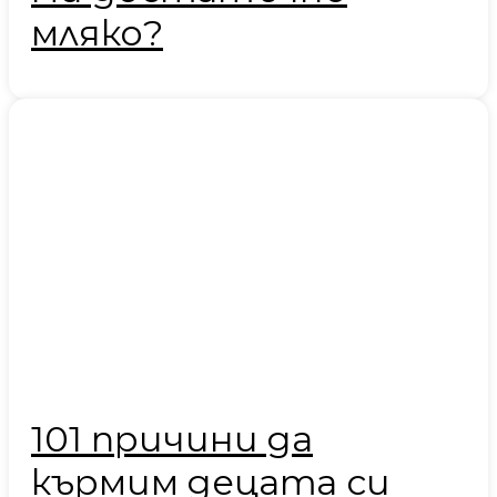
мляко?
101 причини да
кърмим децата си