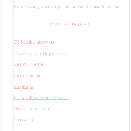
Сушилници, четки за шишета, термоси, кутии
Детски играчки
Бебешки играчки
Играчки от ТВ реклами
За момичета
За момчета
За двора
Образователни играчки
Музикални играчки
За плажа