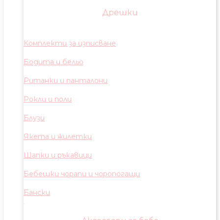
Дрешки
Комплекти за изписване
Бодита и бельо
Ританки и панталони
Рокли и поли
Блузи
Якета и жилетки
Шапки и ръкавици
Бебешки чорапи и чоропогащи
Бански