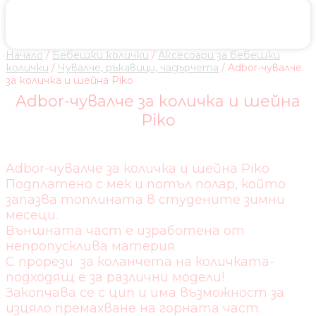
Начало
/
Бебешки колички
/
Аксесоари за бебешки
колички
/
Чувалче, ръкавици, чадърчета
/ Adbor-чувалче
за количка и шейна Piko
Adbor-чувалче за количка и шейна
Piko
Adbor-чувалче за количка и шейна Piko
Подплатено с мек и потъл полар, който
запазва топлината в студените зимни
месеци.
Външната част е изработена от
непропусклива материя.
С прорези за коланчета на количката-
подходящ е за различни модели!
Закопчава се с цип и има възможност за
изцяло премахване на горната част.