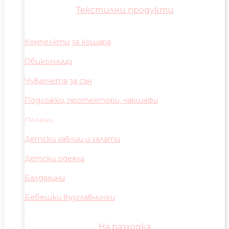
Текстилни продукти
Компелкти за кошара
Обиколници
Чувалчета за сън
Подложки, протектори, чаршафи
Пелени
Детски хавлии и халати
Детски одеяла
Балдахини
Бебешки възглавнички
На разходка