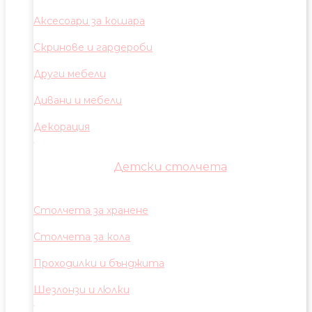
Аксесоари за кошара
Скринове и гардероби
Други мебели
Дивани и мебели
Декорация
Детски столчета
Столчета за хранене
Столчета за кола
Проходилки и бънджита
Шезлонзи и люлки