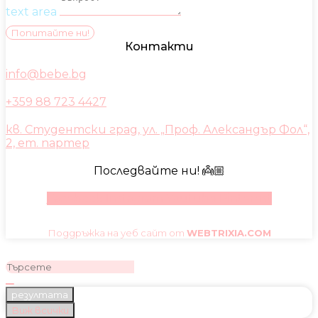
text area
Попитайте ни!
Контакти
info@bebe.bg
+359 88 723 4427
кв. Студентски град, ул. „Проф. Александър Фол“,
2, ет. партер
Последвайте ни! 👼🏼
Facebook
Instagram
Youtube
Pinterest
Поддръжка на уеб сайт от
WEBTRIXIA.COM
резултата
Виж всички