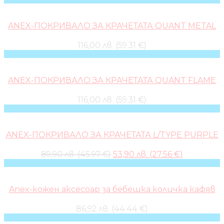
ANEX-ПОКРИВАЛО ЗА КРАЧЕТАТА QUANT METAL
116,00 лв. (59.31 €)
ANEX-ПОКРИВАЛО ЗА КРАЧЕТАТА QUANT FLAME
116,00 лв. (59.31 €)
ANEX-ПОКРИВАЛО ЗА КРАЧЕТАТА L/TYPE PURPLE
Original
Current
89,90 лв. (45.97 €)
53,90 лв. (27.56 €)
price
price
was:
is:
89,90 лв..
53,90 лв..
Anex-кожен аксесоар за бебешка количка кафяв
86,92 лв. (44.44 €)