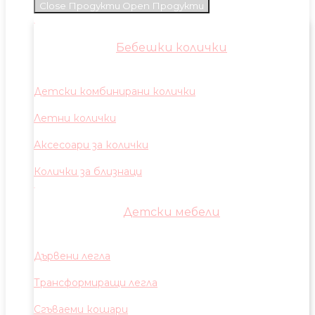
Close Продукти
Open Продукти
Бебешки колички
Детски комбинирани колички
Летни колички
Аксесоари за колички
Колички за близнаци
Детски мебели
Дървени легла
Трансформиращи легла
Сгъваеми кошари