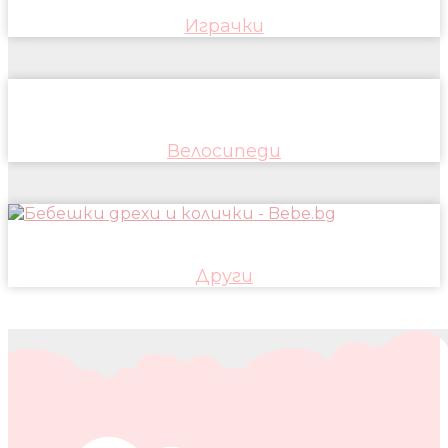
Играчки
Велосипеди
Други