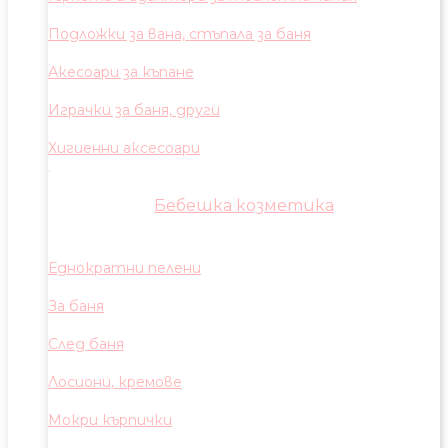
Подложки за вана, стъпала за баня
Акесоари за къпане
Играчки за баня, други
Хигиенни аксесоари
Бебешка козметика
Еднократни пелени
За баня
След баня
Лосиони, кремове
Мокри кърпички