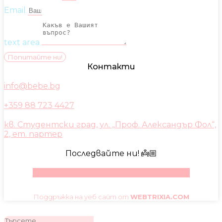
Email
text area
Попитайте ни!
Контакти
info@bebe.bg
+359 88 723 4427
кв. Студентски град, ул. „Проф. Александър Фол“,
2, ет. партер
Последвайте ни! 👼🏼
Facebook
Instagram
Youtube
Pinterest
Поддръжка на уеб сайт от
WEBTRIXIA.COM