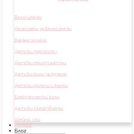
Велосипеди
Аксесоари за велосипеди
Баланс колело
Детски триколки
Детски тротинетки
Детски коли за яздене
Детски ролели и кънки
Електрически коли
Детски скейтборди
Шейни, ски
Услуги
Блог