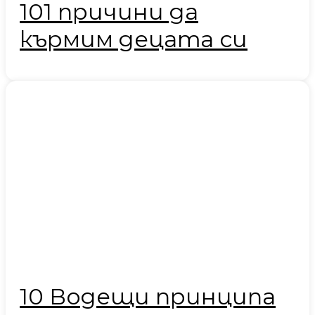
101 причини да
кърмим децата си
10 Водещи принципа