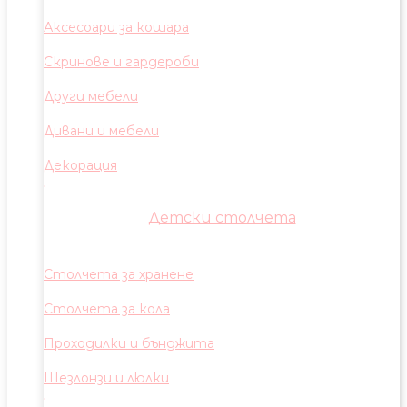
Аксесоари за кошара
Скринове и гардероби
Други мебели
Дивани и мебели
Декорация
Детски столчета
Столчета за хранене
Столчета за кола
Проходилки и бънджита
Шезлонзи и люлки