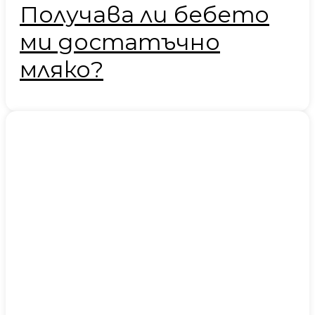
Получава ли бебето
ми достатъчно
мляко?