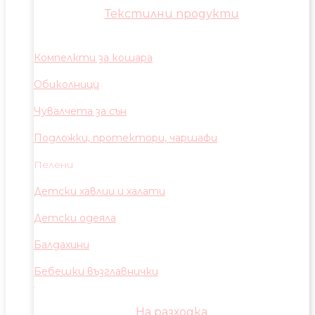
Текстилни продукти
Компелкти за кошара
Обиколници
Чувалчета за сън
Подложки, протектори, чаршафи
Пелени
Детски хавлии и халати
Детски одеяла
Балдахини
Бебешки възглавнички
На разходка