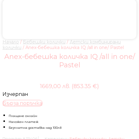
Начало
/
Бебешки колички
/
Детски комбинирани
колички
/ Anex-бебешка количка IQ /all in one/ Pastel
Anex-бебешка количка IQ /all in one/
Pastel
1669,00 лв. (853.35 €)
Изчерпан
Бърза поръчка
Плащане онлайн
Наложен платеж
Безплатна доставка над 100лв
Продукт #
111406
Категории
Бебешки колички
,
Детски