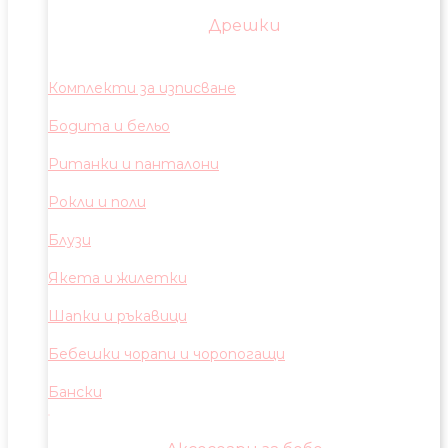
Дрешки
Комплекти за изписване
Бодита и бельо
Ританки и панталони
Рокли и поли
Блузи
Якета и жилетки
Шапки и ръкавици
Бебешки чорапи и чоропогащи
Бански