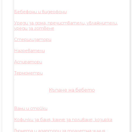
Бебефони и видеофони
Уреди за дома, пречистватели, увлажнители,
уреди за готвене
Стерилизатори
Нагреватели
Аспиратори
Термометри
Къпане на бебето
Вани и стойки
Кофички за баня, канче за поливане, козирка
Гърнета и адаптори за тоалетна чиния