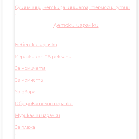
Сушилници, четки за шишета, термоси, кутии
Детски играчки
Бебешки играчки
Играчки от ТВ реклами
За момичета
За момчета
За двора
Образователни играчки
Музикални играчки
За плажа