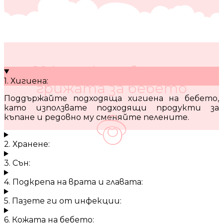
10 кратки съвета за
1. Хигиена:
грижата за бебето
Поддържайте подходяща хигиена на бебето,
като използвате подходящи продукти за
къпане и редовно му сменяйте пелените.
2. Хранене:
3. Сън:
4. Подкрепа на врата и главата:
5. Пазете ги от инфекции:
6. Кожата на бебето: