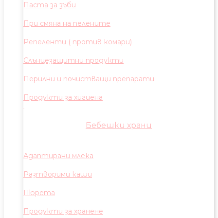
Паста за зъби
При смяна на пелените
Репеленти ( против комари)
Слънцезащитни продукти
Перилни и почистващи препарати
Продукти за хигиена
Бебешки храни
Адаптирани млека
Разтворими каши
Пюрета
Продукти за хранене