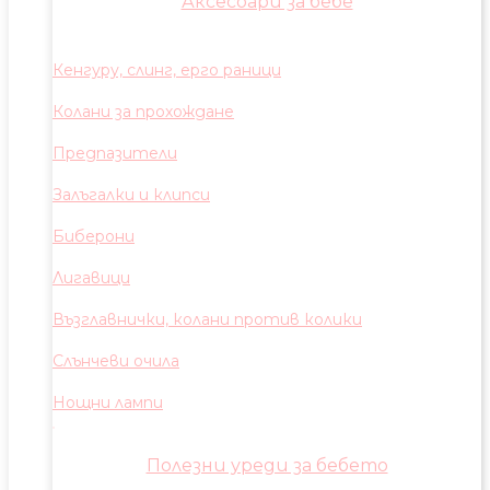
Аксесоари за бебе
Кенгуру, слинг, ерго раници
Колани за прохождане
Предпазители
Залъгалки и клипси
Биберони
Лигавици
Възглавнички, колани против колики
Слънчеви очила
Нощни лампи
Полезни уреди за бебето