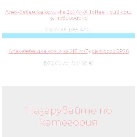
Anex-бебешка количка 2в1 Air-X Toffee + сив кош
за новородено
714,79 лв. (365.47 €)
Anex-бебешка количка 2в1 M/Type Mocco:SP26
1920,00 лв. (981.68 €)
Бебешки колички и дрехи
Пазарувайте по
категория