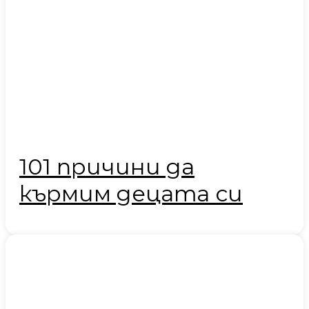
101 причини да
кърмим децата си