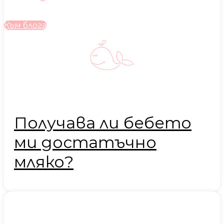
Към блога
Получава ли бебето
ми достатъчно
мляко?