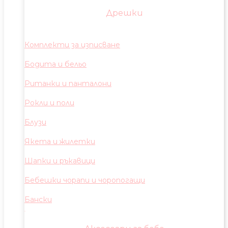
Дрешки
Комплекти за изписване
Бодита и бельо
Ританки и панталони
Рокли и поли
Блузи
Якета и жилетки
Шапки и ръкавици
Бебешки чорапи и чоропогащи
Бански