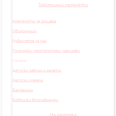
Текстилни продукти
Компелкти за кошара
Обиколници
Чувалчета за сън
Подложки, протектори, чаршафи
Пелени
Детски хавлии и халати
Детски одеяла
Балдахини
Бебешки възглавнички
На разходка