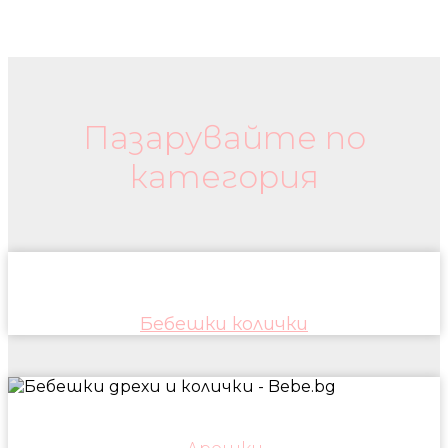
Бебешки колички и дрехи
Пазарувайте по
категория
Бебешки колички