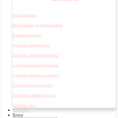
Велосипеди
Аксесоари за велосипеди
Баланс колело
Детски триколки
Детски тротинетки
Детски коли за яздене
Детски ролели и кънки
Електрически коли
Детски скейтборди
Шейни, ски
Услуги
Блог