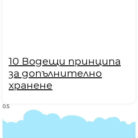
10 Водещи принципа
за допълнително
хранене