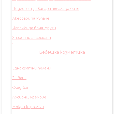
Подложки за вана, стъпала за баня
Акесоари за къпане
Играчки за баня, други
Хигиенни аксесоари
Бебешка козметика
Еднократни пелени
За баня
След баня
Лосиони, кремове
Мокри кърпички