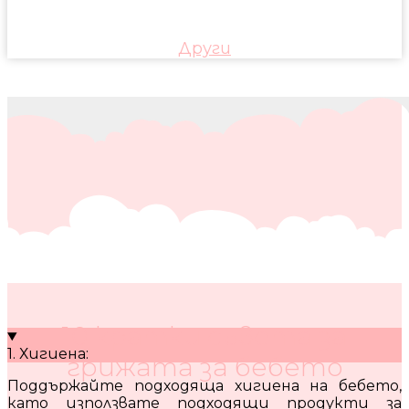
Други
10 кратки съвета за
1. Хигиена:
грижата за бебето
Поддържайте подходяща хигиена на бебето,
като използвате подходящи продукти за