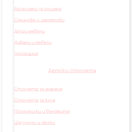
Аксесоари за кошара
Скринове и гардероби
Други мебели
Дивани и мебели
Декорация
Детски столчета
Столчета за хранене
Столчета за кола
Проходилки и бънджита
Шезлонзи и люлки