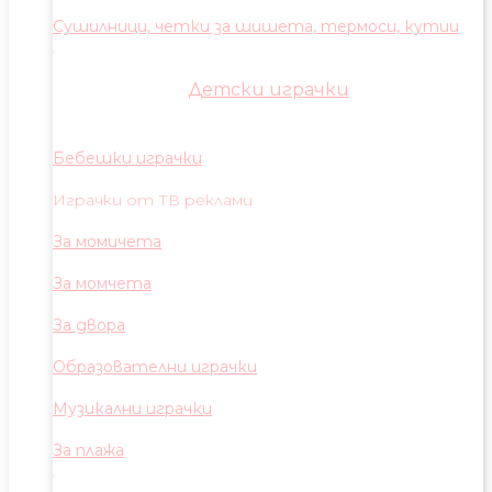
Сушилници, четки за шишета, термоси, кутии
Детски играчки
Бебешки играчки
Играчки от ТВ реклами
За момичета
За момчета
За двора
Образователни играчки
Музикални играчки
За плажа