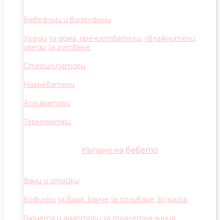
Бебефони и видеофони
Уреди за дома, пречистватели, увлажнители,
уреди за готвене
Стерилизатори
Нагреватели
Аспиратори
Термометри
Къпане на бебето
Вани и стойки
Кофички за баня, канче за поливане, козирка
Гърнета и адаптори за тоалетна чиния