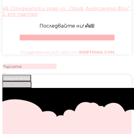
кв. Студентски град, ул. „Проф. Александър Фол“,
2, ет. партер
Последвайте ни! 👼🏼
Facebook
Instagram
Youtube
Pinterest
Поддръжка на уеб сайт от
WEBTRIXIA.COM
резултата
Виж всички