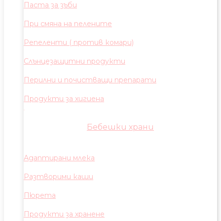
Паста за зъби
При смяна на пелените
Репеленти ( против комари)
Слънцезащитни продукти
Перилни и почистващи препарати
Продукти за хигиена
Бебешки храни
Адаптирани млека
Разтворими каши
Пюрета
Продукти за хранене