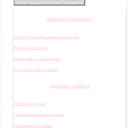
Close Продукти
Open Продукти
Бебешки колички
Детски комбинирани колички
Летни колички
Аксесоари за колички
Колички за близнаци
Детски мебели
Дървени легла
Трансформиращи легла
Сгъваеми кошари