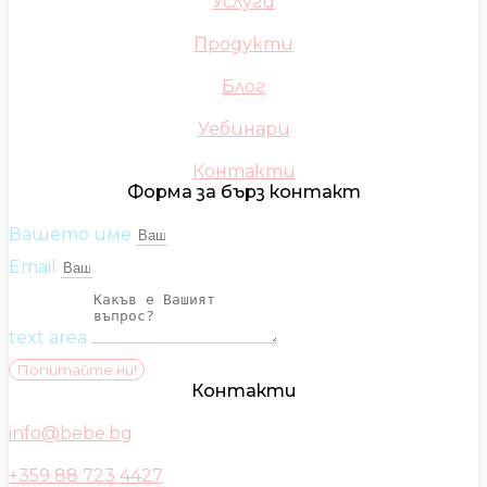
Услуги
Продукти
Блог
Уебинари
Контакти
Форма за бърз контакт
Вашето име
Email
text area
Попитайте ни!
Контакти
info@bebe.bg
+359 88 723 4427