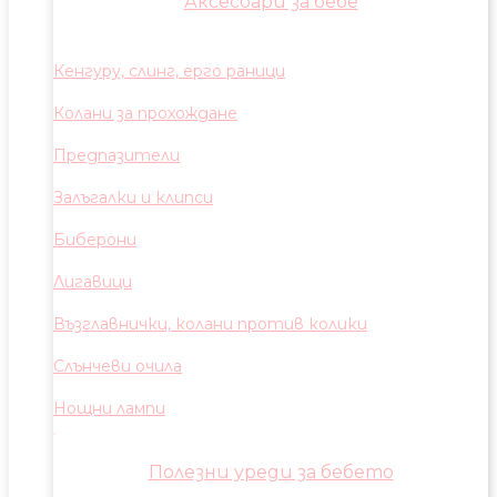
Аксесоари за бебе
Кенгуру, слинг, ерго раници
Колани за прохождане
Предпазители
Залъгалки и клипси
Биберони
Лигавици
Възглавнички, колани против колики
Слънчеви очила
Нощни лампи
Полезни уреди за бебето