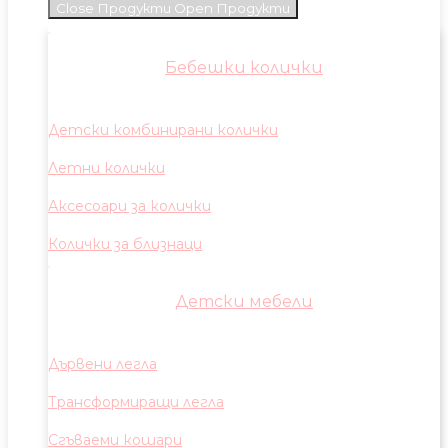
Close Продукти
Open Продукти
Бебешки колички
Детски комбинирани колички
Летни колички
Аксесоари за колички
Колички за близнаци
Детски мебели
Дървени легла
Трансформиращи легла
Сгъваеми кошари