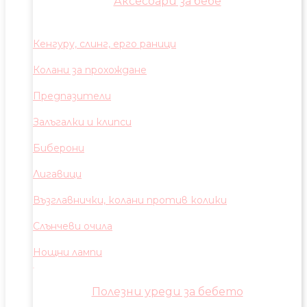
Аксесоари за бебе
Кенгуру, слинг, ерго раници
Колани за прохождане
Предпазители
Залъгалки и клипси
Биберони
Лигавици
Възглавнички, колани против колики
Слънчеви очила
Нощни лампи
Полезни уреди за бебето