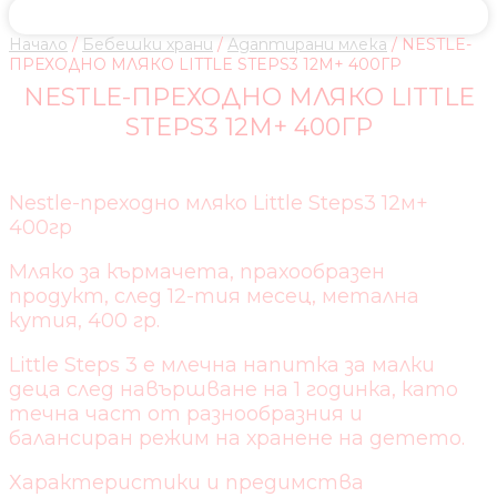
Начало
/
Бебешки храни
/
Адаптирани млека
/ NESTLE-
ПРЕХОДНО МЛЯКО LITTLE STEPS3 12М+ 400ГР
NESTLE-ПРЕХОДНО МЛЯКО LITTLE
STEPS3 12М+ 400ГР
Nestle-преходно мляко Little Steps3 12м+
400гр
Мляко за кърмачета, прахообразен
продукт, след 12-тия месец, метална
кутия, 400 гр.
Little Steps 3 е млечна напитка за малки
деца след навършване на 1 годинка, като
течна част от разнообразния и
балансиран режим на хранене на детето.
Характеристики и предимства