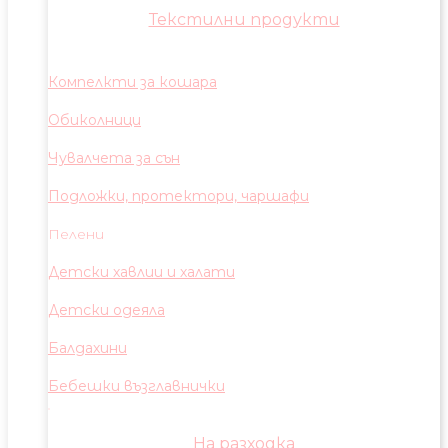
Текстилни продукти
Компелкти за кошара
Обиколници
Чувалчета за сън
Подложки, протектори, чаршафи
Пелени
Детски хавлии и халати
Детски одеяла
Балдахини
Бебешки възглавнички
На разходка