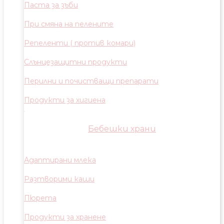
Паста за зъби
При смяна на пелените
Репеленти ( против комари)
Слънцезащитни продукти
Перилни и почистващи препарати
Продукти за хигиена
Бебешки храни
Адаптирани млека
Разтворими каши
Пюрета
Продукти за хранене