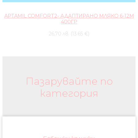
APTAMIL COMFORT2- АДАПТИРАНО МЛЯКО 6-12М
400ГР
26,70 лв. (13.65 €)
Бебешки колички и дрехи
Пазарувайте по
категория