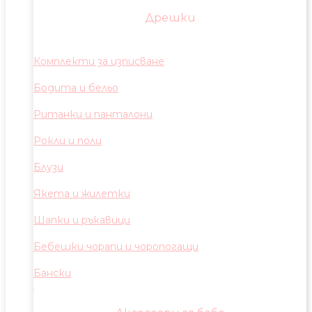
Дрешки
Комплекти за изписване
Бодита и бельо
Ританки и панталони
Рокли и поли
Блузи
Якета и жилетки
Шапки и ръкавици
Бебешки чорапи и чоропогащи
Бански