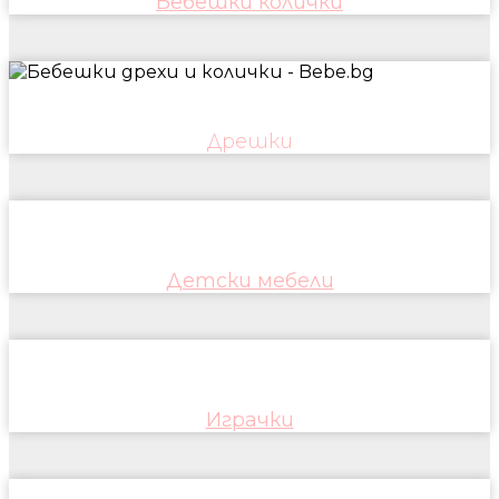
Бебешки колички
Дрешки
Детски мебели
Играчки