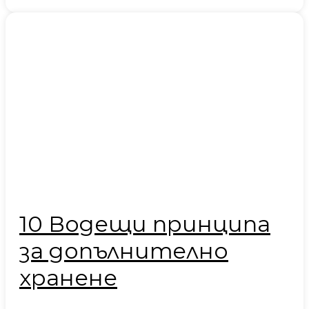
10 Водещи принципа
за допълнително
хранене