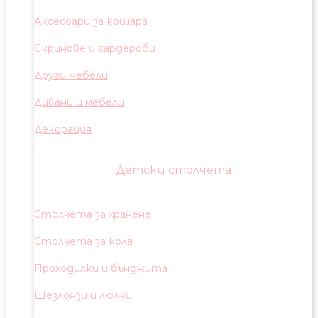
Аксесоари за кошара
Скринове и гардероби
Други мебели
Дивани и мебели
Декорация
Детски столчета
Столчета за хранене
Столчета за кола
Проходилки и бънджита
Шезлонзи и люлки