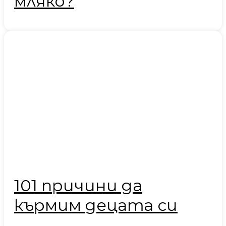
мляко?
101 причини да
кърмим децата си