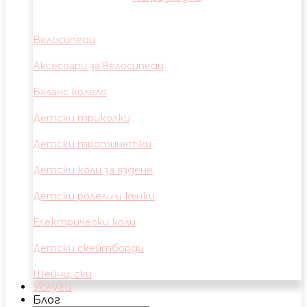
Велосипеди
Аксесоари за велосипеди
Баланс колело
Детски триколки
Детски тротинетки
Детски коли за яздене
Детски ролели и кънки
Електрически коли
Детски скейтборди
Шейни, ски
Услуги
Блог