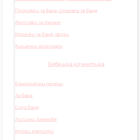
Подложки за вана, стъпала за баня
Акесоари за къпане
Играчки за баня, други
Хигиенни аксесоари
Бебешка козметика
Еднократни пелени
За баня
След баня
Лосиони, кремове
Мокри кърпички