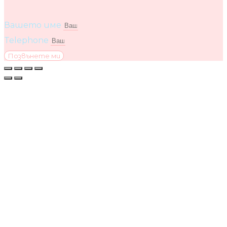
Вашето име
Telephone
Позвънете ми