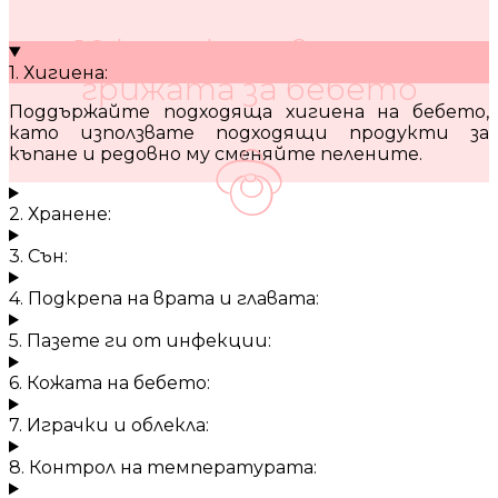
10 кратки съвета за
1. Хигиена:
грижата за бебето
Поддържайте подходяща хигиена на бебето,
като използвате подходящи продукти за
къпане и редовно му сменяйте пелените.
2. Хранене:
3. Сън:
4. Подкрепа на врата и главата:
5. Пазете ги от инфекции:
6. Кожата на бебето:
7. Играчки и облекла:
8. Контрол на температурата: