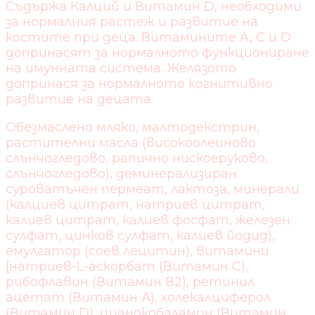
Съдържа Калций и Витамин D, необходими
за нормалния растеж и развитие на
костите при деца. Витамините A, C и D
допринасят за нормалното функциониране
на имунната система. Желязото
допринася за нормалното когнитивно
развитие на децата.
Обезмаслено мляко, малтодекстрин,
растителни масла (високоолеиново
слънчогледово, рапично нискоеруково,
слънчогледово), деминерализиран
суроватъчен пермеат, лактоза, минерали
(калциев цитрат, натриев цитрат,
калиев цитрат, калиев фосфат, железен
сулфат, цинков сулфат, калиев йодид),
емулгатор (соев лецитин), витамини
[натриев-L-аскорбат (Витамин С),
рибофлавин (Витамин В2), ретинил
ацетат (Витамин А), холекалциферол
(Витамин D), цианокобаламин (Витамин