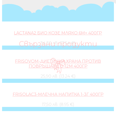
LACTANA2 БИО КОЗЕ МЛЯКО 6М+ 400ГР
Свързани продукти
34,30 лв. (17.54 €)
FRISOVOM-ДИЕТИЧНА ХРАНА ПРОТИВ
ПОВРЪЩАНЕ 0-12М 400ГР
25,90 лв. (13.24 €)
FRISOLAC3-МЛЕЧНА НАПИТКА 1-3Г 400ГР
17,50 лв. (8.95 €)