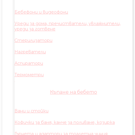
Бебефони и видеофони
Уреди за дома, пречистватели, увлажнители,
уреди за готвене
Стерилизатори
Нагреватели
Аспиратори
Термометри
Къпане на бебето
Вани и стойки
Кофички за баня, канче за поливане, козирка
Гърнета и адаптори за тоалетна чиния