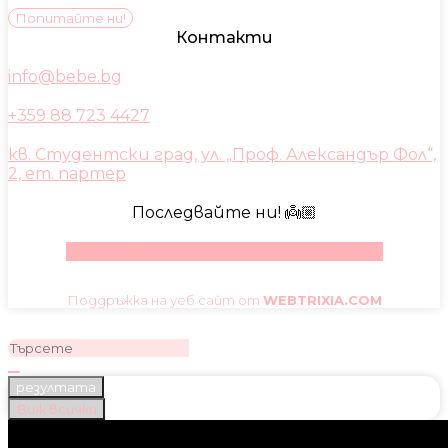
Попитайте ни!
Контакти
info@bebe.bg
+359 88 723 4427
кв. Студентски град, ул. „Проф. Александър Фол“,
2, ет. партер
Последвайте ни! 👼🏼
Facebook
Instagram
Youtube
Pinterest
Поддръжка на уеб сайт от
WEBTRIXIA.COM
резултата
Виж всички