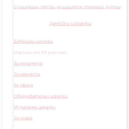
Сушилници, четки за шишета, термоси, кутии
Детски играчки
Бебешки играчки
Играчки от ТВ реклами
За момичета
За момчета
За двора
Образователни играчки
Музикални играчки
За плажа