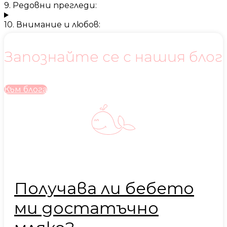
9. Редовни прегледи:
10. Внимание и любов:
Запознайте се с нашия блог
Към блога
Получава ли бебето
ми достатъчно