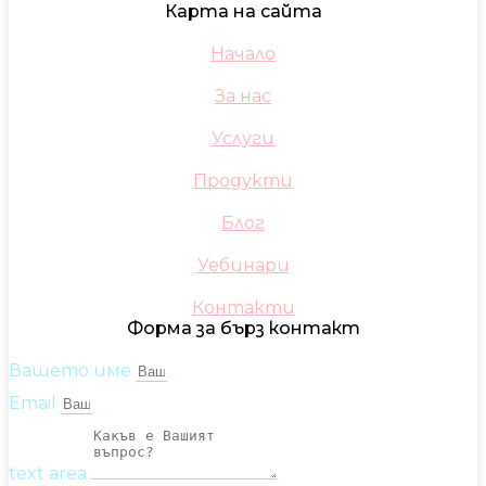
Карта на сайта
Начало
За нас
Услуги
Продукти
Блог
Уебинари
Контакти
Форма за бърз контакт
Вашето име
Email
text area