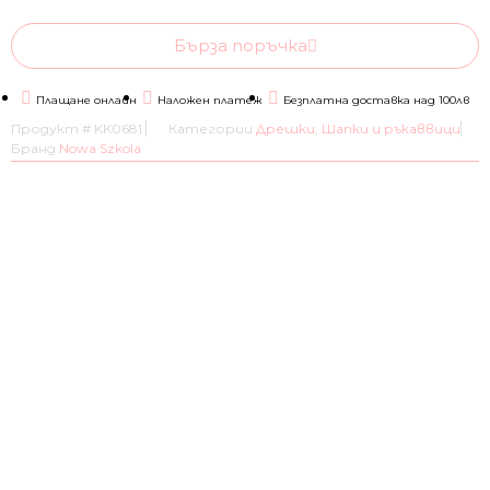
Бърза поръчка
Плащане онлайн
Наложен платеж
Безплатна доставка над 100лв
Продукт #
KK0681
Категории
Дрешки
,
Шапки и ръкаввици
Бранд
Nowa Szkola